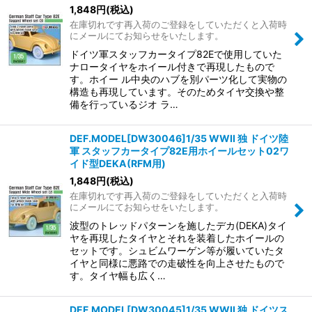
1,848
円
(税込)
在庫切れです再入荷のご登録をしていただくと入荷時
にメールにてお知らせをいたします。
ドイツ軍スタッフカータイプ82Eで使用していた
ナロータイヤをホイール付きで再現したもので
す。ホイー ル中央のハブを別パーツ化して実物の
構造も再現しています。そのためタイヤ交換や整
備を行っているジオ ラ…
DEF.MODEL[DW30046]1/35 WWII 独 ドイツ陸
軍 スタッフカータイプ82E用ホイールセット02ワ
イド型DEKA(RFM用)
1,848
円
(税込)
在庫切れです再入荷のご登録をしていただくと入荷時
にメールにてお知らせをいたします。
波型のトレッドパターンを施したデカ(DEKA)タイ
ヤを再現したタイヤとそれを装着したホイールの
セットです。シュビムワーゲン等が履いていたタ
イヤと同様に悪路での走破性を向上させたもので
す。タイヤ幅も広く…
DEF.MODEL[DW30045]1/35 WWII 独 ドイツス