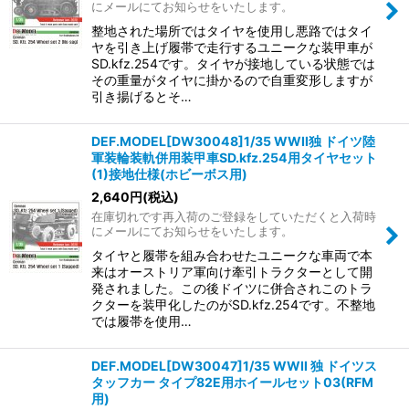
にメールにてお知らせをいたします。
整地された場所ではタイヤを使用し悪路ではタイ
ヤを引き上げ履帯で走行するユニークな装甲車が
SD.kfz.254です。タイヤが接地している状態では
その重量がタイヤに掛かるので自重変形しますが
引き揚げるとそ…
DEF.MODEL[DW30048]1/35 WWII独 ドイツ陸
軍装輪装軌併用装甲車SD.kfz.254用タイヤセット
(1)接地仕様(ホビーボス用)
2,640
円
(税込)
在庫切れです再入荷のご登録をしていただくと入荷時
にメールにてお知らせをいたします。
タイヤと履帯を組み合わせたユニークな車両で本
来はオーストリア軍向け牽引トラクターとして開
発されました。この後ドイツに併合されこのトラ
クターを装甲化したのがSD.kfz.254です。不整地
では履帯を使用…
DEF.MODEL[DW30047]1/35 WWII 独 ドイツス
タッフカー タイプ82E用ホイールセット03(RFM
用)