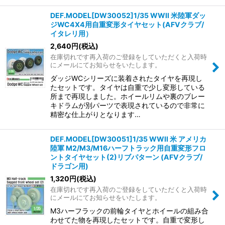
DEF.MODEL[DW30052]1/35 WWII 米陸軍ダッ
ジWC4X4用自重変形タイヤセット(AFVクラブ/
イタレリ用）
2,640
円
(税込)
在庫切れです再入荷のご登録をしていただくと入荷時
にメールにてお知らせをいたします。
ダッジWCシリーズに装着されたタイヤを再現し
たセットです。タイヤは自重で少し変形している
所まで再現しました。ホイールリムや裏のブレー
キドラムが別パーツで表現されているので非常に
精密な仕上がりとなります…
DEF.MODEL[DW30051]1/35 WWII 米 アメリカ
陸軍 M2/M3/M16ハーフトラック用自重変形フロ
ントタイヤセット(2)リブパターン (AFVクラブ/
ドラゴン用)
1,320
円
(税込)
在庫切れです再入荷のご登録をしていただくと入荷時
にメールにてお知らせをいたします。
M3ハーフラックの前輪タイヤとホイールの組み合
わせてた物を再現したセットです。自重で変形し