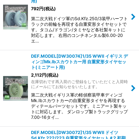
用)
792
円
(税込)
第二次大戦ドイツ軍のSd.Kfz.250/3装甲ハーフト
ラックの前輪を再現する自重変形タイヤセットで
す。タコム/ドラゴン/タミヤなど各社製キットに
対応します。 右用のコンチネンタル製6.00-20
エ…
DEF.MODEL[DW30074]1/35 WWII イギリス デ
ィンゴMk.Ibスカウトカー用 自重変形タイヤセッ
ト(ミニアート用)
2,112
円
(税込)
在庫切れです再入荷のご登録をしていただくと入荷時
にメールにてお知らせをいたします。
第二次大戦イギリス軍の軽偵察装甲車ディンゴ
Mk.Ibスカウトカーの自重変形タイヤを再現する
ディテールパーツセットです。ミニアート製キッ
トに対応します。 ダンロップ製トラックグリップ
7.00-16タイ…
DEF.MODEL[DW30072]1/35 WWII ドイツ
Sd.Kfz.222/223 自重変形タイヤセット＃2 初期