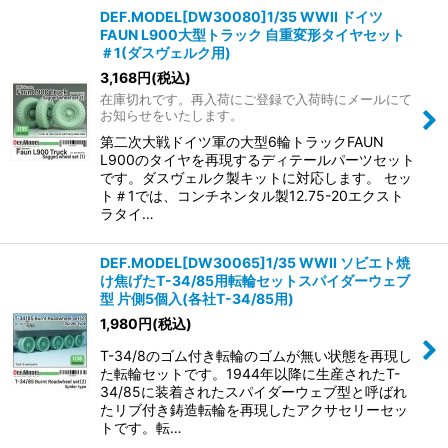
DEF.MODEL[DW30080]1/35 WWII ドイツ
FAUN L900大型トラック 自重変形タイヤセット
＃1(ダスヴェルク用)
3,168
円
(税込)
在庫切れです。再入荷にご登録で入荷時にメールにて
お知らせをいたします。
第二次大戦ドイツ軍の大型6輪トラックFAUN
L900のタイヤを再現するディテールパーツセット
です。ダスヴェルク製キットに対応します。 セッ
ト＃1では、コンチネンタル製12.75-20エクスト
ラタイ…
DEF.MODEL[DW30065]1/35 WWII ソビエト焼
け焦げたT-34/85用転輪セットスパイダーウェブ
型 片側5個入(各社T-34/85用)
1,980
円
(税込)
T-34/8のゴム付き転輪のゴムが無い状態を再現し
た転輪セットです。1944年以降に生産されたT-
34/85に装着されたスパイダーウェブ型と呼ばれ
たリブ付き鋳造転輪を再現したアクサセリーセッ
トです。転…