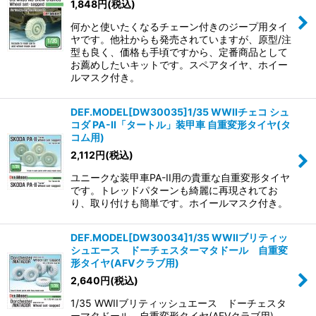
1,848
円
(税込)
何かと使いたくなるチェーン付きのジープ用タイ
ヤです。他社からも発売されていますが、原型/注
型も良く、価格も手頃ですから、定番商品として
お薦めしたいキットです。スペアタイヤ、ホイー
ルマスク付き。
DEF.MODEL[DW30035]1/35 WWIIチェコ シュ
コダ PA-II「タートル」装甲車 自重変形タイヤ(タ
コム用)
2,112
円
(税込)
ユニークな装甲車PA-II用の貴重な自重変形タイヤ
です。トレッドパターンも綺麗に再現されてお
り、取り付けも簡単です。ホイールマスク付き。
DEF.MODEL[DW30034]1/35 WWIIブリティッ
シュエース ドーチェスターマタドール 自重変
形タイヤ(AFVクラブ用)
2,640
円
(税込)
1/35 WWIIブリティッシュエース ドーチェスタ
ーマタドール 自重変形タイヤ(AFVクラブ用)