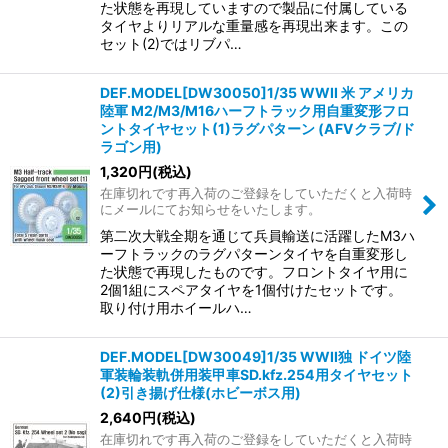
た状態を再現していますので製品に付属している
タイヤよりリアルな重量感を再現出来ます。この
セット(2)ではリブパ…
DEF.MODEL[DW30050]1/35 WWII 米 アメリカ
陸軍 M2/M3/M16ハーフトラック用自重変形フロ
ントタイヤセット(1)ラグパターン (AFVクラブ/ド
ラゴン用)
1,320
円
(税込)
在庫切れです再入荷のご登録をしていただくと入荷時
にメールにてお知らせをいたします。
第二次大戦全期を通じて兵員輸送に活躍したM3ハ
ーフトラックのラグパターンタイヤを自重変形し
た状態で再現したものです。フロントタイヤ用に
2個1組にスペアタイヤを1個付けたセットです。
取り付け用ホイールハ…
DEF.MODEL[DW30049]1/35 WWII独 ドイツ陸
軍装輪装軌併用装甲車SD.kfz.254用タイヤセット
(2)引き揚げ仕様(ホビーボス用)
2,640
円
(税込)
在庫切れです再入荷のご登録をしていただくと入荷時