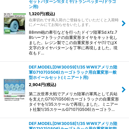
セットパターン1(タミヤ/トランペッター/ドラゴ
ン用)
1,320
円
(税込)
在庫切れです再入荷のご登録をしていただくと入荷時
にメールにてお知らせをいたします。
88mm砲の牽引などを行ったドイツ陸軍Sd.kfz.7
8tハーフトラックの自重変形タイヤをキット化し
ました。レジン製でこの自重変形タイヤ(1)ではX
文字のタイヤパターンを丁寧に再現しました。現
在もド…
DEF.MODEL[DW30059]1/35 WWIIアメリカ陸
軍G7107(G506)カーゴトラック用自重変形一般
型ホイールセット(ミニアート用)
2,904
円
(税込)
第二次世界大戦でアメリカ陸軍の軍馬として兵站
を支えたG7107(G506)カーゴトラックの自重変形
タイヤを1/35スケールで再現しました。ミニアー
ト社製1/35スケールG7107(G506)カーゴトラ…
DEF.MODEL[DW30058]1/35 WWIIアメリカ陸
軍G7107(G506)カーゴトラック用自重変形初期