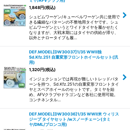
ミヤ/AFVクラブ用)
1,848
円
(税込)
シュビムワーゲン/キューベルワーゲン共に使用で
きる繊細なパターンの不整地用タイヤです。シュ
ビムワーゲンというとワイドタイヤを履かせたく
なりますが、大戦末期にはタイヤの供給が滞り、
以外とナロータイプも履…
DEF.MODEL[DW30037]1/35 WWII独
Sd.Kfz.251 自重変形フロントホイールセット(汎
用)
1,320
円
(税込)
インジェクションでは再現が難しいトレッドパタ
ーンを持つ、Sd.Kfz.251の自重変形フロントタイ
ヤとスペアホイールのセットです。タミヤを始
め、AFVクラブやドラゴンなど各社に使用可能。
コンチネンタル…
DEF.MODEL[DW30036]1/35 WWII米 ウィリス
ジープ タイヤセット /wスノーチェーン(タミ
ヤ/DML/ブロンコ用)