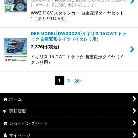
にメールにてお知らせをいたします。
WW2 11CV スタッフカー 自重変形タイヤセット
1（タミヤ11CV用）
DEF.MODEL[DW30023]イギリス 15 CWT トラ
ック 自重変形タイヤ（イタレリ用）
2,376
円
(税込)
イギリス 15 CWT トラック 自重変形タイヤ（イ
タレリ用）
1
2
次
»
ホーム
更新履歴
ショッピングカート
マイページ