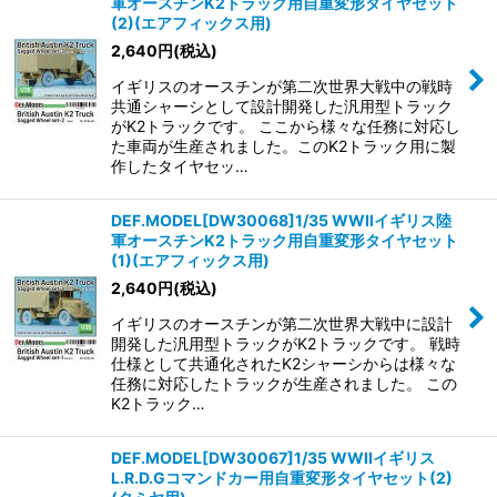
軍オースチンK2トラック用自重変形タイヤセット
(2)(エアフィックス用)
2,640
円
(税込)
イギリスのオースチンが第二次世界大戦中の戦時
共通シャーシとして設計開発した汎用型トラック
がK2トラックです。 ここから様々な任務に対応し
た車両が生産されました。このK2トラック用に製
作したタイヤセッ…
DEF.MODEL[DW30068]1/35 WWIIイギリス陸
軍オースチンK2トラック用自重変形タイヤセット
(1)(エアフィックス用)
2,640
円
(税込)
イギリスのオースチンが第二次世界大戦中に設計
開発した汎用型トラックがK2トラックです。 戦時
仕様として共通化されたK2シャーシからは様々な
任務に対応したトラックが生産されました。 この
K2トラック…
DEF.MODEL[DW30067]1/35 WWIIイギリス
L.R.D.Gコマンドカー用自重変形タイヤセット(2)