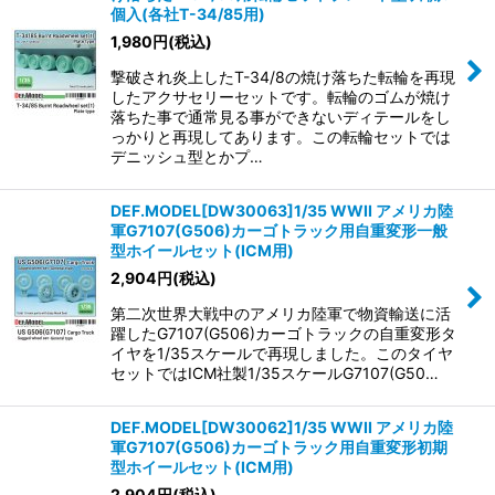
個入(各社T-34/85用)
1,980
円
(税込)
撃破され炎上したT-34/8の焼け落ちた転輪を再現
したアクサセリーセットです。転輪のゴムが焼け
落ちた事で通常見る事ができないディテールをし
っかりと再現してあります。この転輪セットでは
デニッシュ型とかプ…
DEF.MODEL[DW30063]1/35 WWII アメリカ陸
軍G7107(G506)カーゴトラック用自重変形一般
型ホイールセット(ICM用)
2,904
円
(税込)
第二次世界大戦中のアメリカ陸軍で物資輸送に活
躍したG7107(G506)カーゴトラックの自重変形タ
イヤを1/35スケールで再現しました。このタイヤ
セットではICM社製1/35スケールG7107(G50…
DEF.MODEL[DW30062]1/35 WWII アメリカ陸
軍G7107(G506)カーゴトラック用自重変形初期
型ホイールセット(ICM用)
2,904
円
(税込)