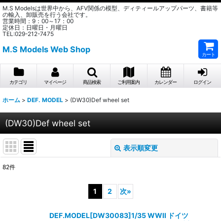
M.S Modelsは世界中から、AFV関係の模型、ディティールアップパーツ、書籍等
の輸入、卸販売を行う会社です。
営業時間：9：00～17：00
定休日：日曜日・月曜日
TEL:029-212-7475
M.S Models Web Shop
カート
カテゴリ
マイページ
商品検索
ご利用案内
カレンダー
ログイン
ホーム
>
DEF. MODEL
>
(DW30)Def wheel set
(DW30)Def wheel set
表示順変更
閉じる
82
件
表示数
:
1
2
次
»
在庫あり
DEF.MODEL[DW30083]1/35 WWII ドイツ