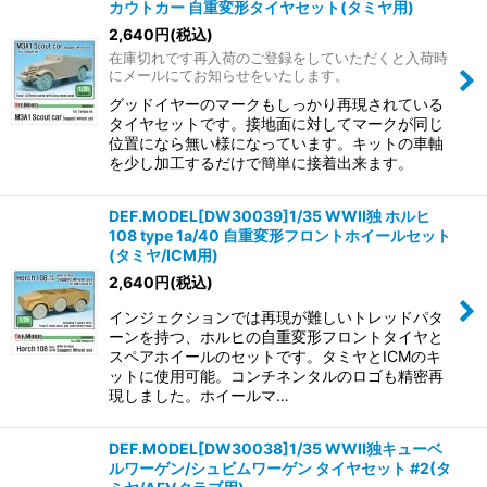
カウトカー 自重変形タイヤセット(タミヤ用)
2,640
円
(税込)
在庫切れです再入荷のご登録をしていただくと入荷時
にメールにてお知らせをいたします。
グッドイヤーのマークもしっかり再現されている
タイヤセットです。接地面に対してマークが同じ
位置になら無い様になっています。キットの車軸
を少し加工するだけで簡単に接着出来ます。
DEF.MODEL[DW30039]1/35 WWII独 ホルヒ
108 type 1a/40 自重変形フロントホイールセット
(タミヤ/ICM用)
2,640
円
(税込)
インジェクションでは再現が難しいトレッドパタ
ーンを持つ、ホルヒの自重変形フロントタイヤと
スペアホイールのセットです。タミヤとICMのキ
ットに使用可能。コンチネンタルのロゴも精密再
現しました。ホイールマ…
DEF.MODEL[DW30038]1/35 WWII独キューベ
ルワーゲン/シュビムワーゲン タイヤセット #2(タ