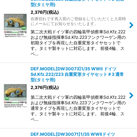
型(タミヤ用)
2,376
円
(税込)
在庫切れです再入荷のご登録をしていただくと入荷時
にメールにてお知らせをいたします。
第二次大戦ドイツ軍の四輪装甲偵察車Sd.Kfz.222
および無線指揮車Sd.Kfz.223フンクワーゲン用の
初期タイプを再現した自重変形タイヤセットで
す。タミヤ製キットに対応します。 前後4輪、ス
ペ…
DEF.MODEL[DW30073]1/35 WWII ドイツ
Sd.Kfz.222/223 自重変形タイヤセット＃3 通常
型(タミヤ用)
2,376
円
(税込)
第二次大戦ドイツ軍の四輪装甲偵察車Sd.Kfz.222
および無線指揮車Sd.Kfz.223フンクワーゲン用の
通常タイプを再現した自重変形タイヤセットで
す。タミヤ製キットに対応します。 前後4輪、ス
ペ…
DEF.MODEL[DW30071]1/35 WWIIドイツ