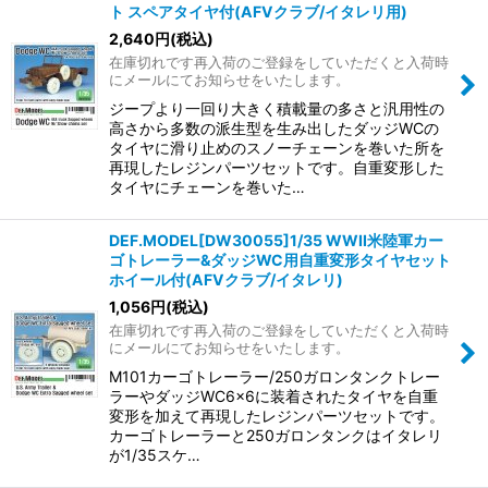
ト スペアタイヤ付(AFVクラブ/イタレリ用)
2,640
円
(税込)
在庫切れです再入荷のご登録をしていただくと入荷時
にメールにてお知らせをいたします。
ジープより一回り大きく積載量の多さと汎用性の
高さから多数の派生型を生み出したダッジWCの
タイヤに滑り止めのスノーチェーンを巻いた所を
再現したレジンパーツセットです。自重変形した
タイヤにチェーンを巻いた…
DEF.MODEL[DW30055]1/35 WWII米陸軍カー
ゴトレーラー&ダッジWC用自重変形タイヤセット
ホイール付(AFVクラブ/イタレリ)
1,056
円
(税込)
在庫切れです再入荷のご登録をしていただくと入荷時
にメールにてお知らせをいたします。
M101カーゴトレーラー/250ガロンタンクトレー
ラーやダッジWC6×6に装着されたタイヤを自重
変形を加えて再現したレジンパーツセットです。
カーゴトレーラーと250ガロンタンクはイタレリ
が1/35スケ…