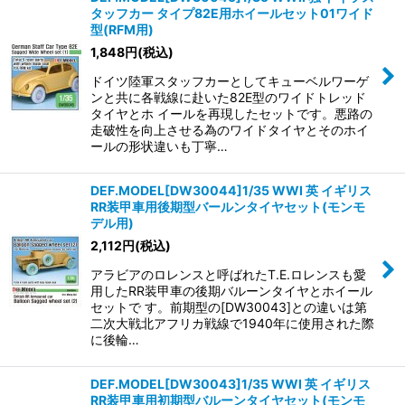
タッフカー タイプ82E用ホイールセット01ワイド
型(RFM用)
1,848
円
(税込)
ドイツ陸軍スタッフカーとしてキューベルワーゲ
ンと共に各戦線に赴いた82E型のワイドトレッド
タイヤとホ イールを再現したセットです。悪路の
走破性を向上させる為のワイドタイヤとそのホイ
ールの形状違いも丁寧…
DEF.MODEL[DW30044]1/35 WWI 英 イギリス
RR装甲車用後期型バールンタイヤセット(モンモ
デル用)
2,112
円
(税込)
アラビアのロレンスと呼ばれたT.E.ロレンスも愛
用したRR装甲車の後期バルーンタイヤとホイール
セットで す。前期型の[DW30043]との違いは第
二次大戦北アフリカ戦線で1940年に使用された際
に後輪…
DEF.MODEL[DW30043]1/35 WWI 英 イギリス
RR装甲車用初期型バルーンタイヤセット(モンモ