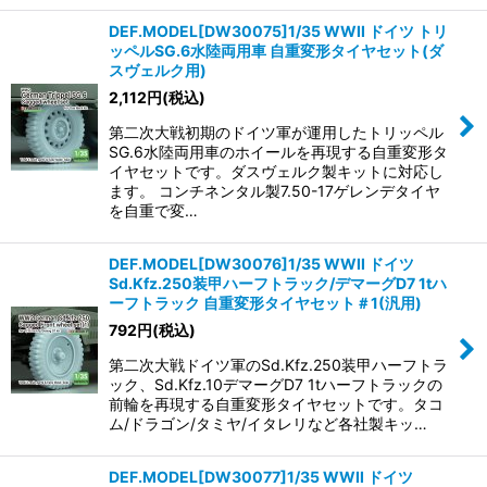
DEF.MODEL[DW30075]1/35 WWII ドイツ トリ
ッペルSG.6水陸両用車 自重変形タイヤセット(ダ
スヴェルク用)
2,112
円
(税込)
第二次大戦初期のドイツ軍が運用したトリッペル
SG.6水陸両用車のホイールを再現する自重変形タ
イヤセットです。ダスヴェルク製キットに対応し
ます。 コンチネンタル製7.50-17ゲレンデタイヤ
を自重で変…
DEF.MODEL[DW30076]1/35 WWII ドイツ
Sd.Kfz.250装甲ハーフトラック/デマーグD7 1tハ
ーフトラック 自重変形タイヤセット＃1(汎用)
792
円
(税込)
第二次大戦ドイツ軍のSd.Kfz.250装甲ハーフトラ
ック、Sd.Kfz.10デマーグD7 1tハーフトラックの
前輪を再現する自重変形タイヤセットです。タコ
ム/ドラゴン/タミヤ/イタレリなど各社製キッ…
DEF.MODEL[DW30077]1/35 WWII ドイツ