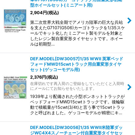
型ホイールセット(ミニアート用)
2,904
円
(税込)
第二次世界大戦全期でアメリカ陸軍の巨大な兵站
を支えたG7107(G506)カーゴトラックを1/35スケ
ールでキット化したミニアート製モデルを対象と
したレジン製自重変形タイヤセットです。ホイー
ルは初期型…
DEF.MODEL[DW30057]1/35 WWII 英軍ベッド
フォードMWD15cwtトラック用自重変形タイヤ
セット(ゲッコーモデル用)
2,376
円
(税込)
在庫切れです再入荷のご登録をしていただくと入荷時
にメールにてお知らせをいたします。
1939年より配備された小型ボンネットトラックが
ベッドフォードMWD15cwtトラックです。後輪駆
動で積載量が15cwt(3/4t)と言う事で15cwtトラッ
クと呼ばれました。ゲッコーモデルが精密にキ…
DEF.MODEL[DW30056]1/35 WWII米陸軍ダッ
ジWC4X4スノーチェーン付自重変形タイヤセッ