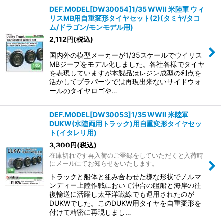
DEF.MODEL[DW30054]1/35 WWII 米陸軍 ウィ
リスMB用自重変形タイヤセット(2)(タミヤ/タコ
ム/ドラゴン/モンモデル用)
2,112
円
(税込)
国内外の模型メーカーが1/35スケールでウイリス
MBジープをモデル化しました。各社各様でタイヤ
を表現していますが本製品はレジン成型の利点を
活かしてプラパーツでは再現出来ないサイドウォ
ールのタイヤロゴや…
DEF.MODEL[DW30053]1/35 WWII 米陸軍
DUKW(水陸両用トラック)用自重変形タイヤセッ
ト(イタレリ用)
3,300
円
(税込)
在庫切れです再入荷のご登録をしていただくと入荷時
にメールにてお知らせをいたします。
トラックと船体と組み合わせた様な形状でノルマ
ンディー上陸作戦において沖合の艦船と海岸の往
復輸送に活躍し太平洋戦線でも運用されたのが
DUKWでした。このDUKW用タイヤを自重変形を
付けて精密に再現しまし…