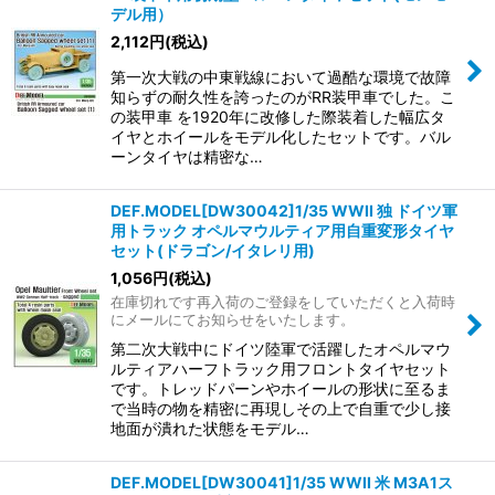
デル用）
2,112
円
(税込)
第一次大戦の中東戦線において過酷な環境で故障
知らずの耐久性を誇ったのがRR装甲車でした。こ
の装甲車 を1920年に改修した際装着した幅広タ
イヤとホイールをモデル化したセットです。バル
ーンタイヤは精密な…
DEF.MODEL[DW30042]1/35 WWII 独 ドイツ軍
用トラック オペルマウルティア用自重変形タイヤ
セット(ドラゴン/イタレリ用)
1,056
円
(税込)
在庫切れです再入荷のご登録をしていただくと入荷時
にメールにてお知らせをいたします。
第二次大戦中にドイツ陸軍で活躍したオペルマウ
ルティアハーフトラック用フロントタイヤセット
です。トレッドパーンやホイールの形状に至るま
で当時の物を精密に再現しその上で自重で少し接
地面が潰れた状態をモデル…
DEF.MODEL[DW30041]1/35 WWII 米 M3A1ス