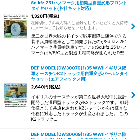
Sd.kfz.251ハノマーク用初期型自重変形フロント
タイヤセット(各社キット対応)
1,320
円
(税込)
在庫切れです再入荷のご登録をしていただくと入荷時
にメールにてお知らせをいたします。
第二次世界大戦のドイツで戦車部隊に随伴できる
装甲兵員輸送車として開発されたのがSd.kfz.251
ハノマーク兵員輸送車です。このSd.kfz.251ハノ
マークはA/B/C型と製造工程簡略が図られたD型…
DEF.MODEL[DW30070]1/35 WWIIイギリス陸
軍オースチンK2トラック用自重変形バールンタイ
ヤセット(エアフィックス用)
2,640
円
(税込)
イギリスのオースチンが第二次世界大戦中に設計
開発した汎用型トラックがK2トラックです。 戦時
仕様として共通化されたK2シャーシからは様々な
任務に対応したトラックが生産されました。 この
K2トラック…
DEF.MODEL[DW30069]1/35 WWIIイギリス陸