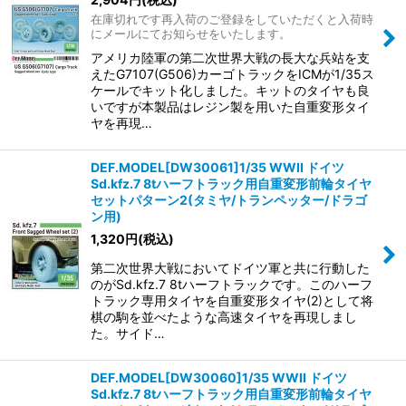
在庫切れです再入荷のご登録をしていただくと入荷時
にメールにてお知らせをいたします。
アメリカ陸軍の第二次世界大戦の長大な兵站を支
えたG7107(G506)カーゴトラックをICMが1/35ス
ケールでキット化しました。キットのタイヤも良
いですが本製品はレジン製を用いた自重変形タイ
ヤを再現…
DEF.MODEL[DW30061]1/35 WWII ドイツ
Sd.kfz.7 8tハーフトラック用自重変形前輪タイヤ
セットパターン2(タミヤ/トランペッター/ドラゴ
ン用)
1,320
円
(税込)
第二次世界大戦においてドイツ軍と共に行動した
のがSd.kfz.7 8tハーフトラックです。このハーフ
トラック専用タイヤを自重変形タイヤ(2)として将
棋の駒を並べたような高速タイヤを再現しまし
た。サイド…
DEF.MODEL[DW30060]1/35 WWII ドイツ
Sd.kfz.7 8tハーフトラック用自重変形前輪タイヤ