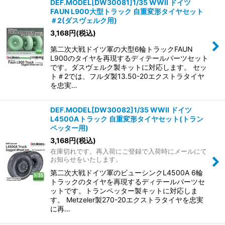
DEF.MODEL[DW30081]1/35 WWII ドイツ
FAUN L900大型トラック 自重変形タイヤセット
＃2(ダスヴェルク用)
3,168
円
(税込)
第二次大戦ドイツ軍の大型6輪トラックFAUN
L900のタイヤを再現するディテールパーツセット
です。ダスヴェルク製キットに対応します。 セッ
ト＃2では、フルダ製13.50-20エクストラタイヤ
を忠実…
DEF.MODEL[DW30082]1/35 WWII ドイツ
L4500Aトラック 自重変形タイヤセット(トラン
ペッター用)
3,168
円
(税込)
在庫切れです。再入荷にご登録で入荷時にメールにて
お知らせをいたします。
第二次大戦ドイツ軍のビューシンクL4500A 6輪
トラックのタイヤを再現するディテールパーツセ
ットです。トランペッター製キットに対応しま
す。 Metzeler製270-20エクストラタイヤを忠実
に再…