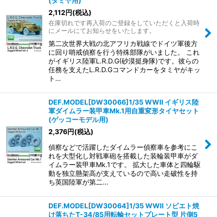
(タミヤ用)
2,112
円
(税込)
在庫切れです再入荷のご登録をしていただくと入荷時
にメールにてお知らせをいたします。
第二次世界大戦の北アフリカ戦線でドイツ軍後方
に回り哨戒偵察を行う特殊部隊がいました。 これ
がイギリス陸軍L.R.D.G(砂漠挺身隊)です。彼らの
任務を支えたL.R.D.Gコマンドカーをタミヤがキッ
ト…
DEF.MODEL[DW30066]1/35 WWII イギリス陸
軍ダイムラー装甲車Mk.1用自重変形タイヤセット
(ゲッコーモデル用)
2,376
円
(税込)
偵察などで活躍したダイムラー偵察車を参考にこ
れを大型化し対戦車砲を搭載した装輪装甲車がダ
イムラー装甲車Mk.1です。 拡大した車体と四輪駆
動を独立懸架高が支えているので高い走破性を持
ち英国陸軍が第二…
DEF.MODEL[DW30064]1/35 WWII ソビエト焼
け落ちたT-34/85用転輪セットプレート型 片側5