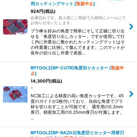
用カッティングマット
[
取扱中止
]
924
円
(税込)
在庫切れです。再入荷にご登録で入荷時にメールにて
お知らせをいたします。
プラ棒を好みの角度で簡単にそして正確に切り出
せる「角度切り出しカッター」ですが使用して行
く内に作業台に敷かれたカッティングマットはそ
の作業量に比例して傷んできます。このマットが
長年の切り出し作業で表面…
RPTOOLZ[RP-CUTR]角度切りカッター
[
取扱中
止
]
14,300
円
(税込)
×
NC加工による精度の高い角度カッターです。 45
度のガイドが2枚付いており、自由な角度でプラ
材を切り出すことが可能です。 通常用の0.3mm
厚刃、精密加工用の0.25mm厚刃が付属します。
…
RPTOOLZ[RP-RAZ03]角度切りカッター用替刃