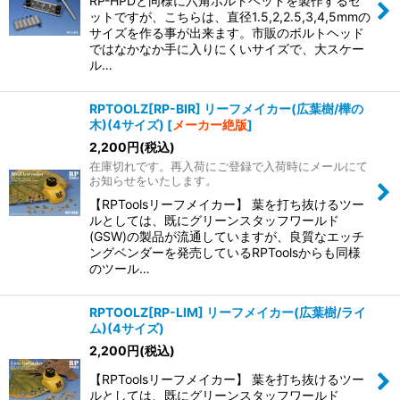
RP-HPDと同様に六角ボルトヘッドを製作するセ
ットですが、こちらは、直径1.5,2,2.5,3,4,5mmの
サイズを作る事が出来ます。市販のボルトヘッド
ではなかなか手に入りにくいサイズで、大スケー
ル…
RPTOOLZ[RP-BIR] リーフメイカー(広葉樹/樺の
木)(4サイズ)
[
メーカー絶版
]
2,200
円
(税込)
在庫切れです。再入荷にご登録で入荷時にメールにて
お知らせをいたします。
【RPToolsリーフメイカー】 葉を打ち抜けるツー
ルとしては、既にグリーンスタッフワールド
(GSW)の製品が流通していますが、良質なエッチ
ングベンダーを発売しているRPToolsからも同様
のツール…
RPTOOLZ[RP-LIM] リーフメイカー(広葉樹/ライ
ム)(4サイズ)
2,200
円
(税込)
【RPToolsリーフメイカー】 葉を打ち抜けるツー
ルとしては、既にグリーンスタッフワールド