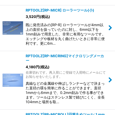
RPTOOLZ[RP-MICR] ローラーツール(小)
3,520
円
(税込)
既に発売済みの[RP-R] ローラーツールが4mm以
上の直径を扱っていたのに対し、6mm以下を
1mm刻みで用意した、非常に有用なツールです。
エッチングや板材を丸く曲げたいときに非常に便
利です。更に6m…
RPTOOLZ[RP-MICRING]マイクロリングメーカ
ー
4,180
円
(税込)
在庫切れです。再入荷にご登録で入荷時にメールにて
お知らせをいたします。
真鍮などの金属線や伸ばしランナーなどで決まっ
た直径の環を簡単に作ることができます。直径
1mmから6mmまで、0.2mm刻みで作る事ができ
ます。ツールはステンレス製で錆びにくく、全長
104mmと場所を取…
RPTOOLZ[RP-MICROLL]円筒丸めツール: 1 mm