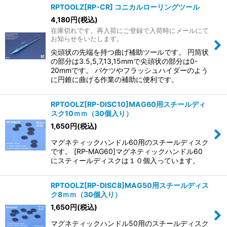
RPTOOLZ[RP-CR] コニカルローリングツール
4,180
円
(税込)
在庫切れです。再入荷にご登録で入荷時にメールにて
お知らせをいたします。
尖頭状の先端を持つ曲げ補助ツールです。 円筒状
の部分は3.5,5,7,13,15mmで尖頭状の部分は0-
20mmです。 バケツやフラッシュハイダーのよう
に円錐に曲げる作業の補助に便利です。
RPTOOLZ[RP-DISC10]MAG60用スチールディ
スク10ｍｍ（30個入り）
1,650
円
(税込)
マグネティックハンドル60用のスチールディスク
です。 [RP-MAG60]マグネティックハンドル60
にスティールディスクは１０個入っています。
RPTOOLZ[RP-DISC8]MAG50用スチールディス
ク8ｍｍ（30個入り）
1,650
円
(税込)
マグネティックハンドル50用のスチールディスク