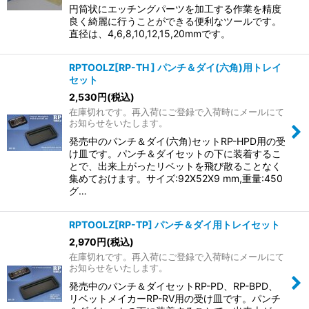
円筒状にエッチングパーツを加工する作業を精度
良く綺麗に行うことができる便利なツールです。
直径は、4,6,8,10,12,15,20mmです。
RPTOOLZ[RP-TH ] パンチ＆ダイ(六角)用トレイ
セット
2,530
円
(税込)
在庫切れです。再入荷にご登録で入荷時にメールにて
お知らせをいたします。
発売中のパンチ＆ダイ(六角)セットRP-HPD用の受
け皿です。パンチ＆ダイセットの下に装着するこ
とで、出来上がったリベットを飛び散ることなく
集めておけます。サイズ:92X52X9 mm,重量:450
グ…
RPTOOLZ[RP-TP] パンチ＆ダイ用トレイセット
2,970
円
(税込)
在庫切れです。再入荷にご登録で入荷時にメールにて
お知らせをいたします。
発売中のパンチ＆ダイセットRP-PD、RP-BPD、
リベットメイカーRP-RV用の受け皿です。パンチ