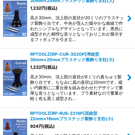
30mm×20mmプラスチック製飾り支柱(大)
1,232
円
(税込)
高さ30mm、頂上部の直径が20ミリのプラスチッ
ク製飾り台です。中央が窪んだ緩やかな曲線で作
れたシンプルなデザインとなっています。黒色に
成型された精悍な造りとなっておりこれが展示す
るフィギュアを引き立…
RPTOOLZ[RP-CUR-3020P]湾曲型
30mm×20mmプラスチック製飾り支柱(大)
1,232
円
(税込)
高さ30mm、頂上部の直径が8ミリの真ちゅう製
飾り台です。ちなみに底の直径は20mmです。緩
い円錐形に二重台座を組み合わせたデザインで重
厚な造りとなっています。プラ素材なので重量が
軽く色も黒く成型され…
RPTOOLZ[RP-RUS-2216P]屈曲型
22mm×16mmプラスチック製飾り支柱(小)
924
円
(税込)