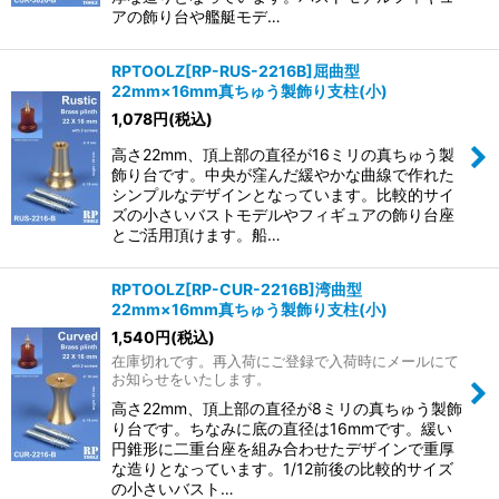
アの飾り台や艦艇モデ…
RPTOOLZ[RP-RUS-2216B]屈曲型
22mm×16mm真ちゅう製飾り支柱(小)
1,078
円
(税込)
高さ22mm、頂上部の直径が16ミリの真ちゅう製
飾り台です。中央が窪んだ緩やかな曲線で作れた
シンプルなデザインとなっています。比較的サイ
ズの小さいバストモデルやフィギュアの飾り台座
とご活用頂けます。船…
RPTOOLZ[RP-CUR-2216B]湾曲型
22mm×16mm真ちゅう製飾り支柱(小)
1,540
円
(税込)
在庫切れです。再入荷にご登録で入荷時にメールにて
お知らせをいたします。
高さ22mm、頂上部の直径が8ミリの真ちゅう製飾
り台です。ちなみに底の直径は16mmです。緩い
円錐形に二重台座を組み合わせたデザインで重厚
な造りとなっています。1/12前後の比較的サイズ
の小さいバスト…