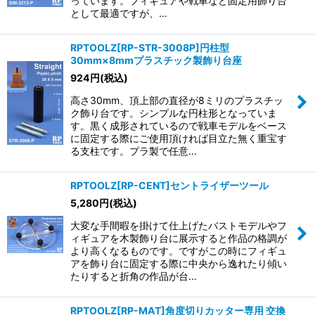
っています。フィギュアや戦車など固定用飾り台
として最適ですが、…
RPTOOLZ[RP-STR-3008P]円柱型
30mm×8mmプラスチック製飾り台座
924
円
(税込)
高さ30mm、頂上部の直径が8ミリのプラスチッ
ク飾り台です。シンプルな円柱形となっていま
す。黒く成形されているので戦車モデルをベース
に固定する際にご使用頂ければ目立た無く重宝す
る支柱です。プラ製で任意…
RPTOOLZ[RP-CENT]セントライザーツール
5,280
円
(税込)
大変な手間暇を掛けて仕上げたバストモデルやフ
ィギュアを木製飾り台に展示すると作品の格調が
より高くなるものです。ですがこの時にフィギュ
アを飾り台に固定する際に中央から逸れたり傾い
たりすると折角の作品が台…
RPTOOLZ[RP-MAT]角度切りカッター専用 交換