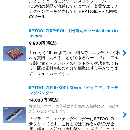
ルとしては、既にグリーンスタッフワールド
(GSW)の製品が流通していますが、良質なエッチ
ングベンダーを発売しているRPToolsからも同様
のツール…
RPTOOLZ[RP-ROLL ] 円筒丸めツール: 4 mm to
16 mm
8,800
円
(税込)
4mmから16mmまで2mm刻みで、エッチングや板
材を真円に丸めることができるツールです。アル
ミ製の台とステンレスのロッドから構成されてお
り、間に素材を挟むだけで簡単に使う事ができま
す。ライトガードな…
RPTOOLZ[PIR-300] 30cm 「ピラニア」エッチ
ングベンダー
14,630
円
(税込)
在庫切れです。再入荷にご登録で入荷時にメールにて
お知らせをいたします。
「ピラニア」エッチングベンダーはRPTOOLZの
新シリーズです。これまでは工作台の部分が金
属、押さえる部分は樹脂製でしたが「ピラニア」