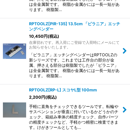
は全金属製です。 樹脂か金属かには一長一短があ
ります。 樹脂製…
RPTOOLZ[PIR-135] 13.5cm 「ピラニア」エッチ
ングベンダー
10,450
円
(税込)
在庫切れです。再入荷にご登録で入荷時にメールにて
お知らせをいたします。
「ピラニア」エッチングベンダーはRPTOOLZの
新シリーズです。これまでは工作台の部分が金
属、押さえる部分は樹脂製でしたが「ピラニア」
は全金属製です。 樹脂か金属かには一長一短があ
ります。 樹脂製…
RPTOOLZ[RP-L] スコヤL型 100mm
2,200
円
(税込)
手軽に直角をチェックできるツールです。転輪や
サスペンションが垂直に付いているかどうかのチ
ェック、箱組み車体の精度チェック、自作パーツ
の精度チェックなど、手軽かつ精密に検査できま
す。けがきツールとしても…