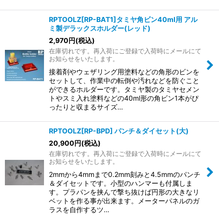
RPTOOLZ[RP-BAT1]タミヤ角ビン40ml用 アル
ミ製デラックスホルダー(レッド)
2,970
円
(税込)
在庫切れです。再入荷にご登録で入荷時にメールにて
お知らせをいたします。
接着剤やウェザリング用塗料などの角形のビンを
セットして、作業中の転倒や汚れなどを防ぐこと
ができるホルダーです。タミヤ製のタミヤセメン
トやスミ入れ塗料などの40ml形の角ビン1本がぴ
ったりと収まるサイズ…
RPTOOLZ[RP-BPD] パンチ＆ダイセット(大)
20,900
円
(税込)
在庫切れです。再入荷にご登録で入荷時にメールにて
お知らせをいたします。
2mmから4mmまで0.2mm刻みと4.5mmのパンチ
＆ダイセットです。小型のハンマーも付属しま
す。プラパンを挟んで撃ち抜けば円形の大きなリ
ベットを作る事が出来ます。メーターパネルのガ
ラスを自作するツ…