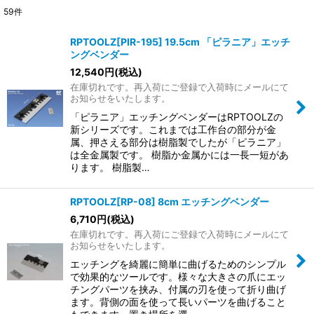
59
件
表示数
:
RPTOOLZ[PIR-195] 19.5cm 「ピラニア」エッチ
ングベンダー
在庫あり
12,540
円
(税込)
在庫切れです。再入荷にご登録で入荷時にメールにて
並び順
:
お知らせをいたします。
「ピラニア」エッチングベンダーはRPTOOLZの
絞り込む
新シリーズです。これまでは工作台の部分が金
属、押さえる部分は樹脂製でしたが「ピラニア」
は全金属製です。 樹脂か金属かには一長一短があ
ります。 樹脂製…
RPTOOLZ[RP-08] 8cm エッチングベンダー
6,710
円
(税込)
在庫切れです。再入荷にご登録で入荷時にメールにて
お知らせをいたします。
エッチングを綺麗に簡単に曲げるためのシンプル
で効果的なツールです。様々な大きさの爪にエッ
チングパーツを挟み、付属の刃を使って折り曲げ
ます。背側の面を使って長いパーツを曲げること