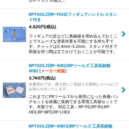
ルディスク10個入…
RPTOOLZ[RP-FIGS]フィギュアハンドル スタン
ド付き
4,620
円
(税込)
フィギュアの足などに真鍮線を埋め込んでおくこ
とでスムーズな塗装作業を可能にする持ち手で
す。チャックは0.4mm-3.2mm。スタンド付きで
乾燥を待つ間は立てかけておくことが可能です。
RPTOOLZ[RP-WB2]RPツールズ 工具収納箱
WB2
[
メーカー絶版
]
3,740
円
(税込)
在庫切れです。再入荷にご登録で入荷時にメールにて
お知らせをいたします。
これまでにPRツールズから発売になった各種パン
チセットを綺麗に収納できる専用工具箱セットで
す。木製です。 対応工具：RP-PD,RP-RV,RP-
HEX,RP-BPD,RP-LHEX
RPTOOLZ[RP-WB12]RPツールズ 工具収納箱