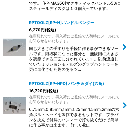
です。 [RP-MAG50]マグネティックハンドル50に
スティールディスクは１０個入っています。
RPTOOLZ[RP-H]ハンドルベンダー
6,270
円
(税込)
在庫切れです。再入荷にご登録で入荷時にメールにて
お知らせをいたします。
同じ大きさの手すりを手軽に作る事ができるツー
ルです。階段状になった部分と、無段階に大きさ
を調節できる二面に分かれています。以前流通し
ていたミッションモデルズのグラブハンドラーを
更に進化させた趣のあるツ…
RPTOOLZ[RP-HPD] パンチ＆ダイ(六角)
16,720
円
(税込)
在庫切れです。再入荷にご登録で入荷時にメールにて
お知らせをいたします。
0.75mm,0.85mm,1mm,1.25mm,1.5mm,2mmの六
角ボルトヘッドを製作できるセットです。プラバ
ンを挟んで付属のハンマーで打ち抜くだけで簡単
に作る事が出来ます。 詳しい動…