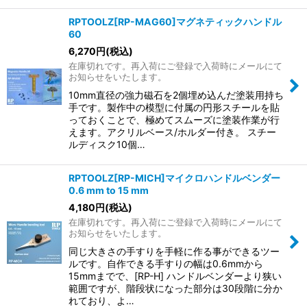
RPTOOLZ[RP-MAG60]マグネティックハンドル
60
6,270
円
(税込)
在庫切れです。再入荷にご登録で入荷時にメールにて
お知らせをいたします。
10mm直径の強力磁石を2個埋め込んだ塗装用持ち
手です。製作中の模型に付属の円形スチールを貼
っておくことで、極めてスムーズに塗装作業が行
えます。アクリルベース/ホルダー付き。 スチー
ルディスク10個…
RPTOOLZ[RP-MICH]マイクロハンドルベンダー
0.6 mm to 15 mm
4,180
円
(税込)
在庫切れです。再入荷にご登録で入荷時にメールにて
お知らせをいたします。
同じ大きさの手すりを手軽に作る事ができるツー
ルです。自作できる手すりの幅は0.6mmから
15mmまでで、[RP-H] ハンドルベンダーより狭い
範囲ですが、階段状になった部分は30段階に分か
れており、よ…