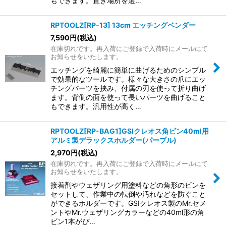
もできます。置き場所を選…
RPTOOLZ[RP-13] 13cm エッチングベンダー
7,590
円
(税込)
在庫切れです。再入荷にご登録で入荷時にメールにて
お知らせをいたします。
エッチングを綺麗に簡単に曲げるためのシンプル
で効果的なツールです。様々な大きさの爪にエッ
チングパーツを挟み、付属の刃を使って折り曲げ
ます。背側の面を使って長いパーツを曲げること
もできます。汎用性が高く…
RPTOOLZ[RP-BAG1]GSIクレオス角ビン40ml用
アルミ製デラックスホルダー(パープル)
2,970
円
(税込)
在庫切れです。再入荷にご登録で入荷時にメールにて
お知らせをいたします。
接着剤やウェザリング用塗料などの角形のビンを
セットして、作業中の転倒や汚れなどを防ぐこと
ができるホルダーです。GSIクレオス製のMr.セメ
ントやMr.ウェザリングカラーなどの40ml形の角
ビン1本がぴ…