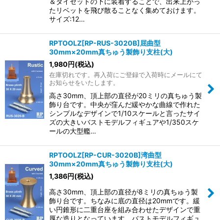
＆ダイセットの下に装着することで、出来上がっ
たリベットを飛び散ることなく集めておけます。
サイズ:12…
RPTOOLZ[RP-RUS-3020B]屈曲型
30mm×20mm真ちゅう製飾り支柱(大)
1,980
円
(税込)
在庫切れです。再入荷にご登録で入荷時にメールにて
お知らせをいたします。
高さ30mm、頂上部の直径が20ミリの真ちゅう製
飾り台です。中央が窪んだ緩やかな曲線で作れた
シンプルなデザインで1/10スケールと言ったサイ
ズの大きいバストモデルフィギュアや1/350スケ
ールの大型艦…
RPTOOLZ[RP-CUR-3020B]湾曲型
30mm×20mm真ちゅう製飾り支柱(大)
1,386
円
(税込)
高さ30mm、頂上部の直径が8ミリの真ちゅう製
飾り台です。ちなみに底の直径は20mmです。緩
い円錐形に二重台座を組み合わせたデザインで重
厚な造りとなっています。バストモデルフィギュ