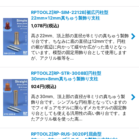
RPTOOLZ[RP-SIM-2212B]裾広円柱型
22mm×12mm真ちゅう製飾り支柱
1,078
円
(税込)
高さ22mm、頂上部の直径が8ミリの真ちゅう製飾
り台です。ちなみに底の直径は12mmです。円柱
の裾が底辺に向かって緩やか広がった造りとなっ
ています。模型の固定用飾り台として使用します
が、アクリル板等を…
RPTOOLZ[RP-STR-3008B]円柱型
30mm×8mm真ちゅう製飾り支柱
924
円
(税込)
高さ30mm、頂上部の直径が8ミリの真ちゅう製
飾り台です。シンプルな円柱形となっていますの
でフィギュアモデルに限らずメカモデルの固定飾
り台としても使える汎用性の高い飾り台です。ま
たアクリル板を使った嵩…
RPTOOLZ[RP-RUS-3020P]屈曲型