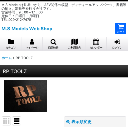
M.S Modelsは世界中から、AFV関係の模型、ディティールアップパーツ、書籍等
の輸入、卸販売を行う会社です。
営業時間：9：00～17：00
定休日：日曜日・月曜日
TEL:029-212-7475
M.S Models Web Shop
カート
カテゴリ
マイページ
商品検索
ご利用案内
カレンダー
ログイン
ホーム
>
RP TOOLZ
RP TOOLZ
表示順変更
閉じる