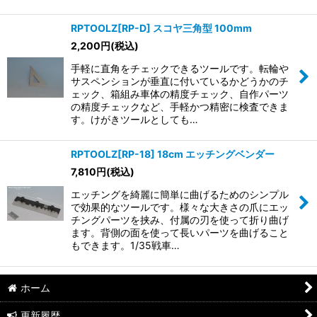
RPTOOLZ[RP-D] スコヤ三角型 100mm
2,200
円
(税込)
手軽に直角をチェックできるツールです。転輪や
サスペンションが垂直に付いているかどうかのチ
ェック、箱組み車体の精度チェック、自作パーツ
の精度チェックなど、手軽かつ精密に検査できま
す。けがきツールとしても…
RPTOOLZ[RP-18] 18cm エッチングベンダー
7,810
円
(税込)
エッチングを綺麗に簡単に曲げるためのシンプル
で効果的なツールです。様々な大きさの爪にエッ
チングパーツを挟み、付属の刃を使って折り曲げ
ます。背側の面を使って長いパーツを曲げること
もできます。1/35戦車…
ホーム
更新履歴