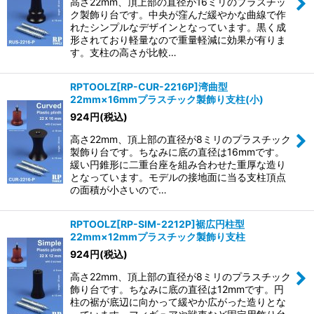
高さ22mm、頂上部の直径が16ミリのプラスチッ
ク製飾り台です。中央が窪んだ緩やかな曲線で作
れたシンプルなデザインとなっています。黒く成
形されており軽量なので重量軽減に効果が有りま
す。支柱の高さが比較…
RPTOOLZ[RP-CUR-2216P]湾曲型
22mm×16mmプラスチック製飾り支柱(小)
924
円
(税込)
高さ22mm、頂上部の直径が8ミリのプラスチック
製飾り台です。ちなみに底の直径は16mmです。
緩い円錐形に二重台座を組み合わせた重厚な造り
となっています。モデルの接地面に当る支柱頂点
の面積が小さいので…
RPTOOLZ[RP-SIM-2212P]裾広円柱型
22mm×12mmプラスチック製飾り支柱
924
円
(税込)
高さ22mm、頂上部の直径が8ミリのプラスチック
飾り台です。ちなみに底の直径は12mmです。円
柱の裾が底辺に向かって緩やか広がった造りとな