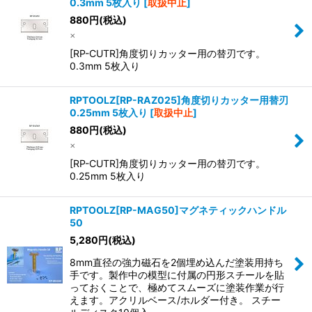
0.3mm 5枚入り
[
取扱中止
]
880
円
(税込)
×
[RP-CUTR]角度切りカッター用の替刃です。
0.3mm 5枚入り
RPTOOLZ[RP-RAZ025]角度切りカッター用替刃
0.25mm 5枚入り
[
取扱中止
]
880
円
(税込)
×
[RP-CUTR]角度切りカッター用の替刃です。
0.25mm 5枚入り
RPTOOLZ[RP-MAG50]マグネティックハンドル
50
5,280
円
(税込)
8mm直径の強力磁石を2個埋め込んだ塗装用持ち
手です。製作中の模型に付属の円形スチールを貼
っておくことで、極めてスムーズに塗装作業が行
えます。アクリルベース/ホルダー付き。 スチー