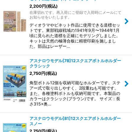
2,200
円
(税込)
在庫切れです。再入荷にご登録で入荷時にメールにて
お知らせをいたします。
ディオラマやビネット作品に使用できる道標セッ
トです。東部戦線戦域の1941年9月〜1944年1月
頃に見られた道標を正確にモデリングしました。
キットは天然の極薄合板に精密印刷を施しまし
た。部品はレーザー…
アスナロウモデル[78]12スクエアボトルホルダー
クラシック
2,750
円
(税込)
角型ボトル12個を収納可能なホルダーです。ステ
アー式で取り出しやすく、2段重ねも可能です。
また、各種塗料ボトルも収納可能です。本製品の
カラーはクラシック(ブラウン)です。 サイズ：長
さ315×奥…
アスナロウモデル[81]12スクエアボトルホルダー
スノー
2,750
円
(税込)