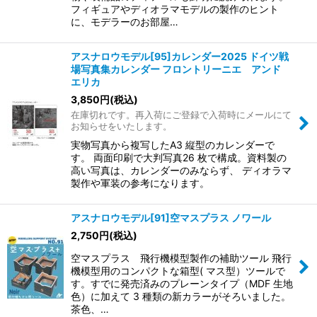
フィギュアやディオラマモデルの製作のヒント
に、モデラーのお部屋…
アスナロウモデル[95]カレンダー2025 ドイツ戦
場写真集カレンダー フロントリーニエ アンド
エリカ
3,850
円
(税込)
在庫切れです。再入荷にご登録で入荷時にメールにて
お知らせをいたします。
実物写真から複写したA3 縦型のカレンダーで
す。 両面印刷で大判写真26 枚で構成。資料製の
高い写真は、カレンダーのみならず、 ディオラマ
製作や軍装の参考になります。
アスナロウモデル[91]空マスプラス ノワール
2,750
円
(税込)
空マスプラス 飛行機模型製作の補助ツール 飛行
機模型用のコンパクトな箱型( マス型）ツールで
す。すでに発売済みのプレーンタイプ（MDF 生地
色）に加えて 3 種類の新カラーがそろいました。
茶色、…