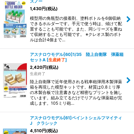
スノー
1,430
円
(税込)
模型用の角瓶型の接着剤、塗料ボトルを6個収納
できるホルダーです。手元で使う時は、傾けて配
置することも可能です。また、同シリーズを重ね
て収納することも可能です。 ※クレオス製のボト
ルは合計4個まで…
アスナロウモデル[60]1/35 陸上自衛隊 弾薬箱
セットA
[
生産終了
]
2,420
円
(税込)
生産終了
陸上自衛隊で近年使用される戦車砲弾用木製弾薬
箱を再現した模型キットです。材質は0.8ミリ厚
の木製合板で注意書きなど精密なプリントを施し
ています。組み立てるだけでリアルな弾薬箱が完
成します。105ミリ砲…
アスナロウモデル[61]ペイントシェルフマイティ
J クラシック
4,510
円
(税込)