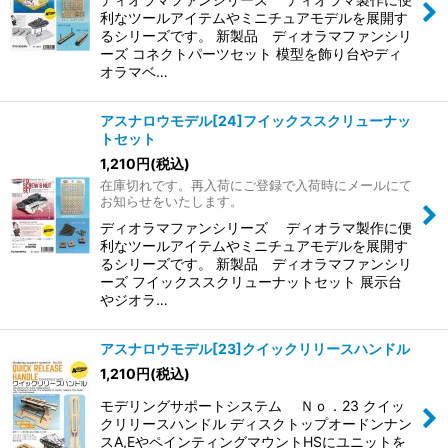
利なツールアイテムやミニチュアモデルを展開す
るシリーズです。 新製品 ディオラマファンシリ
ーズ コネクトパーツセット 模型を飾り台やディ
オラマベ…
アスナロウモデル[24]フイックススクリューナッ
トセット
1,210
円
(税込)
在庫切れです。再入荷にご登録で入荷時にメールにて
お知らせをいたします。
ディオラマファンシリーズ ディオラマ製作に便
利なツールアイテムやミニチュアモデルを展開す
るシリーズです。 新製品 ディオラマファンシリ
ーズ フイックススクリューナットセット 展示台
やジオラ…
アスナロウモデル[23]クイックリリースハンドル
1,210
円
(税込)
モデリングサポートシステム Ｎｏ．23 クイッ
クリリースハンドル ディスクトップオードンナン
スA,EやペインティングマウントHSにユニットを