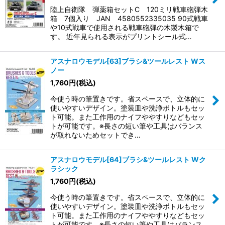
陸上自衛隊 弾薬箱セットC 120ミリ戦車砲弾木
箱 7個入り JAN 4580552335035 90式戦車
や10式戦車で使用される戦車砲弾の木製木箱で
す。 近年見られる表示がプリントシール式…
アスナロウモデル[63]ブラシ&ツールレスト Wス
ノー
1,760
円
(税込)
今使う時の筆置きです。省スペースで、立体的に
使いやすいデザイン。塗装皿や洗浄ボトルもセッ
ト可能。また工作用のナイフややすりなどもセッ
トが可能です。※長さの短い筆や工具はバランス
が取れないためセットでき…
アスナロウモデル[64]ブラシ&ツールレスト Wク
ラシック
1,760
円
(税込)
今使う時の筆置きです。省スペースで、立体的に
使いやすいデザイン。塗装皿や洗浄ボトルもセッ
ト可能。また工作用のナイフややすりなどもセッ
トが可能です。※長さの短い筆や工具はバランス