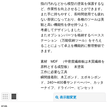
指の汚れなどから模型の塗装を保護するな
ど、作業性を向上させることができます。
また手に持ちやすく、長時間使用でも疲れ
ない形状になっており、各種のツールは美
観と高い機能性を併せ持つよう、
考慮してデザインしました。
またオプションパーツを格納するベースス
テーション （万能収納ツール）をそろえ
ることによって卓上を機能的に整理整頓で
きます。
素材 MDF （中密度繊維板は木質繊維を
原料とする成型板） 未塗装
工作に必要な工具
瞬間接着剤、木工ボンド、エポキシボン
ド、240〜400番サンドペーパー、カッタ
ーナイフ、ドライバー、ピンセット
表示順変更
閉じる
82
件