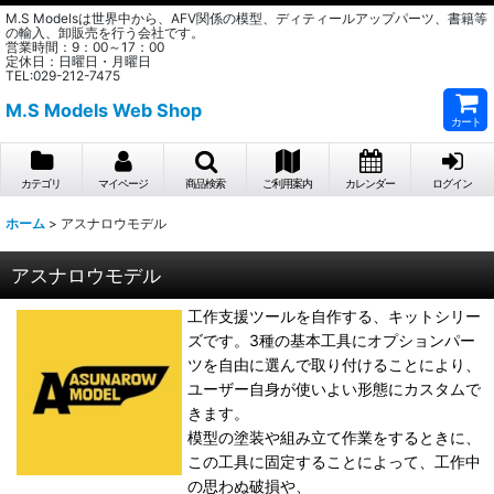
M.S Modelsは世界中から、AFV関係の模型、ディティールアップパーツ、書籍等
の輸入、卸販売を行う会社です。
営業時間：9：00～17：00
定休日：日曜日・月曜日
TEL:029-212-7475
M.S Models Web Shop
カート
カテゴリ
マイページ
商品検索
ご利用案内
カレンダー
ログイン
ホーム
>
アスナロウモデル
アスナロウモデル
工作支援ツールを自作する、キットシリー
ズです。3種の基本工具にオプションパー
ツを自由に選んで取り付けることにより、
ユーザー自身が使いよい形態にカスタムで
きます。
模型の塗装や組み立て作業をするときに、
この工具に固定することによって、工作中
の思わぬ破損や、