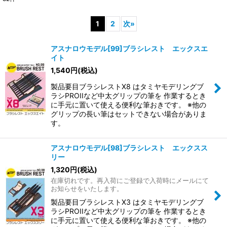
表示数
:
1
2
次
»
在庫あり
アスナロウモデル[99]ブラシレスト エックスエ
並び順
:
イト
1,540
円
(税込)
絞り込む
製品要目ブラシレストX8 はタミヤモデリングブ
ラシPROIIなど中太グリップの筆を 作業するとき
に手元に置いて使える便利な筆おきです。 ※他の
グリップの長い筆はセットできない場合がありま
す。
アスナロウモデル[98]ブラシレスト エックスス
リー
1,320
円
(税込)
在庫切れです。再入荷にご登録で入荷時にメールにて
お知らせをいたします。
製品要目ブラシレストX3 はタミヤモデリングブ
ラシPROIIなど中太グリップの筆を 作業するとき
に手元に置いて使える便利な筆おきです。 ※他の