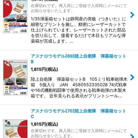
在庫切れです。再入荷にご登録で入荷時にメールにて
お知らせをいたします。
1/35弾薬箱セットは静岡産の突板（つきいた）に
細密なプリントを施し、精密にレーザーカットで
仕上げられています。 レーザーカットされた部品
を切り出して、接着するだけで木目もリアルな弾
薬箱が完成します。…
アスナロウモデル[69]陸上自衛隊 弾薬箱セット
B
1,815
円
(税込)
陸上自衛隊 弾薬箱セットB 105ミリ戦車砲弾木
箱 5個入り JAN 4580552335028 74式戦車
や16式機動戦闘車で使用される戦車砲弾の木製木
箱です。 近年見られる表示がプリントシール…
アスナロウモデル[70]陸上自衛隊 弾薬箱セット
C
1,815
円
(税込)
在庫切れです。再入荷にご登録で入荷時にメールにて
お知らせをいたします。