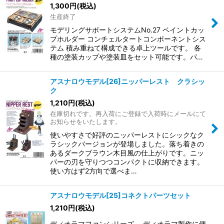
1,300
円
(税込)
生産終了
モデリングサポートシステムNo.27 ペイントカッ
プホルダー コンチェルタートコンポーネントシス
テム 積み重ねて構成できる卓上ツールです。 各
種の塗装カップや塗装皿をセット可能です。パ…
アスナロウモデル[26]ニッパーレスト クラシッ
ク
1,210
円
(税込)
在庫切れです。再入荷にご登録で入荷時にメールにて
お知らせをいたします。
使いやすさで好評のニッパーレストにシックなク
ラシックバージョンが登場しました。落ち着きの
あるダークブラウン木目風の仕上がりです。ニッ
パーの刃を守りつつコンパクトに収納できます。
使い方はず2方向で選べま…
アスナロウモデル[25]コネクトパーツセット
1,210
円
(税込)
ディオラマファンシリーズ ディオラマ製作に便