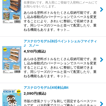
在庫切れです。再入荷にご登録で入荷時にメールにて
お知らせをいたします。
あらゆる塗料ボトルをたくさん収納可能です。差
し込み移動式のパーテーションでスペースを変更
することにより、きれいに整頓して収納できま
す。同シリーズのツールと並べて配置したり、重
ねる機能もあります。キット…
アスナロウモデル[62]ペイントシェルフマイティ
J スノー
4,510
円
(税込)
あらゆる塗料ボトルをたくさん収納可能です。差
し込み移動式のパーテーションでスペースを変更
することにより、きれいに整頓して収納できま
す。同シリーズのツールと並べて配置したり、重
ねる機能もあります。キット…
アスナロウモデル[49]剣山Bit
2,090
円
(税込)
市販の塗装クリップを刺して固定するベースツー
ルです。バネ効果でクリップ棒をしっかりキャッ