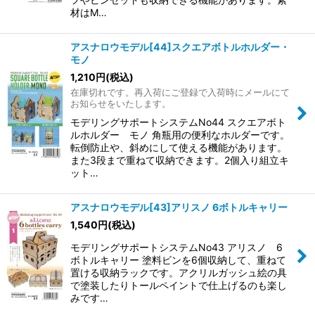
材はM…
アスナロウモデル[44]スクエアボトルホルダー・
モノ
1,210
円
(税込)
在庫切れです。再入荷にご登録で入荷時にメールにて
お知らせをいたします。
モデリングサポートシステムNo44 スクエアボト
ルホルダー モノ 角瓶用の便利なホルダーです。
転倒防止や、斜めにして使える機能があります。
また3段まで重ねて収納できます。2個入り組立キ
ット…
アスナロウモデル[43]アリスノ 6ボトルキャリー
1,540
円
(税込)
モデリングサポートシステムNo43 アリスノ 6
ボトルキャリー 塗料ビンを6個収納して、重ねて
置ける収納ラックです。アクリルガッシュ絵の具
で塗装したりトールペイントで仕上げるのも楽し
みです…