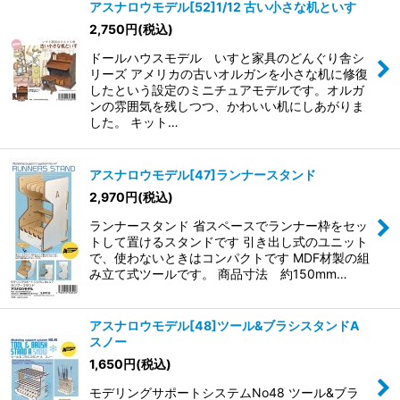
アスナロウモデル[52]1/12 古い小さな机といす
2,750
円
(税込)
ドールハウスモデル いすと家具のどんぐり舎シ
リーズ アメリカの古いオルガンを小さな机に修復
したという設定のミニチュアモデルです。オルガ
ンの雰囲気を残しつつ、かわいい机にしあがりま
した。 キット…
アスナロウモデル[47]ランナースタンド
2,970
円
(税込)
ランナースタンド 省スペースでランナー枠をセッ
トして置けるスタンドです 引き出し式のユニット
で、使わないときはコンパクトです MDF材製の組
み立て式ツールです。 商品寸法 約150mm…
アスナロウモデル[48]ツール&ブラシスタンドA
スノー
1,650
円
(税込)
モデリングサポートシステムNo48 ツール&ブラ