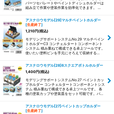
パーツセパレートやペイントディシュホルダーは
組み立て作業や塗装作業を効率化できます。 …
アスナロウモデル[29]マルチペイントホルダー
[
生産終了
]
1,210
円
(税込)
モデリングサポートシステムNo.29 マルチペイン
トホルダーC3 コンチェルタートコンポーネント
システム 積み重ねて構成できる卓上ツールです。
使いたい塗料ビンを手元にそろえて収納する…
アスナロウモデル[28]6スクエアボトルホルダー
1,400
円
(税込)
モデリングサポートシステムNo.27 ペイントカッ
プホルダー コンチェルタートコンポーネントシス
テム 積み重ねて構成できる卓上ツールです。 各
種の塗装カップや塗装皿をセット可能です。パ…
アスナロウモデル[27]ペイントカップホルダー
[
生産終了
]