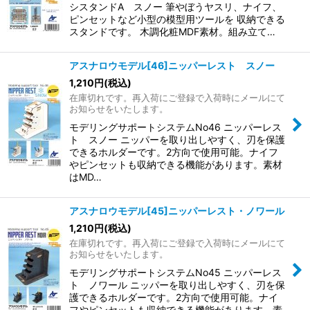
シスタンドA スノー 筆やぼうヤスリ、ナイフ、
ピンセットなど小型の模型用ツールを 収納できる
スタンドです。 木調化粧MDF素材。組み立て…
アスナロウモデル[46]ニッパーレスト スノー
1,210
円
(税込)
在庫切れです。再入荷にご登録で入荷時にメールにて
お知らせをいたします。
モデリングサポートシステムNo46 ニッパーレス
ト スノー ニッパーを取り出しやすく、刃を保護
できるホルダーです。2方向で使用可能。ナイフ
やピンセットも収納できる機能があります。素材
はMD…
アスナロウモデル[45]ニッパーレスト・ノワール
1,210
円
(税込)
在庫切れです。再入荷にご登録で入荷時にメールにて
お知らせをいたします。
モデリングサポートシステムNo45 ニッパーレス
ト ノワール ニッパーを取り出しやすく、刃を保
護できるホルダーです。2方向で使用可能。ナイ
フやピンセットも収納できる機能があります。素