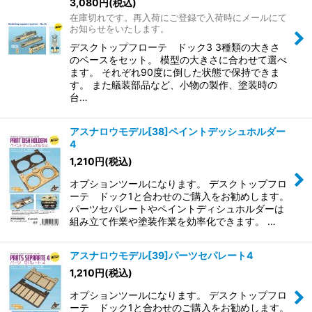
3,080
円
(税込)
在庫切れです。再入荷にご登録で入荷時にメールにて
お知らせをいたします。
デスクトップフローテ ドック3 3種類の大きさ
のベースをセット。 模型の大きさに合わせて選べ
ます。 それぞれ90度に倒した状態で保持できま
す。 また艤装部品など、小物の製作、塗装時の
台…
アスナロウモデル[38]ペイントデッシュホルダー
4
1,210
円
(税込)
オプションツールになります。 デスクトップフロ
ーテ ドック1と合わせのご購入をお勧めします。
パーツセパレートやペイントディシュホルダーは
組み立て作業や塗装作業を効率化できます。 …
アスナロウモデル[39]パーツセパレート4
1,210
円
(税込)
オプションツールになります。 デスクトップフロ
ーテ ドック1と合わせのご購入をお勧めします。