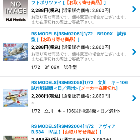
フトポリツァイ
[
【お取り寄せ商品】
]
2,288
円
(税込)
[
通常販売価格
:
2,860
円
]
お取り寄せ商品です。価格変更の場合がございます。
また在庫切れの際はご容赦下さい。
RS MODELS[RSM92051]1/72 Bf109X 試作
型
[
【お取り寄せ商品】
]
2,288
円
(税込)
[
通常販売価格
:
2,860
円
]
お取り寄せ商品です。価格変更の場合がございます。
また在庫切れの際はご容赦下さい。
1/72 Bf109X 試作型
RS MODELS[RSM92058]1/72 立川 キ－106
試作戦闘機＜日／満州>
[
メーカー在庫切れ
]
2,288
円
(税込)
[
通常販売価格
:
2,860
円
]
×
1/72 立川 キ－106試作戦闘機＜日／満州>
RS MODELS[RSM92064]1/72 アヴィア
B.534 IV型
[
【お取り寄せ商品】
]
2,464
円
(税込)
[
通常販売価格
:
3,080
円
]