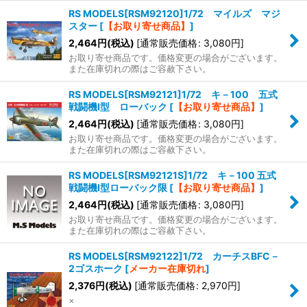
RS MODELS[RSM92120]1/72 マイルズ マジ
スター
[
【お取り寄せ商品】
]
2,464
円
(税込)
[
通常販売価格
:
3,080
円
]
お取り寄せ商品です。価格変更の場合がございます。
また在庫切れの際はご容赦下さい。
RS MODELS[RSM92121]1/72 キ－100 五式
戦闘機I型 ローバック
[
【お取り寄せ商品】
]
2,464
円
(税込)
[
通常販売価格
:
3,080
円
]
お取り寄せ商品です。価格変更の場合がございます。
また在庫切れの際はご容赦下さい。
RS MODELS[RSM92121S]1/72 キ－100 五式
戦闘機I型ローバック限
[
【お取り寄せ商品】
]
2,464
円
(税込)
[
通常販売価格
:
3,080
円
]
お取り寄せ商品です。価格変更の場合がございます。
また在庫切れの際はご容赦下さい。
RS MODELS[RSM92122]1/72 カーチスBFC－
2ゴスホーク
[
メーカー在庫切れ
]
2,376
円
(税込)
[
通常販売価格
:
2,970
円
]
×