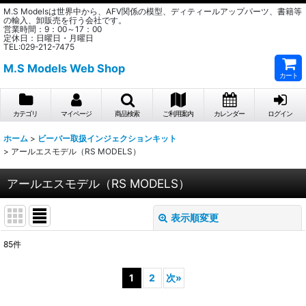
M.S Modelsは世界中から、AFV関係の模型、ディティールアップパーツ、書籍等
の輸入、卸販売を行う会社です。
営業時間：9：00～17：00
定休日：日曜日・月曜日
TEL:029-212-7475
M.S Models Web Shop
カート
カテゴリ
マイページ
商品検索
ご利用案内
カレンダー
ログイン
ホーム
>
ビーバー取扱インジェクションキット
>
アールエスモデル（RS MODELS）
アールエスモデル（RS MODELS）
表示順変更
閉じる
85
件
表示数
:
1
2
次
»
在庫あり