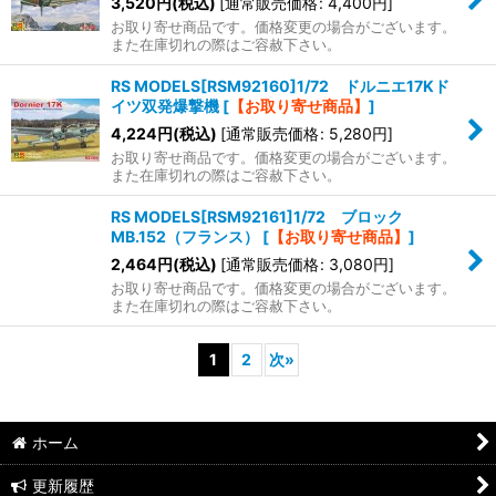
3,520
円
(税込)
[
通常販売価格
:
4,400
円
]
お取り寄せ商品です。価格変更の場合がございます。
また在庫切れの際はご容赦下さい。
RS MODELS[RSM92160]1/72 ドルニエ17Kド
イツ双発爆撃機
[
【お取り寄せ商品】
]
4,224
円
(税込)
[
通常販売価格
:
5,280
円
]
お取り寄せ商品です。価格変更の場合がございます。
また在庫切れの際はご容赦下さい。
RS MODELS[RSM92161]1/72 ブロック
MB.152（フランス）
[
【お取り寄せ商品】
]
2,464
円
(税込)
[
通常販売価格
:
3,080
円
]
お取り寄せ商品です。価格変更の場合がございます。
また在庫切れの際はご容赦下さい。
1
2
次
»
ホーム
更新履歴