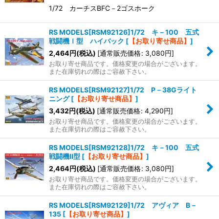
1/72 カーチスBFC－2ゴスホーク
RS MODELS[RSM92126]1/72 キ－100 五式
戦闘機Ｉ型 ハイバック
[
【お取り寄せ商品】
]
2,464
円
(税込)
[
通常販売価格
:
3,080
円
]
お取り寄せ商品です。価格変更の場合がございます。
また在庫切れの際はご容赦下さい。
RS MODELS[RSM92127]1/72 P－38Gライト
ニング
[
【お取り寄せ商品】
]
3,432
円
(税込)
[
通常販売価格
:
4,290
円
]
お取り寄せ商品です。価格変更の場合がございます。
また在庫切れの際はご容赦下さい。
RS MODELS[RSM92128]1/72 キ－100 五式
戦闘機II型
[
【お取り寄せ商品】
]
2,464
円
(税込)
[
通常販売価格
:
3,080
円
]
お取り寄せ商品です。価格変更の場合がございます。
また在庫切れの際はご容赦下さい。
RS MODELS[RSM92129]1/72 アヴィア B－
135
[
【お取り寄せ商品】
]