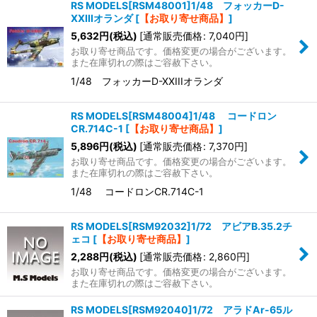
RS MODELS[RSM48001]1/48 フォッカーD-
並び順
:
XXIIIオランダ
[
【お取り寄せ商品】
]
5,632
円
(税込)
[
通常販売価格
:
7,040
円
]
お取り寄せ商品です。価格変更の場合がございます。
絞り込む
また在庫切れの際はご容赦下さい。
1/48 フォッカーD-XXIIIオランダ
RS MODELS[RSM48004]1/48 コードロン
CR.714C-1
[
【お取り寄せ商品】
]
5,896
円
(税込)
[
通常販売価格
:
7,370
円
]
お取り寄せ商品です。価格変更の場合がございます。
また在庫切れの際はご容赦下さい。
1/48 コードロンCR.714C-1
RS MODELS[RSM92032]1/72 アビアB.35.2チ
ェコ
[
【お取り寄せ商品】
]
2,288
円
(税込)
[
通常販売価格
:
2,860
円
]
お取り寄せ商品です。価格変更の場合がございます。
また在庫切れの際はご容赦下さい。
RS MODELS[RSM92040]1/72 アラドAr-65ル