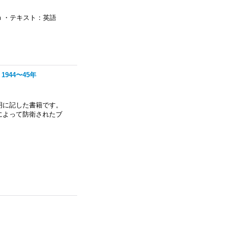
cm ・テキスト：英語
1944〜45年
克明に記した書籍です。
によって防衛されたブ