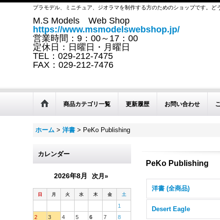
プラモデル、ミニチュア、ジオラマを制作する方のためのショップです。ど
M.S Models Web Shop
https://www.msmodelswebshop.jp/
営業時間：9：00～17：00
定休日：日曜日・月曜日
TEL：029-212-7475
FAX：029-212-7476
商品カテゴリ一覧
更新履歴
お問い合わせ
ホーム
>
洋書
>
PeKo Publishing
カレンダー
PeKo Publishing
2026年8月
次月»
洋書 (全商品)
日
月
火
水
木
金
土
1
Desert Eagle
2
3
4
5
6
7
8