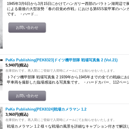
1945年3月6日から3月15日にかけてハンガリー西部のバラトン湖周辺
による最後の大型攻勢「春の目覚め作戦」における第6SS装甲軍のハン
です。 ・ハード…
PeKo Publishing[PEK8323]ドイツ機甲部隊 戦場写真集 2 (Vol.21)
5,940円
(税込)
在庫切れです。再入荷にご登録で入荷時にメールにてお知らせをいたします。
ト?イツ機甲部隊 戦場写真集 2 1939年から1945年までの全ての戦線
甲車両を撮影した臨場感溢れる写真集です。 ・ハードカバー、112ページ ・判
PeKo Publishing[PEK8324]戦場カメラマン 1.2
3,960円
(税込)
在庫切れです。再入荷にご登録で入荷時にメールにてお知らせをいたします。
戦場カメラマン 1.2 様々な戦場の風景を詳細なキャプション付きで解