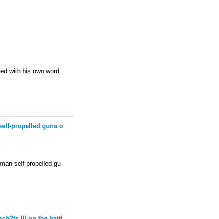
ned with his own word
elf-propelled guns o
rman self-propelled gu
?tz III on the battl