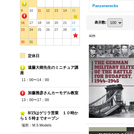
Panzerwrecks
9
10
11
12
13
14
15
表示数
:
16
17
18
19
20
21
22
23
24
25
26
27
28
29
40
件
30
31
定休日
遠藤大樹先生のミニチュア講
座
11：00〜14：00
加藤雅彦さんカーモデル教室
13：00〜17：00
8/15はゲリラ営業 １０時か
ら１５時までオープン
場所：M.S Models