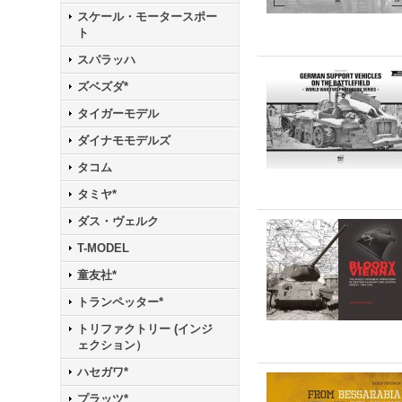
スケール・モータースポー
ト
スパラッハ
ズベズダ*
タイガーモデル
ダイナモモデルズ
タコム
タミヤ*
ダス・ヴェルク
T-MODEL
童友社*
トランペッター*
トリファクトリー (インジ
ェクション）
ハセガワ*
プラッツ*