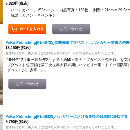
6,820円
(税込)
・ハードカバー、152ページ ・白黒写真：156枚 ・判型：21cm x 29.5
・解説：カメン・ネベンキン
PeKo Publishing[PEK0725]要塞都市ブダペスト：ハンガリー首都の包囲 
18,150円
(税込)
在庫切れです。再入荷にご登録で入荷時にメールにてお知らせをいたします。
1944年12月末〜1945年2月までの約50日間の「ブダペスト包囲戦」を
ブダペスト包囲戦は第二次世界大戦末期にハンガリー軍・ドイツ国防軍
ダペストが、赤軍・ル…
PeKo Publishing[PEK8329]ハンガリーにおける最後の戦車戦 1945年春
9,790円
(税込)
在庫切れです。再入荷にご登録で入荷時にメールにてお知らせをいたします。