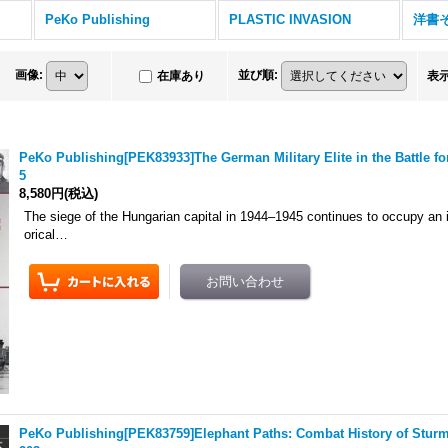
PeKo Publishing
PLASTIC INVASION
洋書
画像
:
並び順
:
在庫あり
表
PeKo Publishing[PEK83933]The German Military Elite in the Battle fo
5
8,580円
(税込)
The siege of the Hungarian capital in 1944–1945 continues to occupy an i
orical…
PeKo Publishing[PEK83759]Elephant Paths: Combat History of Stur