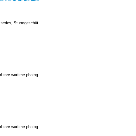
 series, Sturmgeschüt
of rare wartime photog
of rare wartime photog