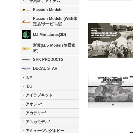
ご予約終了アイテム
Passion Models
Passion Models (WEB限
定品/サービス品)
MJ Miniatures(3D)
彩葉(M.S Models情景素
材）
SHK PRODUCTS
DECAL STAR
ICM
IBG
アイラブキット
アオシマ*
アカデミー*
アスカモデル*
アミュージングホビー