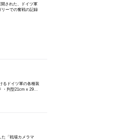
で展開された、ドイツ軍
ガリーでの奮戦の記録
におけるドイツ軍の各種装
型21cm x 29…
説した「戦場カメラマ