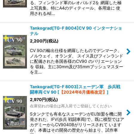
る、フィンランド軍のレオパルド2を 網羅した極
上写真集。特にA4のディティール、各用途に 使
用されるAE…
Tankograd[TG-F 8004]CV 90 インターナショ
ナル
2,200
円
(税込)
CV 90の輸出仕様を網羅したものでデンマーク、
ノルウェイ、オランダ、 スイス及びフィンランド
に配備された各国各様のCV90 のバリエーション
を 収録。主に30mm及び35mmブッシュマスター
を主…
Tankograd[TG-F 8003]スェーデン軍 歩兵戦
闘車両 CV 90
[
【2024年6月価格改定】
]
2,970
円
(税込)
在庫切れの場合は再入荷でご登録してください
Sタンクでも有名なスェーデンがEU加盟を機に開
発された、IFV(歩兵 戦闘車両)で、既に模型ではア
カデミーからCV9040Bがリリースされて います
が、本書はその開発の歴史から始まり、試作車