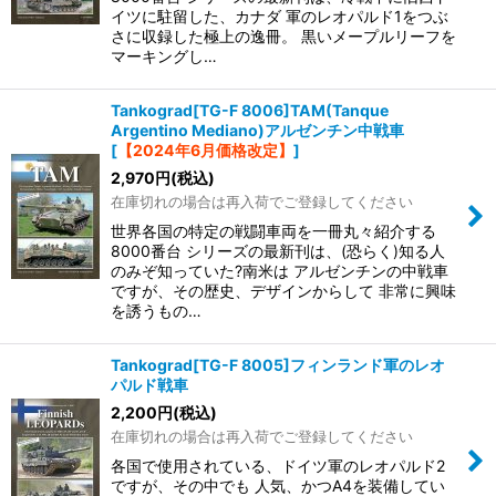
イツに駐留した、カナダ 軍のレオパルド1をつぶ
さに収録した極上の逸冊。 黒いメープルリーフを
マーキングし…
Tankograd[TG-F 8006]TAM(Tanque
Argentino Mediano)アルゼンチン中戦車
[
【2024年6月価格改定】
]
2,970
円
(税込)
在庫切れの場合は再入荷でご登録してください
世界各国の特定の戦闘車両を一冊丸々紹介する
8000番台 シリーズの最新刊は、(恐らく)知る人
のみぞ知っていた?南米は アルゼンチンの中戦車
ですが、その歴史、デザインからして 非常に興味
を誘うもの…
Tankograd[TG-F 8005]フィンランド軍のレオ
パルド戦車
2,200
円
(税込)
在庫切れの場合は再入荷でご登録してください
各国で使用されている、ドイツ軍のレオパルド2
ですが、その中でも 人気、かつA4を装備してい