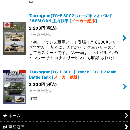
両、 …
Tankograd[TG-F 8002]カナダ軍レオパルド
2A6M CAN 主力戦車
[
メーカー絶版
]
2,200
円
(税込)
メーカー絶版
当初、フランス軍用として登場 した8000#シリー
ズですが、 新たに、人気のカナダ軍シリーズと
して再スタートです。 第一弾は、レオパルド2の
インター ナショナルサービスにも収録 されたレ…
Tankograd[TG-F 8001]French LECLER Main
Battle Tank
[
メーカー絶版
]
2,200
円
(税込)
メーカー絶版
洋書
ホーム
更新履歴