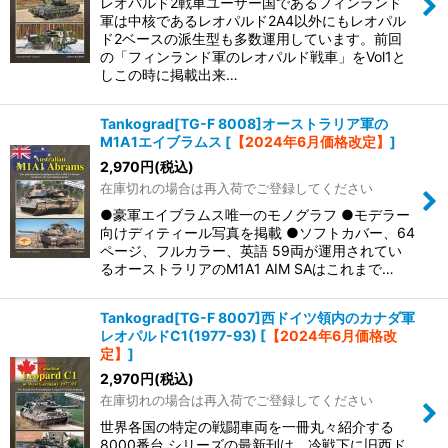
レオパルド2戦車ユーザー国であるフィンランド
軍は中核であるレオパルド2A4以外にもレオパル
ド2ベースの派生型も多数運用しています。前回
の「フィンランド軍のレオパルド戦車」をVol1と
しこの時に掲載出来…
Tankograd[TG-F 8008]オーストラリア軍の
M1A1エイブラムス
[
【2024年6月価格改定】
]
2,970
円
(税込)
在庫切れの場合は再入荷でご登録してください
●豪軍エイブラムス唯一のモノグラフ ●モデラー
向けディティール写真を掲載 ●ソフトカバー、64
ページ、フルカラー、英語 59両が運用されてい
るオーストラリアのM1A1 AIM SAはこれまで…
Tankograd[TG-F 8007]西ドイツ領内のカナダ軍
レオパルドC1(1977-93)
[
【2024年6月価格改
定】
]
2,970
円
(税込)
在庫切れの場合は再入荷でご登録してください
世界各国の特定の戦闘車両を一冊丸々紹介する
8000番台 シリーズの最新刊は、冷戦下に旧西ド