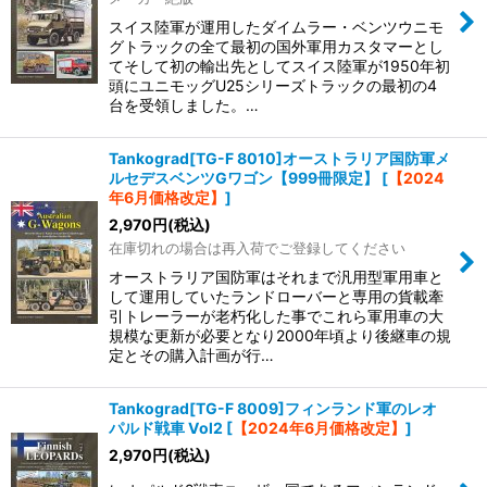
並び順
:
スイス陸軍が運用したダイムラー・ベンツウニモ
グトラックの全て最初の国外軍用カスタマーとし
絞り込む
てそして初の輸出先としてスイス陸軍が1950年初
頭にユニモッグU25シリーズトラックの最初の4
台を受領しました。…
Tankograd[TG-F 8010]オーストラリア国防軍メ
ルセデスベンツGワゴン【999冊限定】
[
【2024
年6月価格改定】
]
2,970
円
(税込)
在庫切れの場合は再入荷でご登録してください
オーストラリア国防軍はそれまで汎用型軍用車と
して運用していたランドローバーと専用の貨載牽
引トレーラーが老朽化した事でこれら軍用車の大
規模な更新が必要となり2000年頃より後継車の規
定とその購入計画が行…
Tankograd[TG-F 8009]フィンランド軍のレオ
パルド戦車 Vol2
[
【2024年6月価格改定】
]
2,970
円
(税込)