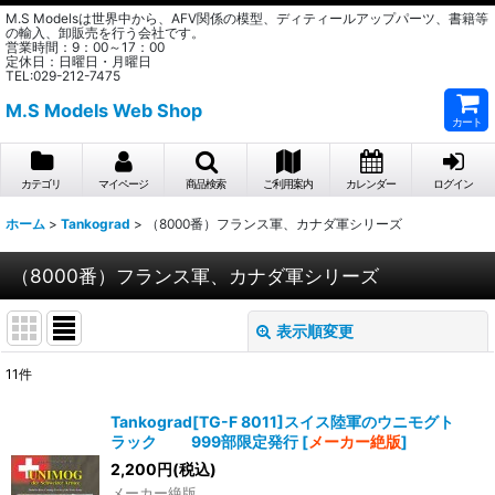
M.S Modelsは世界中から、AFV関係の模型、ディティールアップパーツ、書籍等
の輸入、卸販売を行う会社です。
営業時間：9：00～17：00
定休日：日曜日・月曜日
TEL:029-212-7475
M.S Models Web Shop
カート
カテゴリ
マイページ
商品検索
ご利用案内
カレンダー
ログイン
ホーム
>
Tankograd
>
（8000番）フランス軍、カナダ軍シリーズ
（8000番）フランス軍、カナダ軍シリーズ
表示順変更
閉じる
11
件
表示数
:
Tankograd[TG-F 8011]スイス陸軍のウニモグト
ラック 999部限定発行
[
メーカー絶版
]
在庫あり
2,200
円
(税込)
メーカー絶版