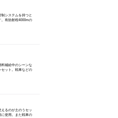
管制システムを持つと
有効射程4000mの
燃料補給中のシーンな
ンセット。戦車などの
使えるのが土のうセッ
築に使用。また戦車の