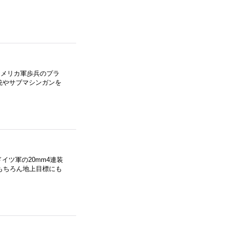
アメリカ軍歩兵のプラ
銃やサブマシンガンを
イツ軍の20mm4連装
もちろん地上目標にも