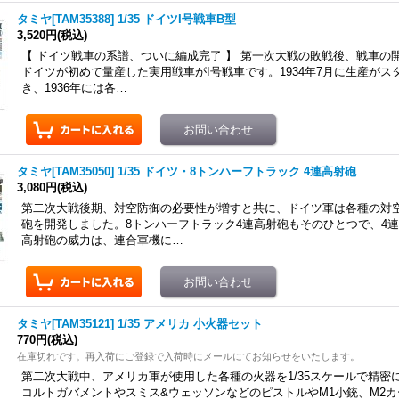
タミヤ[TAM35388] 1/35 ドイツI号戦車B型
3,520円
(税込)
【 ドイツ戦車の系譜、ついに編成完了 】 第一次大戦の敗戦後、戦車の
ドイツが初めて量産した実用戦車がI号戦車です。1934年7月に生産がス
き、1936年には各…
タミヤ[TAM35050] 1/35 ドイツ・8トンハーフトラック 4連高射砲
3,080円
(税込)
第二次大戦後期、対空防御の必要性が増すと共に、ドイツ軍は各種の対
砲を開発しました。8トンハーフトラック4連高射砲もそのひとつで、4連装
高射砲の威力は、連合軍機に…
タミヤ[TAM35121] 1/35 アメリカ 小火器セット
770円
(税込)
在庫切れです。再入荷にご登録で入荷時にメールにてお知らせをいたします。
第二次大戦中、アメリカ軍が使用した各種の火器を1/35スケールで精密
コルトガバメントやスミス&ウェッソンなどのピストルやM1小銃、M2