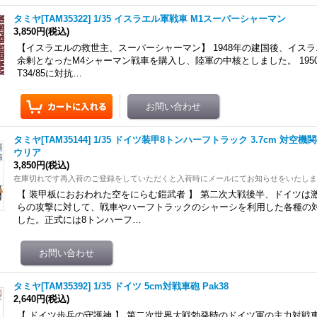
タミヤ[TAM35322] 1/35 イスラエル軍戦車 M1スーパーシャーマン
3,850円
(税込)
【イスラエルの救世主、スーパーシャーマン】 1948年の建国後、イス
余剰となったM4シャーマン戦車を購入し、陸軍の中核としました。 195
T34/85に対抗…
タミヤ[TAM35144] 1/35 ドイツ装甲8トンハーフトラック 3.7cm 対
ウリア
3,850円
(税込)
在庫切れです再入荷のご登録をしていただくと入荷時にメールにてお知らせをいたし
【 装甲板におおわれた空をにらむ鎧武者 】 第二次大戦後半、ドイツは
らの攻撃に対して、戦車やハーフトラックのシャーシを利用した各種の
した。正式には8トンハーフ…
タミヤ[TAM35392] 1/35 ドイツ 5cm対戦車砲 Pak38
2,640円
(税込)
【 ドイツ歩兵の守護神 】 第二次世界大戦勃発時のドイツ軍の主力対戦車砲、3