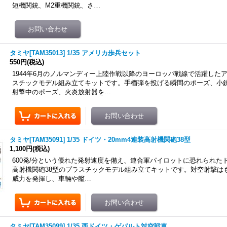
短機関銃、M2重機関銃、さ…
タミヤ[TAM35013] 1/35 アメリカ歩兵セット
550円
(税込)
1944年6月のノルマンディー上陸作戦以降のヨーロッパ戦線で活躍した
スチックモデル組み立てキットです。手榴弾を投げる瞬間のポーズ、小
射撃中のポーズ、火炎放射器を…
タミヤ[TAM35091] 1/35 ドイツ・20mm4連装高射機関砲38型
1,100円
(税込)
600発/分という優れた発射速度を備え、連合軍パイロットに恐れられたド
高射機関砲38型のプラスチックモデル組み立てキットです。対空射撃は
威力を発揮し、車輛や艦…
タミヤ[TAM35099] 1/35 西ドイツ・ゲパルト対空戦車