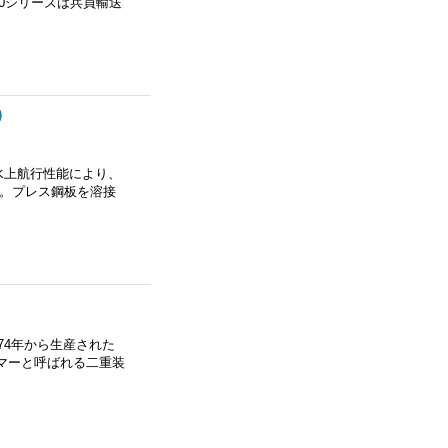
50シリーズは兵員輸送
)
水上航行性能により、
す。プレス鋼板を溶接
74年から生産された
マーと呼ばれる二重装