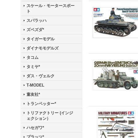
スケール・モータースポー
ト
スパラッハ
ズベズダ*
タイガーモデル
ダイナモモデルズ
タコム
タミヤ*
ダス・ヴェルク
T-MODEL
童友社*
トランペッター*
トリファクトリー (インジ
ェクション）
ハセガワ*
プラッツ*