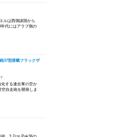
ラエルは西側諸国から
0年代にはアラブ側の
空機関砲37型搭載フラックザ
ます。
激化する連合軍の空か
対空自走砲を開発しま
.7cm Pak36の