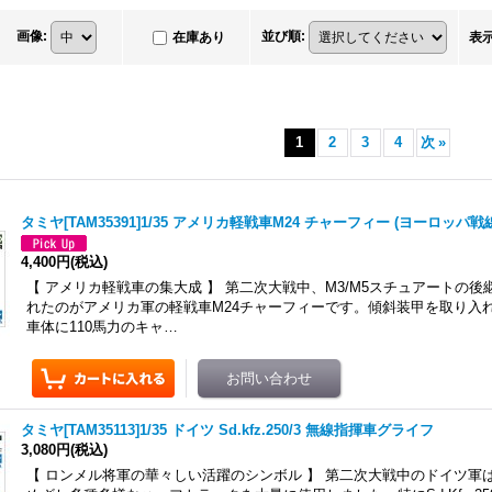
画像
:
並び順
:
在庫あり
表
1
2
3
4
次
»
タミヤ[TAM35391]1/35 アメリカ軽戦車M24 チャーフィー (ヨーロッパ戦
4,400円
(税込)
【 アメリカ軽戦車の集大成 】 第二次大戦中、M3/M5スチュアートの
れたのがアメリカ軍の軽戦車M24チャーフィーです。傾斜装甲を取り入
車体に110馬力のキャ…
タミヤ[TAM35113]1/35 ドイツ Sd.kfz.250/3 無線指揮車グライフ
3,080円
(税込)
【 ロンメル将軍の華々しい活躍のシンボル 】 第二次大戦中のドイツ軍