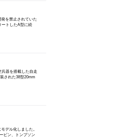
開発を禁止されていた
タートしたA型に続
空兵器を搭載した自走
された38型20mm
にモデル化しました。
カービン、トンプソン