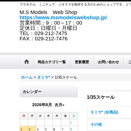
プラモデル、ミニチュア、ジオラマを制作する方のためのショップです。ど
M.S Models Web Shop
https://www.msmodelswebshop.jp/
営業時間：9：00～17：00
定休日：日曜日・月曜日
TEL：029-212-7475
FAX：029-212-7476
商品カテゴリ一覧
更新履歴
お問い合わせ
ホーム
>
タミヤ*
>
1/35スケール
カレンダー
1/35スケール
2026年8月
次月»
タミヤ* (全商品)
日
月
火
水
木
金
土
1
その他
2
3
4
5
6
7
8