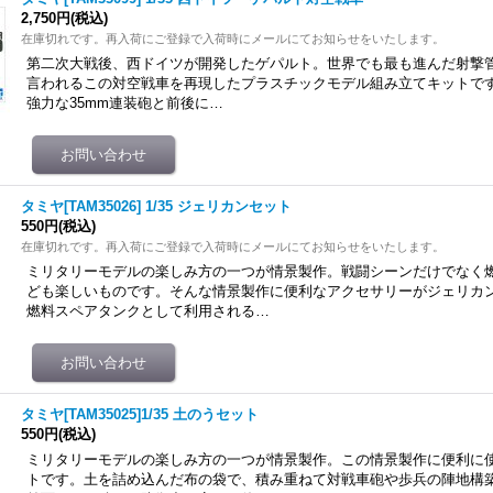
2,750円
(税込)
在庫切れです。再入荷にご登録で入荷時にメールにてお知らせをいたします。
第二次大戦後、西ドイツが開発したゲパルト。世界でも最も進んだ射撃
言われるこの対空戦車を再現したプラスチックモデル組み立てキットです。
強力な35mm連装砲と前後に…
タミヤ[TAM35026] 1/35 ジェリカンセット
550円
(税込)
在庫切れです。再入荷にご登録で入荷時にメールにてお知らせをいたします。
ミリタリーモデルの楽しみ方の一つが情景製作。戦闘シーンだけでなく
ども楽しいものです。そんな情景製作に便利なアクセサリーがジェリカ
燃料スペアタンクとして利用される…
タミヤ[TAM35025]1/35 土のうセット
550円
(税込)
ミリタリーモデルの楽しみ方の一つが情景製作。この情景製作に便利に
トです。土を詰め込んだ布の袋で、積み重ねて対戦車砲や歩兵の陣地構