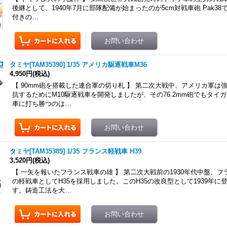
後継として、1940年7月に部隊配備が始まったのが5cm対戦車砲 Pak3
付きの…
タミヤ[TAM35390] 1/35 アメリカ駆逐戦車M36
4,950円
(税込)
【 90mm砲を搭載した連合軍の切り札 】 第二次大戦中、アメリカ軍は
抗するためにM10駆逐戦車を開発しましたが、その76.2mm砲でもタイ
車に打ち勝つのは…
タミヤ[TAM35389] 1/35 フランス軽戦車 H39
3,520円
(税込)
【 一矢を報いたフランス戦車の雄 】 第二次大戦前の1930年代中盤、
の軽戦車としてH35を採用しました。このH35の改良型として1939年に登
す。鋳造工法を大…