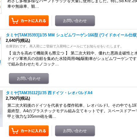
めざし多種多様なハーフトラックを大量に使用しました。特にSd.Kfz.2
車や無線車、観…
タミヤ[TAM35393]1/35 MM シュビムワーゲン166型 (ワイドホイール仕様
2,640円
(税込)
在庫切れです。再入荷にご登録で入荷時にメールにてお知らせをいたします。
【 迫力を高めて機能美も際立つ 】 第二次大戦中、優れた悪路走破性と
ドイツ軍将兵の信頼を集めた水陸両用4輪駆動車がシュビムワーゲンで
で組み合わせたモノコック…
タミヤ[TAM35112]1/35 西ドイツ・レオパルドA4
2,750円
(税込)
第二次大戦後のドイツを代表する傑作戦車、レオパルドI。その中でも19
最終型、A4のプラスチックモデル組み立てキットです。スペースドアー
甲と強力な105mm砲を備…