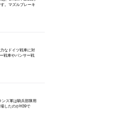
8です。マズルブレーキ
強力なドイツ戦車に対
ガー戦車やパンサー戦
フランス軍は騎兵部隊用
場したのがH39で