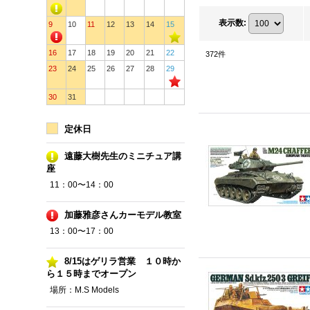
表示数
:
9
10
11
12
13
14
15
16
17
18
19
20
21
22
372
件
23
24
25
26
27
28
29
30
31
定休日
遠藤大樹先生のミニチュア講
座
11：00〜14：00
加藤雅彦さんカーモデル教室
13：00〜17：00
8/15はゲリラ営業 １０時か
ら１５時までオープン
場所：M.S Models