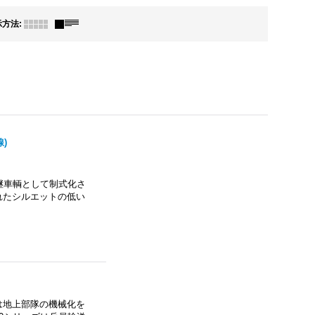
示方法
:
線)
後継車輌として制式化さ
れたシルエットの低い
は地上部隊の機械化を