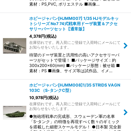
素材：PS,PVC, ポリエステル ■画像…
ホビージャパン[HJMM007] 1/35 HJモデルキッ
トシリーズ No7 74式戦車用ドーザ装置＆アクセ
サリーパーツセット【通常版】
4,378
円
(税込)
在庫切れです。再入荷にご登録で入荷時にメールにて
お知らせをいたします。
待望のドーザ装置と汎用性の高いアクセサリーパ
ーツがセットで登場！ ■パッケージサイズ：約
300x200x60(mm) ■パッケージ形態：被せ箱 ■
素材：PS ■画像、サイズ等は試作品、イメ…
ホビージャパン[HJMM008]1/35 STRIDS VAGN
103C （S‐タンクC型）
10,978
円
(税込)
在庫切れです。再入荷にご登録で入荷時にメールにて
お知らせをいたします。
●無砲塔戦車の完成形、スウェーデン軍の名車
「S-タンク」の特徴を再現すべく数々のギミック
を搭載した細密スケールモデル！ ●日本製 完全新