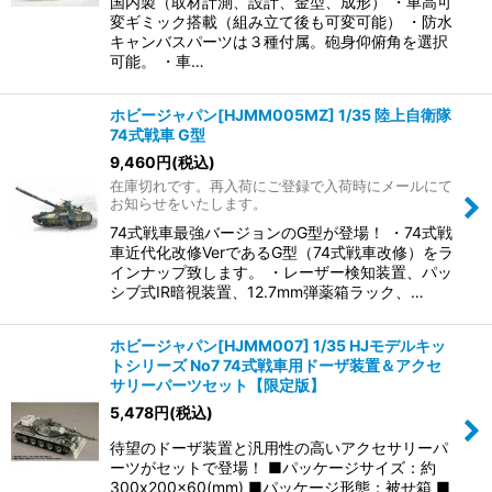
国内製（取材計測、設計、金型、成形） ・車高可
変ギミック搭載（組み立て後も可変可能） ・防水
キャンバスパーツは３種付属。砲身仰俯角を選択
可能。 ・車…
ホビージャパン[HJMM005MZ] 1/35 陸上自衛隊
74式戦車 G型
9,460
円
(税込)
在庫切れです。再入荷にご登録で入荷時にメールにて
お知らせをいたします。
74式戦車最強バージョンのG型が登場！ ・74式戦
車近代化改修VerであるG型（74式戦車改修）をラ
インナップ致します。 ・レーザー検知装置、パッ
シブ式IR暗視装置、12.7mm弾薬箱ラック、…
ホビージャパン[HJMM007] 1/35 HJモデルキッ
トシリーズ No7 74式戦車用ドーザ装置＆アクセ
サリーパーツセット【限定版】
5,478
円
(税込)
待望のドーザ装置と汎用性の高いアクセサリーパ
ーツがセットで登場！ ■パッケージサイズ：約
300x200x60(mm) ■パッケージ形態：被せ箱 ■