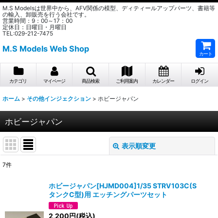
M.S Modelsは世界中から、AFV関係の模型、ディティールアップパーツ、書籍等
の輸入、卸販売を行う会社です。
営業時間：9：00～17：00
定休日：日曜日・月曜日
TEL:029-212-7475
M.S Models Web Shop
カート
カテゴリ
マイページ
商品検索
ご利用案内
カレンダー
ログイン
ホーム
>
その他インジェクション
>
ホビージャパン
ホビージャパン
表示順変更
閉じる
7
件
表示数
:
ホビージャパン[HJMD004]1/35 STRV103C(S
タンクC型)用 エッチングパーツセット
在庫あり
2,200
円
(税込)