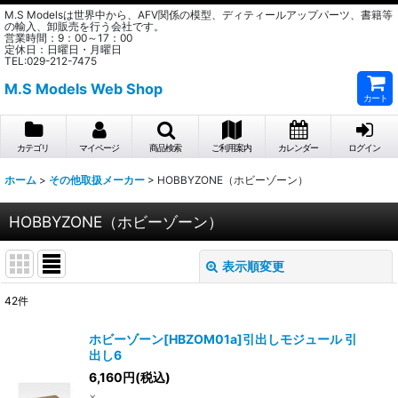
M.S Modelsは世界中から、AFV関係の模型、ディティールアップパーツ、書籍等
の輸入、卸販売を行う会社です。
営業時間：9：00～17：00
定休日：日曜日・月曜日
TEL:029-212-7475
M.S Models Web Shop
カート
カテゴリ
マイページ
商品検索
ご利用案内
カレンダー
ログイン
ホーム
>
その他取扱メーカー
>
HOBBYZONE（ホビーゾーン）
HOBBYZONE（ホビーゾーン）
表示順変更
閉じる
42
件
表示数
:
ホビーゾーン[HBZOM01a]引出しモジュール 引
出し6
在庫あり
6,160
円
(税込)
×