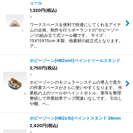
ュール
1,320
円
(税込)
×
ワークスペースを便利で快適にしてくれるアイテ
ムの企画、制作を行うポーランドの"ホビーゾー
ン"の組み立て式ツール棚です。 サイズ：
15X15X15cm 木製、他素材の組立式となります。
ア…
ホビーゾーン[HBZsm1]ペイントツールスタンド
2,750
円
(税込)
×
ホビーゾーンのモジュラーシステムの導入で貴方
の作業スペースがさらに使いやすくなります。 作
業机の上のツールやペイントボトル、筆等を整理
整頓して作業効率アップ間違いなしです。 引出し
や棚、ペ…
ホビーゾーン[HBZs1b]ペイントスタンド 36mm
2,420
円
(税込)
×