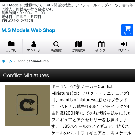
M.S Modelsは世界中から、AFV関係の模型、ディティールアップパーツ、書籍等
の輸入、卸販売を行う会社です。
営業時間：9：00～17：00
定休日：日曜日・月曜日
TEL:029-212-7475
M.S Models Web Shop
カート
カテゴリ
マイページ
商品検索
ご利用案内
カレンダー
ログイン
ホーム
>
Conflict Miniatures
Conflict Miniatures
ポーランドの新メーカーConflict
Miniatures(コンフリクト・ミニチュアズ)
は、mantis miniaturesの新たなブランド
で、ベトナム戦争(1968年)からイラクの自
由作戦(2001年)までの現代戦を題材にした
フィギュアとアクセサリーをお届けしま
す。 1/35スケールのフィギュア、1/16ス
ケールのバストフィギュアと、両スケール