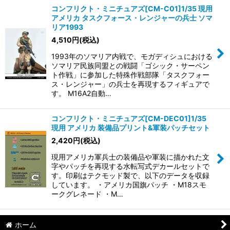
コンフリクト・ミニチュアズ[CM-C01]1/35 現用
アメリカ タスクフォース・レンジャーの兵士 ソマ
リア1993
4,510
円
(税込)
1993年のソマリア内戦で、モガディシュにおける
ソマリア民族同盟との戦闘「ゴシック・サーペン
ト作戦」に参加した特殊作戦部隊「タスクフォー
ス・レンジャー」の兵士を再現するフィギュアで
す。 M16A2自動…
コンフリクト・ミニチュアズ[CM-DEC01]1/35
現用 アメリカ 装備品プリント&軍装パッチセット
2,420
円
(税込)
現用アメリカ軍兵士の装備品や軍装に描かれた文
字やパッチを再現する水転写式デカールセットで
す。印刷はテクモッド製で、以下のデータを収録
しています。 ・アメリカ国旗パッチ ・M18スモ
ークグレネード ・M…
ホーム