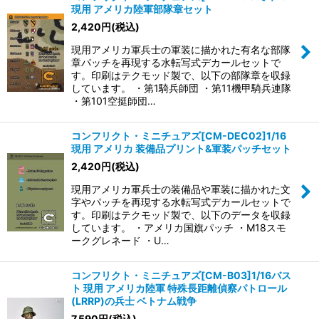
現用 アメリカ陸軍部隊章セット
2,420
円
(税込)
現用アメリカ軍兵士の軍装に描かれた有名な部隊
章パッチを再現する水転写式デカールセットで
す。印刷はテクモッド製で、以下の部隊章を収録
しています。 ・第1騎兵師団 ・第11機甲騎兵連隊
・第101空挺師団…
コンフリクト・ミニチュアズ[CM-DEC02]1/16
現用 アメリカ 装備品プリント&軍装パッチセット
2,420
円
(税込)
現用アメリカ軍兵士の装備品や軍装に描かれた文
字やパッチを再現する水転写式デカールセットで
す。印刷はテクモッド製で、以下のデータを収録
しています。 ・アメリカ国旗パッチ ・M18スモ
ークグレネード ・U…
コンフリクト・ミニチュアズ[CM-B03]1/16バス
ト 現用 アメリカ陸軍 特殊長距離偵察パトロール
(LRRP)の兵士 ベトナム戦争
7,590
円
(税込)