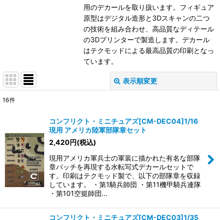
用のデカールを取り扱います。フィギュア
原型はデジタル造形と3Dスキャンの二つ
の技術を組み合わせ、高品質なディテール
の3Dプリンターで製造します。デカール
はテクモッドによる最高品質の印刷となっ
ています。
表示順変更
閉じる
16
件
表示数
:
コンフリクト・ミニチュアズ[CM-DEC04]1/16
現用 アメリカ陸軍部隊章セット
在庫あり
2,420
円
(税込)
並び順
:
現用アメリカ軍兵士の軍装に描かれた有名な部隊
章パッチを再現する水転写式デカールセットで
す。印刷はテクモッド製で、以下の部隊章を収録
絞り込む
しています。 ・第1騎兵師団 ・第11機甲騎兵連隊
・第101空挺師団…
コンフリクト・ミニチュアズ[CM-DEC03]1/35