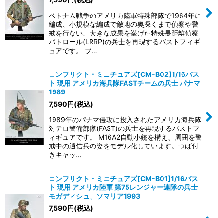
ベトナム戦争のアメリカ陸軍特殊部隊で1964年に
編成、小規模な編成で敵地の奥深くまで偵察や警
戒を行ない、大きな成果を挙げた特殊長距離偵察
パトロール(LRRP)の兵士を再現するバストフィギ
ュアです。 ブ…
コンフリクト・ミニチュアズ[CM-B02]1/16バス
ト 現用 アメリカ海兵隊FASTチームの兵士 パナマ
1989
7,590
円
(税込)
1989年のパナマ侵攻に投入されたアメリカ海兵隊
対テロ警備部隊(FAST)の兵士を再現するバストフ
ィギュアです。 M16A2自動小銃を構え、周囲を警
戒中の通信兵の姿をモデル化しています。つば付
きキャッ…
コンフリクト・ミニチュアズ[CM-B01]1/16バス
ト 現用 アメリカ陸軍 第75レンジャー連隊の兵士
モガディシュ、ソマリア1993
7,590
円
(税込)