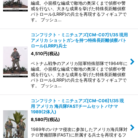
編成、小規模な編成で敵地の奥深くまで偵察や警
戒を行ない、大きな成果を挙げた特殊長距離偵察
パトロール(LRRP)の兵士を再現するフィギュアで
す。 ブッシュ…
コンフリクト・ミニチュアズ[CM-C07]1/35 現用
アメリカ ショットガンを持つ特殊長距離偵察パト
ロール(LRRP)兵士
4,510
円
(税込)
ベトナム戦争のアメリカ陸軍特殊部隊で1964年に
編成、小規模な編成で敵地の奥深くまで偵察や警
戒を行ない、大きな成果を挙げた特殊長距離偵察
パトロール(LRRP)の兵士を再現するフィギュアで
す。 ブッシュ…
コンフリクト・ミニチュアズ[CM-C06]1/35 現
用 アメリカ 海兵隊FASTチームセット パナマ
1989(2体入)
8,580
円
(税込)
1989年のパナマ侵攻に参加したアメリカ海兵隊対
テロ警備部隊(FAST)に所属する兵士を再現するフ