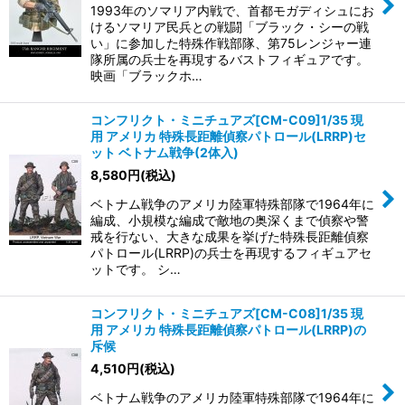
1993年のソマリア内戦で、首都モガディシュにお
けるソマリア民兵との戦闘「ブラック・シーの戦
い」に参加した特殊作戦部隊、第75レンジャー連
隊所属の兵士を再現するバストフィギュアです。
映画「ブラックホ…
コンフリクト・ミニチュアズ[CM-C09]1/35 現
用 アメリカ 特殊長距離偵察パトロール(LRRP)セ
ット ベトナム戦争(2体入)
8,580
円
(税込)
ベトナム戦争のアメリカ陸軍特殊部隊で1964年に
編成、小規模な編成で敵地の奥深くまで偵察や警
戒を行ない、大きな成果を挙げた特殊長距離偵察
パトロール(LRRP)の兵士を再現するフィギュアセ
ットです。 シ…
コンフリクト・ミニチュアズ[CM-C08]1/35 現
用 アメリカ 特殊長距離偵察パトロール(LRRP)の
斥候
4,510
円
(税込)
ベトナム戦争のアメリカ陸軍特殊部隊で1964年に