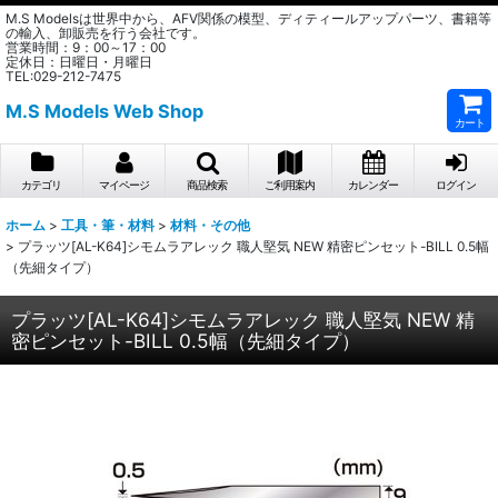
M.S Modelsは世界中から、AFV関係の模型、ディティールアップパーツ、書籍等
の輸入、卸販売を行う会社です。
営業時間：9：00～17：00
定休日：日曜日・月曜日
TEL:029-212-7475
M.S Models Web Shop
カート
カテゴリ
マイページ
商品検索
ご利用案内
カレンダー
ログイン
ホーム
>
工具・筆・材料
>
材料・その他
>
プラッツ[AL-K64]シモムラアレック 職人堅気 NEW 精密ピンセット-BILL 0.5幅
（先細タイプ）
プラッツ[AL-K64]シモムラアレック 職人堅気 NEW 精
密ピンセット-BILL 0.5幅（先細タイプ）