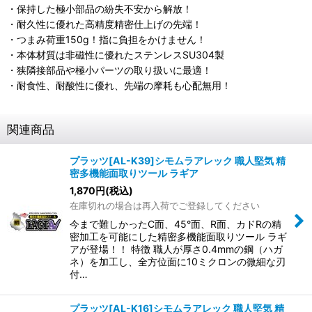
・保持した極小部品の紛失不安から解放！
・耐久性に優れた高精度精密仕上げの先端！
・つまみ荷重150g！指に負担をかけません！
・本体材質は非磁性に優れたステンレスSU304製
・狭隣接部品や極小パーツの取り扱いに最適！
・耐食性、耐酸性に優れ、先端の摩耗も心配無用！
関連商品
プラッツ[AL-K39]シモムラアレック 職人堅気 精
密多機能面取りツール ラギア
1,870
円
(税込)
在庫切れの場合は再入荷でご登録してください
今まで難しかったC面、45°面、R面、カドRの精
密加工を可能にした精密多機能面取りツール ラギ
アが登場！！ 特徴 職人が厚さ0.4mmの鋼（ハガ
ネ）を加工し、全方位面に10ミクロンの微細な刃
付…
プラッツ[AL-K16]シモムラアレック 職人堅気 精