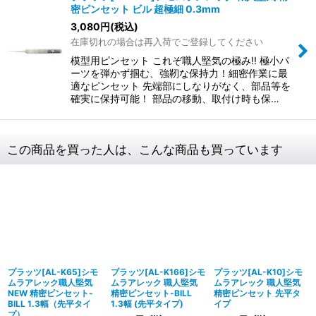
密ピンセット ビル 超極細 0.3mm
3,080
円
(税込)
在庫切れの場合は再入荷でご登録してください
模型用ピンセット これぞ職人堅気の極み!! 極小パ
ーツを弾かず掴む、強靭な保持力！細密作業に最
適なピンセット 先端部にしなりがなく、部品等を
確実に保持可能！ 部品の移動、取付け時も保…
この商品を買った人は、こんな商品も買っています
プラッツ[AL-K65]シモ
プラッツ[AL-K166]シモ
プラッツ[AL-K10]シモ
ムラアレック職人堅気
ムラアレック 職人堅気
ムラアレック 職人堅気
NEW 精密ピンセット-
精密ピンセット-BILL
精密ピンセット 先平タ
BILL 1.3幅（先平タイ
1.3幅 (先平タイプ)
イプ
プ）