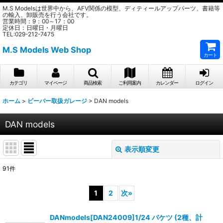
M.S Modelsは世界中から、AFV関係の模型、ディティールアップパーツ、書籍等
の輸入、卸販売を行う会社です。
営業時間：9：00～17：00
定休日：日曜日・月曜日
TEL:029-212-7475
M.S Models Web Shop
カート
カテゴリ
マイページ
商品検索
ご利用案内
カレンダー
ログイン
ホーム
>
ビーバー取扱ガレージ
>
DAN models
DAN models
表示順変更
閉じる
91
件
表示数
:
1
2
次
»
在庫あり
DANmodels[DAN24009]1/24 バケツ (2種、計