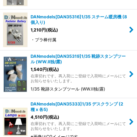
DANmodels[DAN35316]1/35 スチーム暖房機 (8
個入り)
1,210
円
(税込)
・プラ棒付属
DANmodels[DAN35319]1/35 靴跡スタンプツー
ル (WW.II独/露)
1,540
円
(税込)
在庫切れです。再入荷にご登録で入荷時にメールにて
お知らせをいたします。
1/35 靴跡スタンプツール (WW.II独/露)
DANmodels[DAN35333]1/35 デスクランプ (2
種 x 各5)
4,510
円
(税込)
在庫切れです。再入荷にご登録で入荷時にメールにて
お知らせをいたします。
※画像はCGイメージです