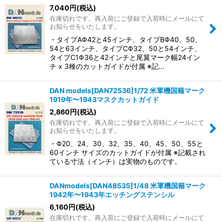
7,040
円
(税込)
在庫切れです。再入荷にご登録で入荷時にメールにて
お知らせをいたします。
・タイプAΦ42と45インチ、タイプBΦ40、50、
54と63インチ、タイプCΦ32、50と54インチ、
タイプC1Φ36と42インチと尾翼マーク幅24イン
チ x 3種のカットガイドが付属 ※記…
DAN models[DAN72536]1/72 米軍機国籍マーク
1919年〜1943マスクカットガイド
2,860
円
(税込)
在庫切れです。再入荷にご登録で入荷時にメールにて
お知らせをいたします。
・Φ20、24、30、32、35、40、45、50、55と
60インチ サイズのカットガイドが付属 ※記載され
ている寸法（インチ）は実物のものです。
DANmodels[DAN48535]1/48 米軍機国籍マーク
1942年〜1943年エッチングステンシル
6,160
円
(税込)
在庫切れです。再入荷にご登録で入荷時にメールにて