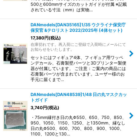
500と600mmサイズのカットガイドが付属 ※記載
されている寸法（mm）は実物…
DANmodels[DAN35165]1/35 ウクライナ保安庁
保安官 &テロリスト 2022/2025年 (4体セット)
17,380
円
(税込)
在庫切れです。再入荷にご登録で入荷時にメールにて
お知らせをいたします。
セットにはフィギュア4体、フィギュア用ワッペ
ンデカール、石膏製壁パーツと3Dプリンター製便
器が付属しています。 ご注意：ご案内の商品には
石膏製パーツが含まれています。ユーザー様のお
手元に届くまで…
DANmodels[DAN48539]1/48 日の丸マスクカッ
トガイド
3,740
円
(税込)
・75mm縁付き日の丸Φ550、650、750、850、
950、1050、1150、1250、と1350mm、縁なし
日の丸Φ500、600、700、800、900、1000、
1100、1200と130…