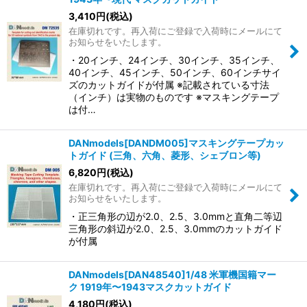
3,410
円
(税込)
在庫切れです。再入荷にご登録で入荷時にメールにて
お知らせをいたします。
・20インチ、24インチ、30インチ、35インチ、
40インチ、45インチ、50インチ、60インチサイ
ズのカットガイドが付属 ※記載されている寸法
（インチ）は実物のものです ※マスキングテープ
は付…
DANmodels[DANDM005]マスキングテープカッ
トガイド (三角、六角、菱形、シェブロン等)
6,820
円
(税込)
在庫切れです。再入荷にご登録で入荷時にメールにて
お知らせをいたします。
・正三角形の辺が2.0、2.5、3.0mmと直角二等辺
三角形の斜辺が2.0、2.5、3.0mmのカットガイド
が付属
DANmodels[DAN48540]1/48 米軍機国籍マー
ク 1919年〜1943マスクカットガイド
4,180
円
(税込)