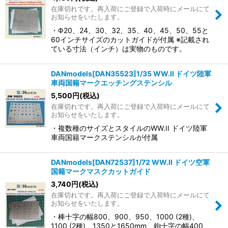
在庫切れです。再入荷にご登録で入荷時にメールにて
お知らせをいたします。
・Φ20、24、30、32、35、40、45、50、55と
60インチサイズのカットガイドが付属 ※記載され
ている寸法（インチ）は実物のものです。
DANmodels[DAN35523]1/35 WW.II ドイツ陸軍
車両国籍マークエッチングステンシル
5,500
円
(税込)
在庫切れです。再入荷にご登録で入荷時にメールにて
お知らせをいたします。
・複数種のサイズとスタイルのWW.II ドイツ陸軍
車両国籍マークステンシルが付属
DANmodels[DAN72537]1/72 WW.II ドイツ空軍
国籍マークマスクカットガイド
3,740
円
(税込)
在庫切れです。再入荷にご登録で入荷時にメールにて
お知らせをいたします。
・棒十字の幅800、900、950、1000 (2種)、
1100 (2種)、1350と1650mm、鉤十字の幅400、