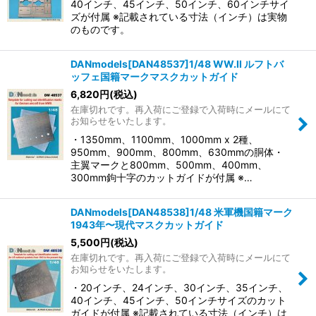
40インチ、45インチ、50インチ、60インチサイ
ズが付属 ※記載されている寸法（インチ）は実物
のものです。
DANmodels[DAN48537]1/48 WW.II ルフトバ
ッフェ国籍マークマスクカットガイド
6,820
円
(税込)
在庫切れです。再入荷にご登録で入荷時にメールにて
お知らせをいたします。
・1350mm、1100mm、1000mm x 2種、
950mm、900mm、800mm、630mmの胴体・
主翼マークと800mm、500mm、400mm、
300mm鉤十字のカットガイドが付属 ※…
DANmodels[DAN48538]1/48 米軍機国籍マーク
1943年〜現代マスクカットガイド
5,500
円
(税込)
在庫切れです。再入荷にご登録で入荷時にメールにて
お知らせをいたします。
・20インチ、24インチ、30インチ、35インチ、
40インチ、45インチ、50インチサイズのカット
ガイドが付属 ※記載されている寸法（インチ）は