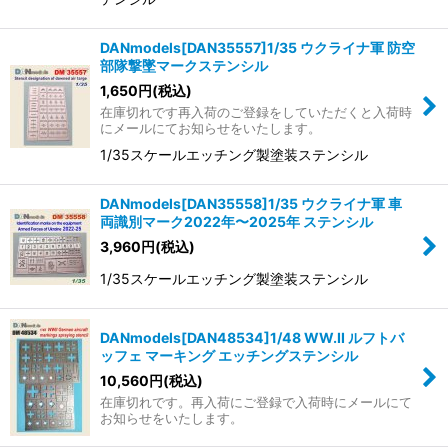
DANmodels[DAN35557]1/35 ウクライナ軍 防空
部隊撃墜マークステンシル
1,650
円
(税込)
在庫切れです再入荷のご登録をしていただくと入荷時
にメールにてお知らせをいたします。
1/35スケールエッチング製塗装ステンシル
DANmodels[DAN35558]1/35 ウクライナ軍 車
両識別マーク2022年〜2025年 ステンシル
3,960
円
(税込)
1/35スケールエッチング製塗装ステンシル
DANmodels[DAN48534]1/48 WW.II ルフトバ
ッフェ マーキング エッチングステンシル
10,560
円
(税込)
在庫切れです。再入荷にご登録で入荷時にメールにて
お知らせをいたします。