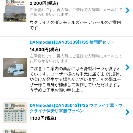
2,200
円
(税込)
在庫切れです。再入荷にご登録で入荷時にメールにて
お知らせをいたします。
ウクライナのダンモデルズからデカールのご案内
です
DANmodels[DAN35339]1/35 検問所セット
14,630
円
(税込)
在庫切れです。再入荷にご登録で入荷時にメールにて
お知らせをいたします。
ご注意：ご案内の商品には石膏製パーツが含まれ
ています。ユーザー様のお手元に届くまでに割れ
や欠けが発生する場合がございます。その際ユー
ザー様ご自身が補修して製作していただけますよ
う予めご了承お願い申し上…
DANmodels[DAN35013]1/35 ウクライナ軍・ウ
クライナ保安庁軍服ワッペン
1,100
円
(税込)