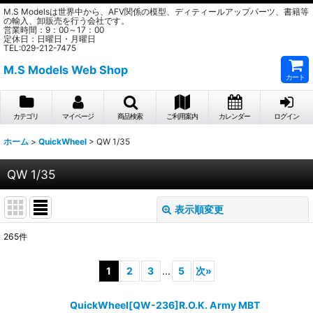
M.S Modelsは世界中から、AFV関係の模型、ディティールアップパーツ、書籍等
の輸入、卸販売を行う会社です。
営業時間：9：00～17：00
定休日：日曜日・月曜日
TEL:029-212-7475
M.S Models Web Shop
カート
カテゴリ
マイページ
商品検索
ご利用案内
カレンダー
ログイン
ホーム
>
QuickWheel
>
QW 1/35
QW 1/35
表示順変更
閉じる
265
件
表示数
:
1
2
3
...
5
次
»
在庫あり
QuickWheel[QW-236]R.O.K. Army MBT