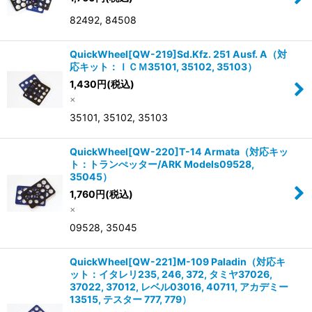
82492, 84508
QuickWheel[QW-219]Sd.Kfz. 251 Ausf. A（対
応キット：ＩＣＭ35101, 35102, 35103）
1,430
円
(税込)
×
35101, 35102, 35103
QuickWheel[QW-220]T-14 Armata（対応キッ
ト：トランぺッター/ARK Models09528,
35045）
1,760
円
(税込)
×
09528, 35045
QuickWheel[QW-221]M-109 Paladin（対応キ
ット：イタレリ235, 246, 372, タミヤ37026,
37022, 37012, レベル03016, 40711, アカデミー
13515, テスター 777, 779）