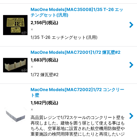
MacOne Models[MAC35008]1/35 T-26 エッ
チングセット(汎用)
2,156
円
(税込)
×
1/35 T-26 エッチングセット(汎用)
MacOne Models[MAC72001]1/72 煉瓦壁#2
1,683
円
(税込)
×
1/72 煉瓦壁#2
MacOne Models[MAC72002]1/72 コンクリー
ト壁
1,562
円
(税込)
×
高品質レジンで1/72スケールのコンクリート壁を
再現しました。建物を囲う塀として使える事はも
ちろん、空軍基地に設置された航空機用防御壁や
重要施設の検問用障害壁にしたりと再現したいジ