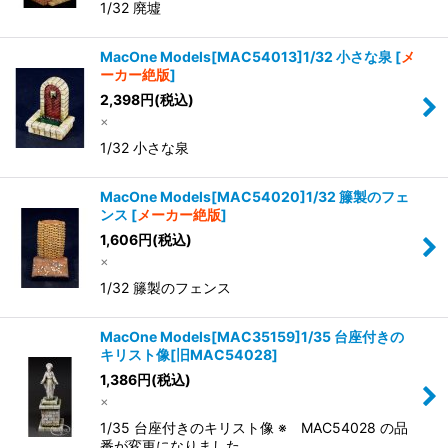
1/32 廃墟
MacOne Models[MAC54013]1/32 小さな泉
[
メ
ーカー絶版
]
2,398
円
(税込)
×
1/32 小さな泉
MacOne Models[MAC54020]1/32 籐製のフェ
ンス
[
メーカー絶版
]
1,606
円
(税込)
×
1/32 籐製のフェンス
MacOne Models[MAC35159]1/35 台座付きの
キリスト像[旧MAC54028]
1,386
円
(税込)
×
1/35 台座付きのキリスト像 ※ MAC54028 の品
番が変更になりました。