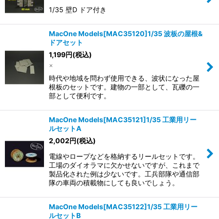
1/35 壁D ドア付き
MacOne Models[MAC35120]1/35 波板の屋根&
ドアセット
1,199
円
(税込)
×
時代や地域を問わず使用できる、波状になった屋
根板のセットです。建物の一部として、瓦礫の一
部として便利です。
MacOne Models[MAC35121]1/35 工業用リー
ルセットA
2,002
円
(税込)
電線やロープなどを格納するリールセットです。
工場のダイオラマに欠かせないですが、これまで
製品化された例は少ないです。工兵部隊や通信部
隊の車両の積載物にしても良いでしょう。
MacOne Models[MAC35122]1/35 工業用リー
ルセットB