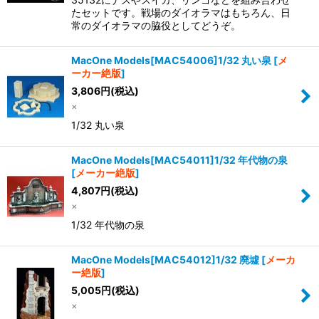
たセットです。戦場のダイオラマはもちろん、日
常のダイオラマの脇役としてどうぞ。
MacOne Models[MAC54006]1/32 丸い泉
[
メ
ーカー絶版
]
3,806
円
(税込)
×
1/32 丸い泉
MacOne Models[MAC54011]1/32 年代物の泉
[
メーカー絶版
]
4,807
円
(税込)
×
1/32 年代物の泉
MacOne Models[MAC54012]1/32 廃墟
[
メーカ
ー絶版
]
5,005
円
(税込)
×