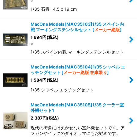
×
1/35 石畳 14,5 x 19 cm
MacOne Models[MAC35103]1/35 スペイン内
戦 マーキングステンシルセット
[
メーカー絶版
]
1,694
円
(税込)
×
1/35 スペイン内戦 マーキングステンシルセット
MacOne Models[MAC35104]1/35 シャベル エ
ッチングセット
[
メーカー絶版 在庫限り
]
1,584
円
(税込)
1/35 シャベル エッチングセット
MacOne Models[MAC35105]1/35 クーラー室
外機セット1
2,387
円
(税込)
現代の街角には欠かせない室外機セットです。ア
フガンやイラクのダイオラマにもお勧めです。