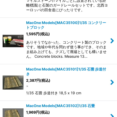
マイルストーン(1マイルごとに設置されている距
離標識)と石製のガードレールセットです。北西ヨ
ーロッパの田舎道にぴったりです。
MacOne Models[MAC35100]1/35 コンクリー
トブロック
1,595
円
(税込)
ありそうでなかった、コンクリート製のブロック
です。地域や年代を問わず使う事ができ、そのま
ま組み上げても、クズして廃墟としても構いませ
ん。 Concrete blocks. Measure 13…
MacOne Models[MAC35101]1/35 石畳 歩道付
き
2,387
円
(税込)
×
1/35 石畳 歩道付き 18,5 x 19 cm
MacOne Models[MAC35102]1/35 石畳
1,969
円
(税込)