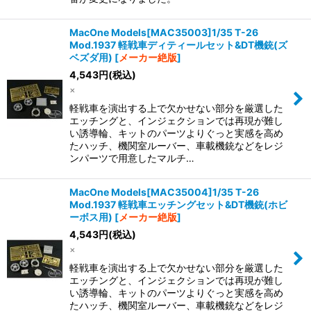
MacOne Models[MAC35003]1/35 T-26
Mod.1937 軽戦車ディティールセット&DT機銃(ズ
ベズダ用)
[
メーカー絶版
]
4,543
円
(税込)
×
軽戦車を演出する上で欠かせない部分を厳選した
エッチングと、インジェクションでは再現が難し
い誘導輪、キットのパーツよりぐっと実感を高め
たハッチ、機関室ルーバー、車載機銃などをレジ
ンパーツで用意したマルチ…
MacOne Models[MAC35004]1/35 T-26
Mod.1937 軽戦車エッチングセット&DT機銃(ホビ
ーボス用)
[
メーカー絶版
]
4,543
円
(税込)
×
軽戦車を演出する上で欠かせない部分を厳選した
エッチングと、インジェクションでは再現が難し
い誘導輪、キットのパーツよりぐっと実感を高め
たハッチ、機関室ルーバー、車載機銃などをレジ