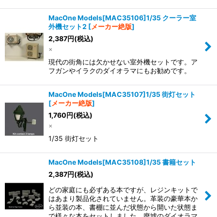
MacOne Models[MAC35106]1/35 クーラー室
外機セット2
[
メーカー絶版
]
2,387
円
(税込)
×
現代の街角には欠かせない室外機セットです。ア
フガンやイラクのダイオラマにもお勧めです。
MacOne Models[MAC35107]1/35 街灯セット
[
メーカー絶版
]
1,760
円
(税込)
×
1/35 街灯セット
MacOne Models[MAC35108]1/35 書籍セット
2,387
円
(税込)
どの家庭にも必ずある本ですが、レジンキットで
はあまり製品化されていません。革装の豪華本か
ら並装の本、書棚に並んだ状態から開いた状態ま
で様々な本をセットしました。廃墟のダイオラマ