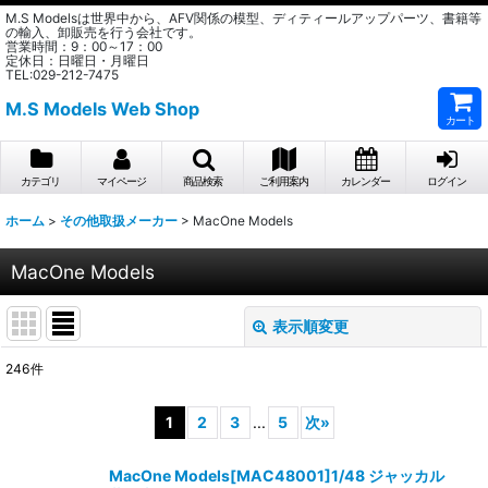
M.S Modelsは世界中から、AFV関係の模型、ディティールアップパーツ、書籍等
の輸入、卸販売を行う会社です。
営業時間：9：00～17：00
定休日：日曜日・月曜日
TEL:029-212-7475
M.S Models Web Shop
カート
カテゴリ
マイページ
商品検索
ご利用案内
カレンダー
ログイン
ホーム
>
その他取扱メーカー
>
MacOne Models
MacOne Models
表示順変更
閉じる
246
件
表示数
:
1
2
3
...
5
次
»
在庫あり
MacOne Models[MAC48001]1/48 ジャッカル