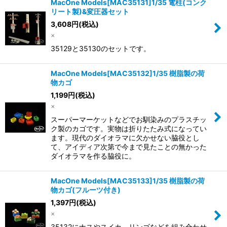
MacOne Models[MAC35131]1/35 電柱(コンク
リート製)&変圧器セット
3,608
円
(税込)
×
35129と35130のセットです。
MacOne Models[MAC35132]1/35 樹脂製の荷
物カゴ
1,199
円
(税込)
×
スーパーマーケットなどでお馴染みのプラスチッ
ク製のカゴです。実物は折りたたみ式になってい
ます。現代のダイオラマに欠かせない脇役とし
て、アイディア次第で今まで見たことの無かった
ダイオラマを作る脇役に。
MacOne Models[MAC35133]1/35 樹脂製の荷
物カゴ(フルーツ付き)
1,397
円
(税込)
×
35132にナスやスイカ、リンゴなどを組み合わせ