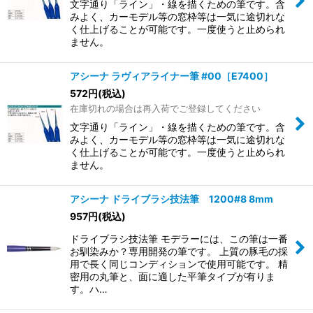
文字通り「ライン」・線を描くための筆です。含
みよく、カーモデル等の窓枠等は一気に途切れな
く仕上げることが可能です。一度使うと止められ
ません。
アシーナ ラヴィアライナー筆 #00［E7400］
572
円
(税込)
在庫切れの場合は再入荷でご登録してください
文字通り「ライン」・線を描くための筆です。含
みよく、カーモデル等の窓枠等は一気に途切れな
く仕上げることが可能です。一度使うと止められ
ません。
アシーナ ドライブラシ技法筆 1200#8 8mm
957
円
(税込)
ドライブラシ技法筆 モデラーには、この筆は一番
お馴染みか？専用開発の筆です。 上質の豚毛の採
用で長く同じコンディションで使用可能です。 精
密用の丸筆と、面に適した平筆タイプが有りま
す。ハ…