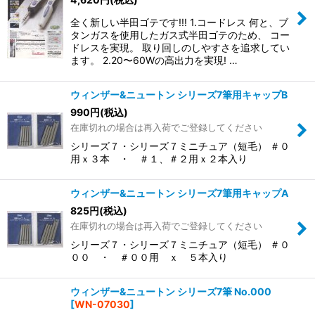
全く新しい半田ゴテです!!! 1.コードレス 何と、ブ
タンガスを使用したガス式半田ゴテのため、 コー
ドレスを実現。 取り回しのしやすさを追求してい
ます。 2.20〜60Wの高出力を実現! …
ウィンザー&ニュートン シリーズ7筆用キャップB
990
円
(税込)
在庫切れの場合は再入荷でご登録してください
シリーズ７・シリーズ７ミニチュア（短毛） ＃０
用ｘ３本 ・ ＃１、＃２用ｘ２本入り
ウィンザー&ニュートン シリーズ7筆用キャップA
825
円
(税込)
在庫切れの場合は再入荷でご登録してください
シリーズ７・シリーズ７ミニチュア（短毛） ＃０
００ ・ ＃００用 ｘ ５本入り
ウィンザー&ニュートン シリーズ7筆 No.000
[
WN-07030
]