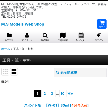
M.S Modelsは世界中から、AFV関係の模型、ディティールアップパーツ、書籍等
の輸入、卸販売を行う会社です。
営業時間：9：00～17：00
定休日：日曜日・月曜日
TEL:029-212-7475
M.S Models Web Shop
カート
カテゴリ
マイページ
商品検索
ご利用案内
カレンダー
ログイン
ホーム
>
工具・筆・材料
工具・筆・材料
表示順変更
閉じる
582
件
サブカテゴリ
:
1
2
3
...
10
次
»
表示数
:
スポイト瓶 【W-01】30ml
[
4月再入荷
]