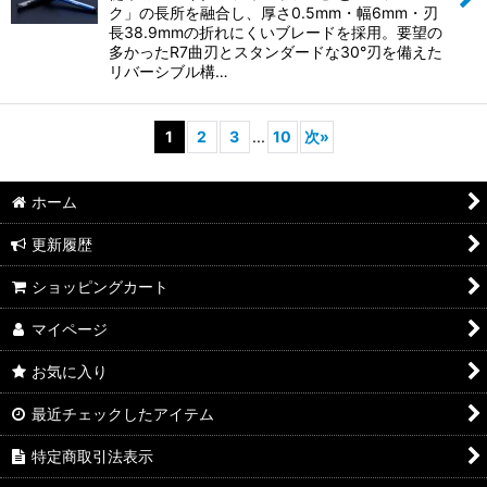
ク」の長所を融合し、厚さ0.5mm・幅6mm・刃
長38.9mmの折れにくいブレードを採用。要望の
多かったR7曲刃とスタンダードな30°刃を備えた
リバーシブル構…
1
2
3
...
10
次
»
ホーム
更新履歴
ショッピングカート
マイページ
お気に入り
最近チェックしたアイテム
特定商取引法表示