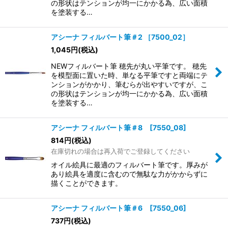
の形状はテンションが均一にかかる為、広い面積
を塗装する…
アシーナ フィルバート筆＃2 ［7500_02］
1,045
円
(税込)
NEWフィルバート筆 穂先が丸い平筆です。 穂先
を模型面に置いた時、単なる平筆ですと両端にテ
ンションがかかり、筆むらが出やすいですが、こ
の形状はテンションが均一にかかる為、広い面積
を塗装する…
アシーナ フィルバート筆＃8 [7550_08]
814
円
(税込)
在庫切れの場合は再入荷でご登録してください
オイル絵具に最適のフィルバート筆です。厚みが
あり絵具を適度に含むので無駄な力がかからずに
描くことができます。
アシーナ フィルバート筆＃6 [7550_06]
737
円
(税込)