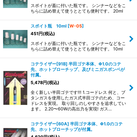
スポイトが蓋に付いた瓶です。 シンナーなどをこ
ちらに詰め替えて使うととても便利です。 20ml
スポイト瓶 10ml
[
W-05
]
451
円
(税込)
スポイトが蓋に付いた瓶です。 シンナーなどをこ
ちらに詰め替えて使うととても便利です。 10ml
コテライザー[91B] 半田ゴテ本体、Φ1.0のコテ
先、ホットブローチップ、及びミニガスボンベが
付属。
5,478
円
(税込)
全く新しい半田ゴテです!!! 1.コードレス 何と、ブ
タンガスを使用したガス式半田ゴテのため、コー
ドレスを実現。 取り回しのしやすさを追求してい
ます。 2.20〜60Wの高出力を実現! ガス…
コテライザー[60A] 半田ゴテ本体、Φ1.0のコテ
先、ホットブローチップが付属。
4,620
円
(税込)