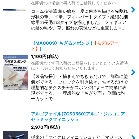
在庫切れの場合は再入荷でご登録してください
コーム技法筆 細い線を一度に何本も描ける先割れ
形状の筆。 平筆、フィルバートタイプ・繊細な細
線用の長毛の3タイプを揃えました。 フィギュア
の髪の毛や、草、擦れの表現などに重宝します。
《MA0009》ちぎるスポンジ
[
【モデルアー
ト】
]
1,100
円
(税込)
在庫切れです再入荷のご登録をしていただくと入荷時
にメールにてお知らせをいたします。
【製品特長】 ・摘まんでちぎるだけで、簡単に塗
装ができる！ ブロックを引き抜き、ちぎるだけで
理想的なテクスチャがスポンジによって簡単に表
現ができる。 ・理想的な「ちぎり面」 側面は均
一カットで…
アルゴファイル[ZCS0560]アルゴ・ジルコニア
セラミックフィニッシュ
2,970
円
(税込)
従来の「マイクロフィニッシュ」と「マジ・ス