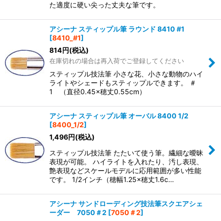
た適度に硬い尖った丈夫な筆です。
アシーナ スティップル筆 ラウンド 8410 #1
[
8410_#1
]
814
円
(税込)
在庫切れの場合は再入荷でご登録してください
スティップル技法筆 小さな花、小さな動物のハイ
ライトやシェードもスティップルできます。 ＃
1 （直径0.45×穂丈0.55cm）
アシーナ スティップル筆 オーバル 8400 1/2
[
8400_1/2
]
1,496
円
(税込)
スティップル技法筆 たたいて使う筆。繊細な曖昧
表現が可能。 ハイライトを入れたり、汚し表現、
艶表現などスケールモデルに応用範囲が多い性能
です。 1/2インチ（穂幅1.25×穂丈1.6c…
アシーナ サンドローディング技法筆スクエアシェ
ーダー 7050＃2
[
7050＃2
]