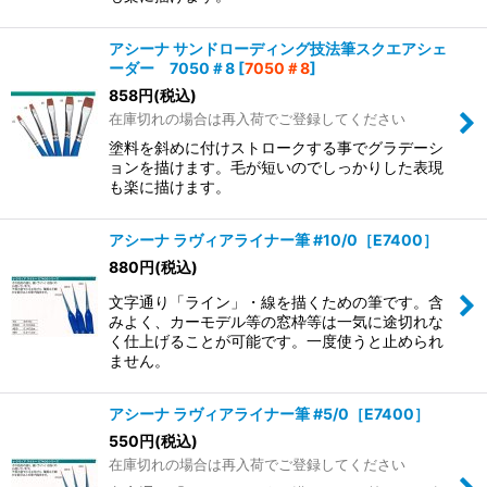
アシーナ サンドローディング技法筆スクエアシェ
ーダー 7050＃8
[
7050＃8
]
858
円
(税込)
在庫切れの場合は再入荷でご登録してください
塗料を斜めに付けストロークする事でグラデーシ
ョンを描けます。毛が短いのでしっかりした表現
も楽に描けます。
アシーナ ラヴィアライナー筆 #10/0［E7400］
880
円
(税込)
文字通り「ライン」・線を描くための筆です。含
みよく、カーモデル等の窓枠等は一気に途切れな
く仕上げることが可能です。一度使うと止められ
ません。
アシーナ ラヴィアライナー筆 #5/0［E7400］
550
円
(税込)
在庫切れの場合は再入荷でご登録してください