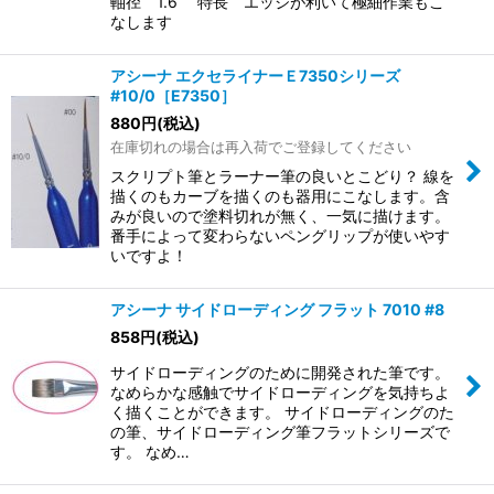
軸径 1.6 特長 エッジが利いて極細作業もこ
なします
アシーナ エクセライナーＥ7350シリーズ
#10/0［E7350］
880
円
(税込)
在庫切れの場合は再入荷でご登録してください
スクリプト筆とラーナー筆の良いとこどり？ 線を
描くのもカーブを描くのも器用にこなします。含
みが良いので塗料切れが無く、一気に描けます。
番手によって変わらないペングリップが使いやす
いですよ！
アシーナ サイドローディング フラット 7010 #8
858
円
(税込)
サイドローディングのために開発された筆です。
なめらかな感触でサイドローディングを気持ちよ
く描くことができます。 サイドローディングのた
の筆、サイドローディング筆フラットシリーズで
す。 なめ…