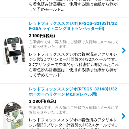
ら着色済み計器盤は、使用する際は台紙から剥が
して予めモールド…
レッドフォックススタジオ[RFSQS-32133]1/32
F-35A ライトニングII(トランペッター用)
3,190
円
(税込)
在庫切れです。再入荷にご登録で入荷時にメールにて
お知らせをいたします。
レッドフォックススタジオの着色済みアクリルレ
ジン製3Dプリンター計器盤の1/32スケールです。
3Dプリンターで立体的かつ精密に印刷されたこれ
ら着色済み計器盤は、使用する際は台紙から剥が
して予めモールド…
レッドフォックススタジオ[RFSQS-32148]1/32
ホーカーハリケーン Mk.IIb(レベル用)
3,080
円
(税込)
在庫切れです。再入荷にご登録で入荷時にメールにて
お知らせをいたします。
レッドフォックススタジオの着色済みアクリルレ
ジン製3Dプリンター計器盤の1/32スケールです。