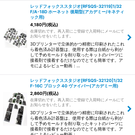
レッドフォックススタジオ[RFSQS-32119]1/32
F/A-18D ホーネット 後期型(アカデミー/キネティ
ック用)
4,180
円
(税込)
在庫切れです。再入荷にご登録で入荷時にメールにて
お知らせをいたします。
3Dプリンターで立体的かつ精密に印刷されたこれ
ら着色済み計器盤は、使用する際は台紙から剥が
して予めモールドを削り取ったキットのパーツに
接着剤で接着するだけなのでとても簡単です。ア
モによるレビュー動画：…
レッドフォックススタジオ[RFSQS-32120]1/32
F-16C ブロック 40 ヴァイパー(アカデミー用)
2,860
円
(税込)
在庫切れです。再入荷にご登録で入荷時にメールにて
お知らせをいたします。
3Dプリンターで立体的かつ精密に印刷されたこれ
ら着色済み計器盤は、使用する際は台紙から剥が
して予めモールドを削り取ったキットのパーツに
接着剤で接着するだけなのでとても簡単です。ア
モによるレビュー動画：…