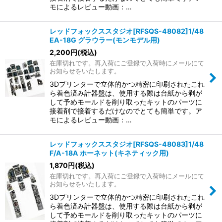
モによるレビュー動画：…
レッドフォックススタジオ[RFSQS-48082]1/48
EA-18G グラウラー(モンモデル用)
2,200
円
(税込)
在庫切れです。再入荷にご登録で入荷時にメールにて
お知らせをいたします。
3Dプリンターで立体的かつ精密に印刷されたこれ
ら着色済み計器盤は、使用する際は台紙から剥が
して予めモールドを削り取ったキットのパーツに
接着剤で接着するだけなのでとても簡単です。ア
モによるレビュー動画：…
レッドフォックススタジオ[RFSQS-48083]1/48
F/A-18A ホーネット(キネティック用)
1,870
円
(税込)
在庫切れです。再入荷にご登録で入荷時にメールにて
お知らせをいたします。
3Dプリンターで立体的かつ精密に印刷されたこれ
ら着色済み計器盤は、使用する際は台紙から剥が
して予めモールドを削り取ったキットのパーツに