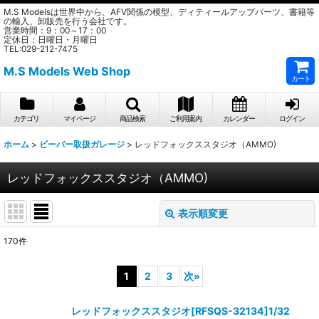
M.S Modelsは世界中から、AFV関係の模型、ディティールアップパーツ、書籍等
の輸入、卸販売を行う会社です。
営業時間：9：00～17：00
定休日：日曜日・月曜日
TEL:029-212-7475
M.S Models Web Shop
カート
カテゴリ
マイページ
商品検索
ご利用案内
カレンダー
ログイン
ホーム
>
ビーバー取扱ガレージ
>
レッドフォックススタジオ（AMMO)
レッドフォックススタジオ（AMMO)
表示順変更
閉じる
170
件
表示数
:
1
2
3
次
»
在庫あり
レッドフォックススタジオ[RFSQS-32134]1/32