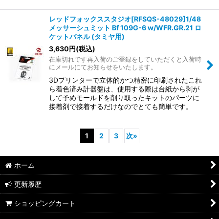
レッドフォックススタジオ[RFSQS-48029]1/48
メッサーシュミット Bf 109G-6 w/WFR.GR.21 ロ
ケットパネル (タミヤ用)
3,630
円
(税込)
在庫切れです再入荷のご登録をしていただくと入荷時
にメールにてお知らせをいたします。
3Dプリンターで立体的かつ精密に印刷されたこれ
ら着色済み計器盤は、使用する際は台紙から剥が
して予めモールドを削り取ったキットのパーツに
接着剤で接着するだけなのでとても簡単です。
1
2
3
次
»
ホーム
更新履歴
ショッピングカート