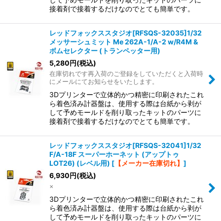
接着剤で接着するだけなのでとても簡単です。
レッドフォックススタジオ[RFSQS-32035]1/32
メッサーシュミット Me 262A-1/A-2 w/R4M &
ボムセレクター (トランペッター用)
5,280
円
(税込)
在庫切れです再入荷のご登録をしていただくと入荷時
にメールにてお知らせをいたします。
3Dプリンターで立体的かつ精密に印刷されたこれ
ら着色済み計器盤は、使用する際は台紙から剥が
して予めモールドを削り取ったキットのパーツに
接着剤で接着するだけなのでとても簡単です。
レッドフォックススタジオ[RFSQS-32041]1/32
F/A-18F スーパーホーネット (アップトゥ
LOT26) (レベル用)
[
【メーカー在庫切れ】
]
6,930
円
(税込)
×
3Dプリンターで立体的かつ精密に印刷されたこれ
ら着色済み計器盤は、使用する際は台紙から剥が
して予めモールドを削り取ったキットのパーツに