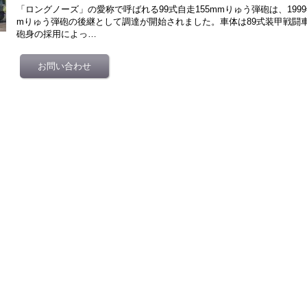
「ロングノーズ」の愛称で呼ばれる99式自走155mmりゅう弾砲は、1999
mりゅう弾砲の後継として調達が開始されました。車体は89式装甲戦闘
砲身の採用によっ…