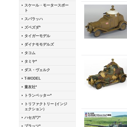
スケール・モータースポー
ト
スパラッハ
ズベズダ*
タイガーモデル
ダイナモモデルズ
タコム
タミヤ*
ダス・ヴェルク
T-MODEL
童友社*
トランペッター*
トリファクトリー (インジ
ェクション）
ハセガワ*
プラッツ*