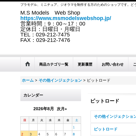
プラモデル、ミニチュア、ジオラマを制作する方のためのショップです。ど
M.S Models Web Shop
https://www.msmodelswebshop.jp/
営業時間：9：00～17：00
定休日：日曜日・月曜日
TEL：029-212-7475
FAX：029-212-7476
商品カテゴリ一覧
更新履歴
お問い合わせ
ホーム
>
その他インジェクション
>
ピットロード
カレンダー
ピットロード
2026年8月
次月»
日
月
火
水
木
金
土
1
ピットロード
2
3
4
5
6
7
8