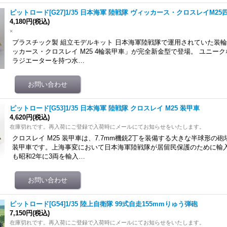
ピットロード[G27]1/35 日本海軍 陸戦隊 ヴィッカース・クロスレイM2
4,180円
(税込)
×
プラスチック製 組立モデルキット 日本海軍陸戦隊で運用されていた装
ッカース・クロスレイ M25 4輪装甲車」が完全新金型で登場。 ユニー
ラジエーターを持つ水…
ピットロード[G53]1/35 日本海軍 陸戦隊 クロスレイ M25 装甲車
4,620円
(税込)
在庫切れです。再入荷にご登録で入荷時にメールにてお知らせをいたします。
クロスレイ M25 装甲車は、7.7mm機銃2丁を装備する大きな半球形の
装甲車です。上海事変において日本海軍陸戦隊が居留民保護のために輸
も昭和2年に3両を輸入…
ピットロード[G54]1/35 陸上自衛隊 99式自走155mmりゅう弾砲
7,150円
(税込)
在庫切れです。再入荷にご登録で入荷時にメールにてお知らせをいたします。