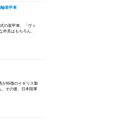
5四輪装甲車
輪式の装甲車、「ヴィ
クな外見はもちろん、
砲塔が特徴のイギリス製
入。その後、日本陸軍