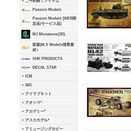
ご予約終了アイテム
Passion Models
Passion Models (WEB限
定品/サービス品)
MJ Miniatures(3D)
彩葉(M.S Models情景素
材）
SHK PRODUCTS
DECAL STAR
ICM
IBG
アイラブキット
アオシマ*
アカデミー*
アスカモデル*
アミュージングホビー