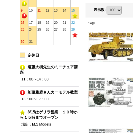
表示数
:
9
10
11
12
13
14
15
16
17
18
19
20
21
22
14
件
23
24
25
26
27
28
29
30
31
定休日
遠藤大樹先生のミニチュア講
座
11：00〜14：00
加藤雅彦さんカーモデル教室
13：00〜17：00
8/15はゲリラ営業 １０時か
ら１５時までオープン
場所：M.S Models