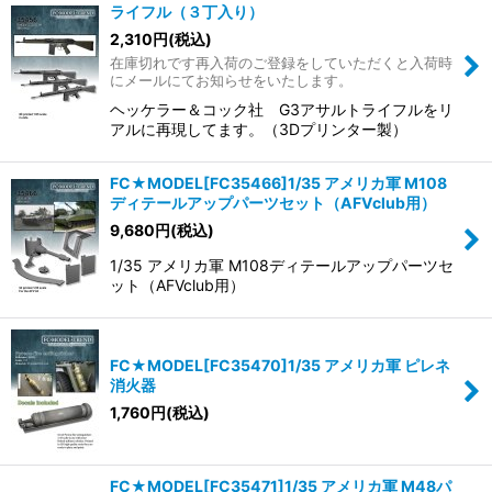
ライフル（３丁入り）
2,310
円
(税込)
在庫切れです再入荷のご登録をしていただくと入荷時
にメールにてお知らせをいたします。
ヘッケラー＆コック社 G3アサルトライフルをリ
アルに再現してます。（3Dプリンター製）
FC★MODEL[FC35466]1/35 アメリカ軍 M108
ディテールアップパーツセット（AFVclub用）
9,680
円
(税込)
1/35 アメリカ軍 M108ディテールアップパーツセ
ット（AFVclub用）
FC★MODEL[FC35470]1/35 アメリカ軍 ピレネ
消火器
1,760
円
(税込)
FC★MODEL[FC35471]1/35 アメリカ軍 M48パ