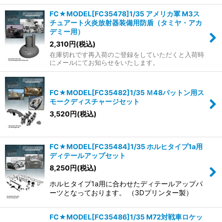
FC★MODEL[FC35478]1/35 アメリカ軍 M3ス
チュアート火炎放射器装備用防盾（タミヤ・アカ
デミー用）
2,310
円
(税込)
在庫切れです再入荷のご登録をしていただくと入荷時
にメールにてお知らせをいたします。
FC★MODEL[FC35482]1/35 Ｍ48パットン用ス
モークディスチャージセット
3,520
円
(税込)
FC★MODEL[FC35484]1/35 ホルヒタイプ1a用
ディテールアップセット
8,250
円
(税込)
ホルヒタイプ1a用に合わせたディテールアップパ
ーツとなっております。 （3Dプリンター製）
FC★MODEL[FC35486]1/35 M72対戦車ロケッ