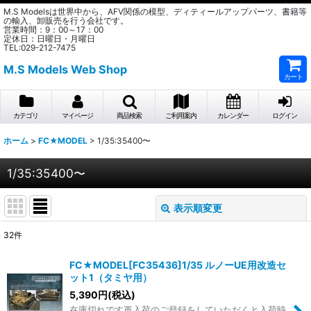
M.S Modelsは世界中から、AFV関係の模型、ディティールアップパーツ、書籍等
の輸入、卸販売を行う会社です。
営業時間：9：00～17：00
定休日：日曜日・月曜日
TEL:029-212-7475
M.S Models Web Shop
カート
カテゴリ
マイページ
商品検索
ご利用案内
カレンダー
ログイン
ホーム
>
FC★MODEL
>
1/35:35400〜
1/35:35400〜
表示順変更
閉じる
32
件
表示数
:
FC★MODEL[FC35436]1/35 ルノーUE用改造セ
ット1（タミヤ用）
在庫あり
5,390
円
(税込)
在庫切れです再入荷のご登録をしていただくと入荷時