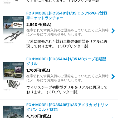
リアルに再現してます。（３Dプリンター製）
FC★MODEL[FC35491]1/35 ロシアRPG-7対戦
車ロケットランチャー
2,640
円
(税込)
在庫切れです再入荷のご登録をしていただくと入荷時
にメールにてお知らせをいたします。
ソ連に開発された対戦車擲弾発射器をリアルに再
現しております。（３Dプリンター製）
FC★MODEL[FC35494]1/35 MBジープ初期型
グリル
1,760
円
(税込)
在庫切れです再入荷のご登録をしていただくと入荷時
にメールにてお知らせをいたします。
ウィリスジープ初期型グリルをリアルに再現して
おります。（３Dプリンター製）
FC★MODEL[FC35495]1/35 アメリカ ガトリン
グガン コルト1874
4,730
円
(税込)