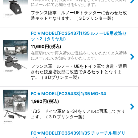
並び順
:
にメールにてお知らせをいたします。
フランス陸軍 ルノーUEトラクターに合わせた改
絞り込む
造キットとなります。（３Dプリンター製）
FC★MODEL[FC35437]1/35 ルノーUE用改造セ
ット2（タミヤ用）
11,660
円
(税込)
在庫切れです再入荷のご登録をしていただくと入荷時
にメールにてお知らせをいたします。
フランス軍 ルノー・UEをドイツ軍で改造・運用
された銃座増設型に改造できるセットとなりま
す。（３Dプリンター製）
FC★MODEL[FC35438]1/35 MG-34
1,980
円
(税込)
1/35 ドイツ軍ＭＧ-34をリアルに再現しており
ます。（３Ｄプリンター製）
FC★MODEL[FC35439]1/35 チャーチル用グリ