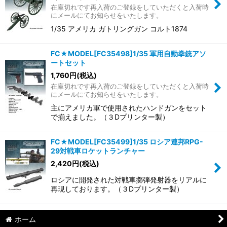
在庫切れです再入荷のご登録をしていただくと入荷時
にメールにてお知らせをいたします。
1/35 アメリカ ガトリングガン コルト1874
FC★MODEL[FC35498]1/35 軍用自動拳銃アソ
ートセット
1,760
円
(税込)
在庫切れです再入荷のご登録をしていただくと入荷時
にメールにてお知らせをいたします。
主にアメリカ軍で使用されたハンドガンをセット
で揃えました。（３Dプリンター製）
FC★MODEL[FC35499]1/35 ロシア連邦RPG-
29対戦車ロケットランチャー
2,420
円
(税込)
ロシアに開発された対戦車擲弾発射器をリアルに
再現しております。（３Dプリンター製）
ホーム