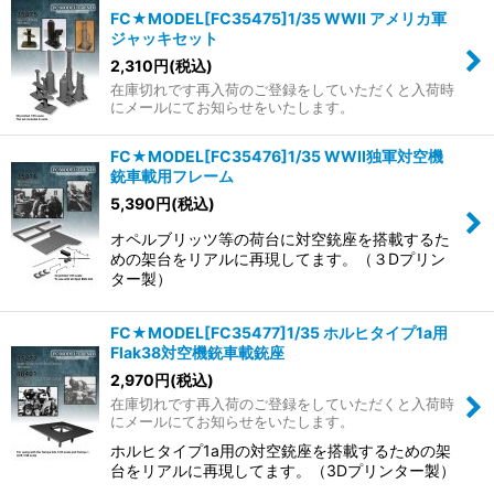
FC★MODEL[FC35475]1/35 WWII アメリカ軍
ジャッキセット
2,310
円
(税込)
在庫切れです再入荷のご登録をしていただくと入荷時
にメールにてお知らせをいたします。
FC★MODEL[FC35476]1/35 WWII独軍対空機
銃車載用フレーム
5,390
円
(税込)
オペルブリッツ等の荷台に対空銃座を搭載するた
めの架台をリアルに再現してます。（３Dプリン
ター製）
FC★MODEL[FC35477]1/35 ホルヒタイプ1a用
Flak38対空機銃車載銃座
2,970
円
(税込)
在庫切れです再入荷のご登録をしていただくと入荷時
にメールにてお知らせをいたします。
ホルヒタイプ1a用の対空銃座を搭載するための架
台をリアルに再現してます。（3Dプリンター製）