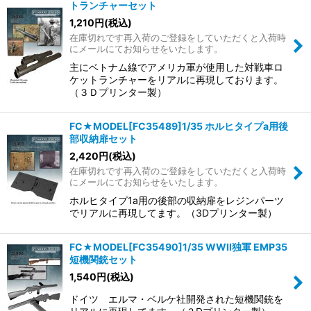
トランチャーセット
1,210
円
(税込)
在庫切れです再入荷のご登録をしていただくと入荷時
にメールにてお知らせをいたします。
主にベトナム線でアメリカ軍が使用した対戦車ロ
ケットランチャーをリアルに再現しております。
（３Ｄプリンター製）
FC★MODEL[FC35489]1/35 ホルヒタイプa用後
部収納扉セット
2,420
円
(税込)
在庫切れです再入荷のご登録をしていただくと入荷時
にメールにてお知らせをいたします。
ホルヒタイプ1a用の後部の収納扉をレジンパーツ
でリアルに再現してます。（3Dプリンター製）
FC★MODEL[FC35490]1/35 WWII独軍 EMP35
短機関銃セット
1,540
円
(税込)
ドイツ エルマ・ベルケ社開発された短機関銃を