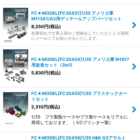
FC★MODEL[FC35451]1/35 アメリカ軍
M113A1/A2用ディテールアップパーツセット
8,250
円
(税込)
在庫切れです再入荷のご登録をしていただくと入荷時
にメールにてお知らせをいたします。
FC★MODEL[FC35454]1/35 アメリカ軍 M1917
用改造セット（3in1)
5,830
円
(税込)
FC★MODEL[FC35455]1/35 プラスチックカー
トセット
2,310
円
(税込)
1/35 プラ製瓶ケースやプラ製ケースをリアルに
再現しております。（３Dプリンター製）
FC★MODEL[FC35456]1/35 H&K G3アサルト