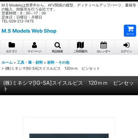
M.S Modelsは世界中から、AFV関係の模型、ディティールアップパーツ、書籍等
の輸入、卸販売を行う会社です。
営業時間：9：00～17：00
定休日：日曜日・月曜日
TEL:029-212-7475
M.S Models Web Shop
カート
カテゴリ
マイページ
商品検索
ご利用案内
カレンダー
ログイン
ホーム
>
工具・筆・材料
>
材料・その他
>
(株)ミネシマ[IG-SA]スイスルビス 120ｍｍ ピンセット
(株)ミネシマ[IG-SA]スイスルビス 120ｍｍ ピンセッ
ト