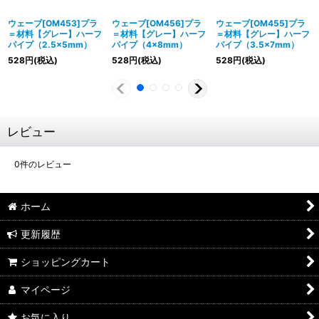
ウェーブ[OM453]プラ
ウェーブ[OM456]プラ
ウェーブ[OM455]プラ
＝材料【グレー】ハーフ
＝材料【グレー】ハーフ
＝材料【グレー】ハーフ
パイプ（2.5×5mm）
パイプ（4×8mm）
パイプ（3.5×7mm）
528
円
(税込)
528
円
(税込)
528
円
(税込)
レビュー
0
件のレビュー
ホーム
更新履歴
ショッピングカート
マイページ
お気に入り