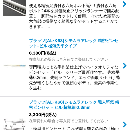
使える精密足脚付き六角ボルト誕生! 脚付き六角
ボルト24本を損傷防止ブリッジランナーで囲み配
置し、脚部端をカットして使用。 そのため頭部の
六角部に損傷なく綺麗な姿でセットすることがで
きます。 …
プラッツ[AL-K68]シモムラアレック 精密ピンセ
ット-ビル 極薄先平タイプ
6,380
円
(税込)
在庫切れの場合は再入荷でご登録してください
専門職人による手作業仕上げでハイクオリティな
ピンセット「ビル」シリーズ最新作です。 先端平
薄0.2mm、先端ラウンド、エッジ面取り仕上げ 指
先が軽くしなやかで強靭なボディ。最高の作業性
を生む…
プラッツ[AL-K66]シモムラアレック 職人堅気 精
密ピンセット ビル 超極細 0.3mm
3,300
円
(税込)
在庫切れの場合は再入荷でご登録してください
・模型用ピンセット これぞ職人堅気の極み!! 極小