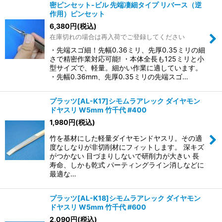
密ピンセット-ビル 先端凄細タイプ リバース（逆
作用）ピンセット
6,380
円
(税込)
在庫切れの場合は再入荷でご登録してください
・先端スゴ細！先幅0.36ミリ、先厚0.35ミリの細
さで精密作業対応可能! ・本体全長も125ミリと小
型サイズで、軽量。細かい作業に適しています。
・先幅0.36mm、先厚0.35ミリの先端スゴ…
プラッツ[AL-K17]シモムラアレック ダイヤモン
ドヤスリ W5mm 竹千代 #400
1,980
円
(税込)
竹を基材にした軽量ダイヤモンドヤスリ。その適
度なしなりが非切削材にフィットします。 深キズ
がつかない 目づまりしないで研削力が大きい 長
寿命、しかも乾式 パーティングライン消しなどに
最適な…
プラッツ[AL-K18]シモムラアレック ダイヤモン
ドヤスリ W5mm 竹千代 #600
2,090
円
(税込)