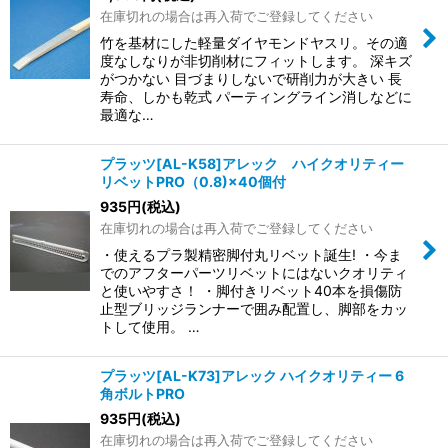
在庫切れの場合は再入荷でご登録してください
竹を基材にした軽量ダイヤモンドヤスリ。その適
度なしなりが非切削材にフィットします。 深キズ
がつかない 目づまりしないで研削力が大きい 長
寿命、しかも乾式 パーティングライン消しなどに
最適な…
プラッツ[AL-K58]アレック ハイクオリティー
リベットPRO（0.8)×40個付
935
円
(税込)
在庫切れの場合は再入荷でご登録してください
・使えるプラ製精密脚付丸リベット誕生! ・今ま
でのアフターパーツリベットにはないクオリティ
と使いやすさ！ ・脚付きリベット40本を損傷防
止型ブリッジランナーで囲み配置し、脚部をカッ
トして使用。 …
プラッツ[AL-K73]アレック ハイクオリティー 6
角ボルトPRO
935
円
(税込)
在庫切れの場合は再入荷でご登録してください