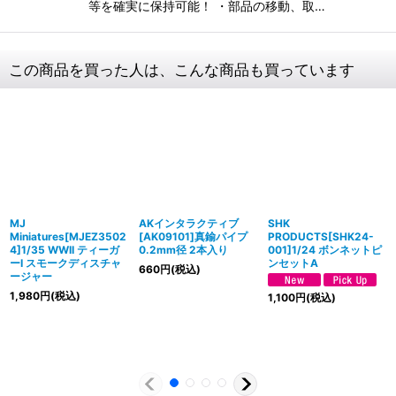
等を確実に保持可能！ ・部品の移動、取…
この商品を買った人は、こんな商品も買っています
MJ
AKインタラクティブ
SHK
Miniatures[MJEZ3502
[AK09101]真鍮パイプ
PRODUCTS[SHK24-
4]1/35 WWII ティーガ
0.2mm径 2本入り
001]1/24 ボンネットピ
ーI スモークディスチャ
ンセットA
660
円
(税込)
ージャー
1,980
円
(税込)
1,100
円
(税込)