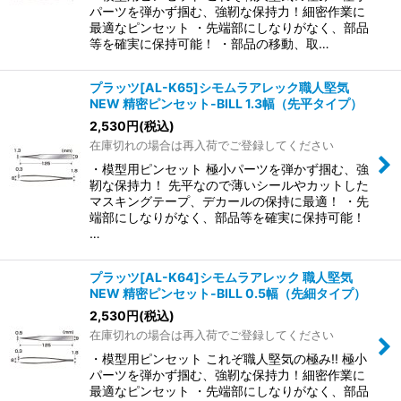
パーツを弾かず掴む、強靭な保持力！細密作業に
最適なピンセット ・先端部にしなりがなく、部品
等を確実に保持可能！ ・部品の移動、取…
プラッツ[AL-K65]シモムラアレック職人堅気
NEW 精密ピンセット-BILL 1.3幅（先平タイプ）
2,530
円
(税込)
在庫切れの場合は再入荷でご登録してください
・模型用ピンセット 極小パーツを弾かず掴む、強
靭な保持力！ 先平なので薄いシールやカットした
マスキングテープ、デカールの保持に最適！ ・先
端部にしなりがなく、部品等を確実に保持可能！
…
プラッツ[AL-K64]シモムラアレック 職人堅気
NEW 精密ピンセット-BILL 0.5幅（先細タイプ）
2,530
円
(税込)
在庫切れの場合は再入荷でご登録してください
・模型用ピンセット これぞ職人堅気の極み!! 極小
パーツを弾かず掴む、強靭な保持力！細密作業に
最適なピンセット ・先端部にしなりがなく、部品