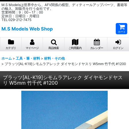
M.S Modelsは世界中から、AFV関係の模型、ディティールアップパーツ、書籍等
の輸入、卸販売を行う会社です。
営業時間：9：00～17：00
定休日：日曜日・月曜日
TEL:029-212-7475
M.S Models Web Shop
カート
カテゴリ
マイページ
商品検索
ご利用案内
カレンダー
ログイン
ホーム
>
工具・筆・材料
>
材料・その他
>
プラッツ[AL-K19]シモムラアレック ダイヤモンドヤスリ W5mm 竹千代 #1200
プラッツ[AL-K19]シモムラアレック ダイヤモンドヤス
リ W5mm 竹千代 #1200