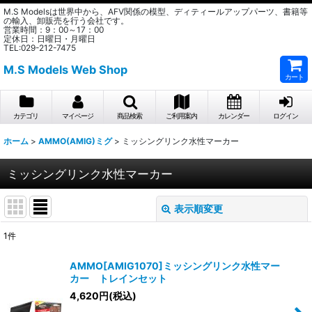
M.S Modelsは世界中から、AFV関係の模型、ディティールアップパーツ、書籍等
の輸入、卸販売を行う会社です。
営業時間：9：00～17：00
定休日：日曜日・月曜日
TEL:029-212-7475
M.S Models Web Shop
カート
カテゴリ
マイページ
商品検索
ご利用案内
カレンダー
ログイン
ホーム
>
AMMO(AMIG)ミグ
>
ミッシングリンク水性マーカー
ミッシングリンク水性マーカー
表示順変更
閉じる
1
件
表示数
:
AMMO[AMIG1070]ミッシングリンク水性マー
カー トレインセット
在庫あり
4,620
円
(税込)