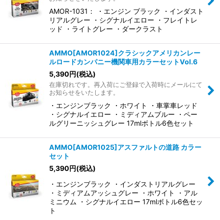
並び順
:
AMOR-1031： ・エンジン ブラック ・インダスト
リアルグレー ・シグナルイエロー ・フレイトレ
絞り込む
ッド ・ライトグレー ・ダークラスト
AMMO[AMOR1024]クラシックアメリカンレー
ルロードカンパニー機関車用カラーセットVol.6
5,390
円
(税込)
在庫切れです。再入荷にご登録で入荷時にメールにて
お知らせをいたします。
・エンジンブラック ・ホワイト ・車掌車レッド
・シグナルイエロー ・ミディアムブルー ・ペー
ルグリーニッシュグレー 17mlボトル6色セット
AMMO[AMOR1025]アスファルトの道路 カラー
セット
5,390
円
(税込)
・エンジンブラック ・インダストリアルグレー
・ミディアムアッシュグレー ・ホワイト ・アル
ミニウム ・シグナルイエロー 17mlボトル6色セッ
ト