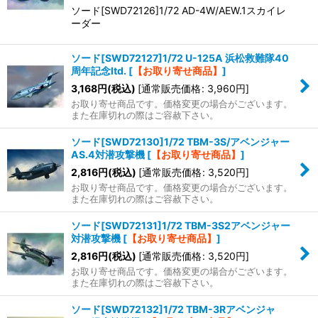
ソード[SWD72126]1/72 AD-4W/AEW.1スカイレ
ーダー
ソード[SWD72127]1/72 U-125A 浜松救難隊40
周年記念ltd.
[
【お取り寄せ商品】
]
3,168
円
(税込)
[
通常販売価格
:
3,960
円
]
お取り寄せ商品です。価格変更の場合がございます。
また在庫切れの際はご容赦下さい。
ソード[SWD72130]1/72 TBM-3S/アベンジャー
AS.4対潜攻撃機
[
【お取り寄せ商品】
]
2,816
円
(税込)
[
通常販売価格
:
3,520
円
]
お取り寄せ商品です。価格変更の場合がございます。
また在庫切れの際はご容赦下さい。
ソード[SWD72131]1/72 TBM-3S2アベンジャー
対潜攻撃機
[
【お取り寄せ商品】
]
2,816
円
(税込)
[
通常販売価格
:
3,520
円
]
お取り寄せ商品です。価格変更の場合がございます。
また在庫切れの際はご容赦下さい。
ソード[SWD72132]1/72 TBM-3Rアベンジャ