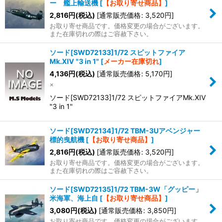
ー 艦上輸送機
[
【お取り寄せ商品】
]
2,816
円
(税込)
[
通常販売価格
:
3,520
円
]
お取り寄せ商品です。価格変更の場合がございます。
また在庫切れの際はご容赦下さい。
ソード[SWD72133]1/72 スピットファイア
Mk.XIV "3 in 1"
[
メーカー在庫切れ
]
4,136
円
(税込)
[
通常販売価格
:
5,170
円
]
×
ソード[SWD72133]1/72 スピットファイアMk.XIV
"3 in 1"
ソード[SWD72134]1/72 TBM-3Uアベンジャー
標的曳航機
[
【お取り寄せ商品】
]
2,816
円
(税込)
[
通常販売価格
:
3,520
円
]
お取り寄せ商品です。価格変更の場合がございます。
また在庫切れの際はご容赦下さい。
ソード[SWD72135]1/72 TBM-3W「グッピー」
米海軍、海上自
[
【お取り寄せ商品】
]
3,080
円
(税込)
[
通常販売価格
:
3,850
円
]
お取り寄せ商品です。価格変更の場合がございます。