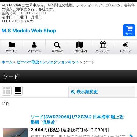
M.S Modelsは世界中から、AFV関係の模型、ディティールアップパーツ、書籍等
の輸入、卸販売を行う会社です。
営業時間：9：00～17：00
定休日：日曜日・月曜日
TEL:029-212-7475
M.S Models Web Shop
カート
カテゴリ
マイページ
商品検索
ご利用案内
カレンダー
ログイン
ホーム
>
ビーバー取扱インジェクションキット
>
ソード
ソード
表示順変更
閉じる
41
件
表示数
:
ソード[SWD72069]1/72 B7A2 日本海軍 艦上攻
撃機 `流星改`
在庫あり
2,464
円
(税込)
[
通常販売価格
:
3,080
円
]
在庫切れです。再入荷にご登録で入荷時にメールにて