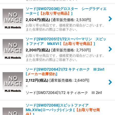
ソード[SWD72036]グロスター シーグラディエ
ーター
[
【お取り寄せ商品】
]
2,024
円
(税込)
[
通常販売価格
:
2,530
円
]
お取り寄せ商品です。価格変更の場合がございます。
また在庫切れの際はご容赦下さい。
ソード[SWD72051]1/72スーパーマリン スピッ
トファイア MkXVI
[
【お取り寄せ商品】
]
2,200
円
(税込)
[
通常販売価格
:
2,750
円
]
お取り寄せ商品です。価格変更の場合がございます。
また在庫切れの際はご容赦下さい。
ソード[SWD72064]1/72 キティホーク III 2in1
[
メーカー在庫切れ
]
2,112
円
(税込)
[
通常販売価格
:
2,640
円
]
×
ソード[SWD72064]1/72 キティホーク III 2in1
ソード[SWD72068]スピットファイア
Mk.XVIe(ローバック)インタ
[
【お取り寄せ商
品】
]