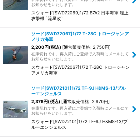
並び順
:
お知らせをいたします。
スウォード[SWD72069]1/72 B7A2 日本海軍 艦上
絞り込む
攻撃機 `流星改`
ソード[SWD72067]1/72 T-28C トロージャン ア
メリカ海軍
2,200
円
(税込)
[
通常販売価格
:
2,750
円
]
在庫切れです。再入荷にご登録で入荷時にメールにて
お知らせをいたします。
スウォード[SWD72067]1/72 T-28C トロージャン
アメリカ海軍
ソード[SWD72101]1/72 TF-9J H&MS-13/ブル
ーエンジェルス
2,376
円
(税込)
[
通常販売価格
:
2,970
円
]
在庫切れです。再入荷にご登録で入荷時にメールにて
お知らせをいたします。
スウォード[SWD72101]1/72 TF-9J H&MS-13/ブ
ルーエンジェルス