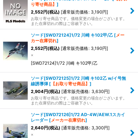
り寄せ商品】
]
2,552
円
(税込)
[
通常販売価格
:
3,190
円
]
お取り寄せ商品です。価格変更の場合がございます。
また在庫切れの際はご容赦下さい。
ソード[SWD72124]1/72 川崎 キ102甲/乙
[
メー
カー在庫切れ
]
2,552
円
(税込)
[
通常販売価格
:
3,190
円
]
×
[SWD72124]1/72 川崎 キ102甲/乙
ソード[SWD72125]1/72 川崎 キ102乙 w/イ号無
線誘導弾
[
【お取り寄せ商品】
]
2,904
円
(税込)
[
通常販売価格
:
3,630
円
]
お取り寄せ商品です。価格変更の場合がございます。
また在庫切れの際はご容赦下さい。
ソード[SWD72126]1/72 AD-4W/AEW.1スカイ
レーダー
[
メーカー在庫切れ
]
2,640
円
(税込)
[
通常販売価格
:
3,300
円
]
×