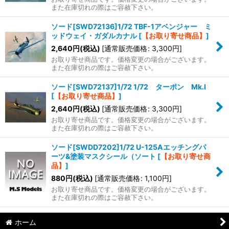
また在庫切れの際はご容赦下さい。
ソード[SWD72136]1/72 TBF-1アベンジャー ミ
ッドウェイ・ガダルカナル
[
【お取り寄せ商品】
]
2,640
円
(税込)
[
通常販売価格
:
3,300
円
]
お取り寄せ商品です。価格変更の場合がございます。
また在庫切れの際はご容赦下さい。
ソード[SWD72137]1/72 1/72 ターポン Mk.I
[
【お取り寄せ商品】
]
2,640
円
(税込)
[
通常販売価格
:
3,300
円
]
お取り寄せ商品です。価格変更の場合がございます。
また在庫切れの際はご容赦下さい。
ソード[SWDD7202]1/72 U-125Aエッチングパ
ーツ&塗装マスクシール（ソート
[
【お取り寄せ商
品】
]
880
円
(税込)
[
通常販売価格
:
1,100
円
]
お取り寄せ商品です。価格変更の場合がございます。
また在庫切れの際はご容赦下さい。
ホーム