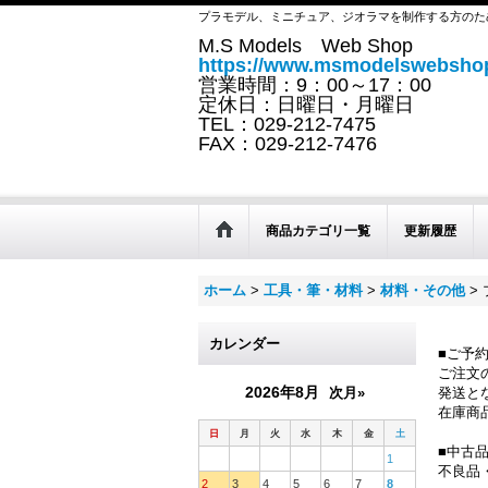
プラモデル、ミニチュア、ジオラマを制作する方のた
M.S Models Web Shop
https://www.msmodelswebshop
営業時間：9：00～17：00
定休日：日曜日・月曜日
TEL：029-212-7475
FAX：029-212-7476
商品カテゴリ一覧
更新履歴
ホーム
>
工具・筆・材料
>
材料・その他
>
カレンダー
■ご予
ご注文
2026年8月
次月»
発送と
在庫商
日
月
火
水
木
金
土
■中古
1
不良品
2
3
4
5
6
7
8