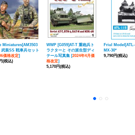
e Miniatures[AM3503
WWP [G059]AT-T 重砲兵ト
Friul Model[ATL-
/35 武装SS 戦車兵セット
ラクターと その派生型ディ
MX-30*
606価格改定
]
テール写真集
[
2024年4月価
9,790円
(税込)
0円
(税込)
格改定
]
5,170円
(税込)