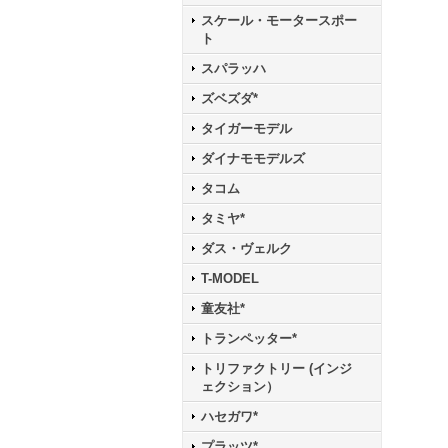
スケール・モータースポー
ト
スパラッハ
ズベズダ*
タイガーモデル
ダイナモモデルズ
タコム
タミヤ*
ダス・ヴェルク
T-MODEL
童友社*
トランペッター*
トリファクトリー (インジ
ェクション）
ハセガワ*
プラッツ*