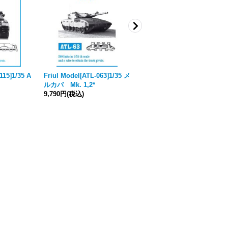
115]1/35 A
Friul Model[ATL-063]1/35 メ
Desert Eagle[No.32]IDF メ
ルカバ Mk. 1,2*
ルカバMk2D Part.3
[
2024年4
9,790円
(税込)
月価格改定
]
7,370円
(税込)