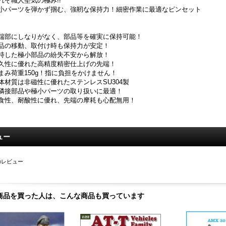
れぞ職人堅気の極み!!
小パーツを弾かず掴む、強靭な保持力！細密作業に最適なピンセット
端部にしなりがなく、部品等を確実に保持可能！
品の移動、取付け時も保持力が安定！
持した極小部品の紛失不安から解放！
久性に優れた高精度精密仕上げの先端！
まみ荷重150g！指に負担をかけません！
体材質は非磁性に優れたステンレスSU304製
隣接部品や極小パーツの取り扱いに最適！
食性、耐酸性に優れ、先端の摩耗も心配無用！
ュー
のレビュー
商品を買った人は、こんな商品も買っています