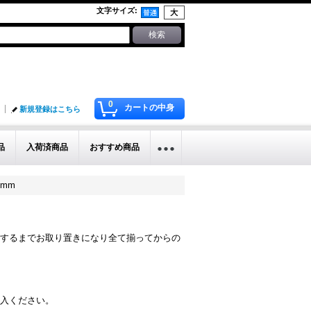
文字サイズ
:
0
カートの中身
新規登録はこちら
品
入荷済商品
おすすめ商品
3mm
するまでお取り置きになり全て揃ってからの
入ください。