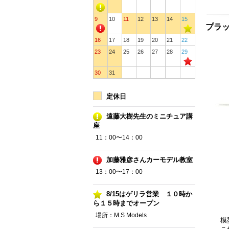
9
10
11
12
13
14
15
プラッ
16
17
18
19
20
21
22
23
24
25
26
27
28
29
30
31
定休日
遠藤大樹先生のミニチュア講
座
11：00〜14：00
加藤雅彦さんカーモデル教室
13：00〜17：00
8/15はゲリラ営業 １０時か
ら１５時までオープン
場所：M.S Models
模