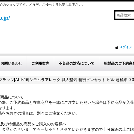
めのショップです。どうぞ、ごゆっくりお楽しみ下さい｡
.jp/
ログイン
お問い合わせ
ご利用案内
不良品の対応について
新製品のご予約商
プラッツ[AL-K16]シモムラアレック 職人堅気 精密ピンセット ビル 超極細 0.
約商品について
の際、ご予約商品と在庫商品を一緒にご注文いただいた場合は予約商品が入荷
なります。
品をお急ぎの場合は、別々にご注文ください。
品及び特価品の商品をご購入のお客様へ
・欠品がございましても一切不可とさせていただきますので十分確認の上ご購