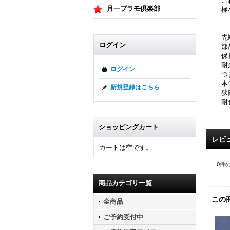
こ
月一プラモ倶楽部
極
先
ログイン
部
保
耐
ログイン
つ
本
新規登録はこちら
狭
耐
ショッピングカート
レビ
カートは空です。
0
件
商品カテゴリ一覧
この
全商品
ご予約受付中