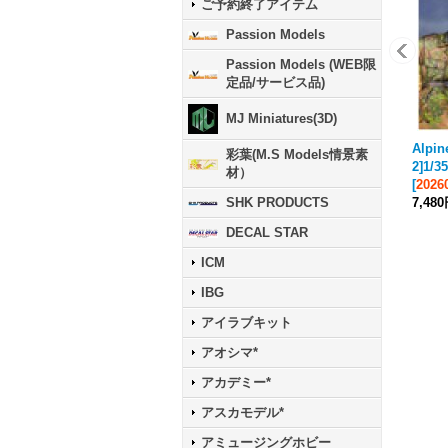
ご予約終了アイテム
Passion Models
Passion Models (WEB限
定品/サービス品)
MJ Miniatures(3D)
Alpin
彩葉(M.S Models情景素
2]1
材）
[
202
7,48
SHK PRODUCTS
DECAL STAR
ICM
IBG
アイラブキット
アオシマ*
アカデミー*
アスカモデル*
アミュージングホビー