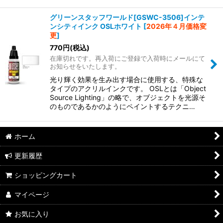
グリーンスタッフワールド[GSWC-3506]インテ
ンシティインク OSLホワイト
[
2026年４月価格変
更
]
770
円
(税込)
在庫切れです。再入荷にご登録で入荷時にメールにて
お知らせをいたします。
光り輝く効果を生み出す場合に使用する、特殊な
タイプのアクリルインクです。 OSLとは「Object
Source Lighting」の略で、オブジェクトを光源そ
のものであるかのようにペイントするテクニ…
ホーム
更新履歴
ショッピングカート
マイページ
お気に入り