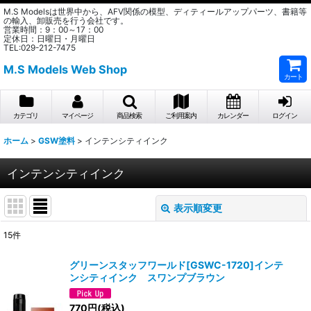
M.S Modelsは世界中から、AFV関係の模型、ディティールアップパーツ、書籍等
の輸入、卸販売を行う会社です。
営業時間：9：00～17：00
定休日：日曜日・月曜日
TEL:029-212-7475
M.S Models Web Shop
カート
カテゴリ
マイページ
商品検索
ご利用案内
カレンダー
ログイン
ホーム
>
GSW塗料
>
インテンシティインク
インテンシティインク
表示順変更
閉じる
15
件
表示数
:
グリーンスタッフワールド[GSWC-1720]インテ
ンシティインク スワンプブラウン
在庫あり
770
円
(税込)