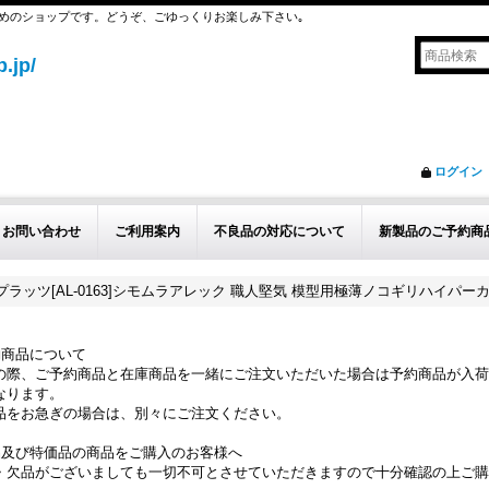
めのショップです。どうぞ、ごゆっくりお楽しみ下さい｡
.jp/
ログイン
お問い合わせ
ご利用案内
不良品の対応について
新製品のご予約商
プラッツ[AL-0163]シモムラアレック 職人堅気 模型用極薄ノコギリハイパーカッ
約商品について
の際、ご予約商品と在庫商品を一緒にご注文いただいた場合は予約商品が入荷
なります。
品をお急ぎの場合は、別々にご注文ください。
品及び特価品の商品をご購入のお客様へ
・欠品がございましても一切不可とさせていただきますので十分確認の上ご購