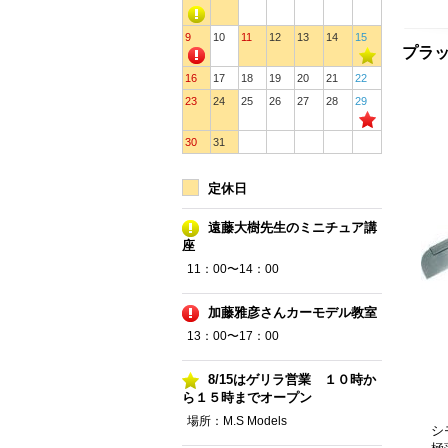
9
10
11
12
13
14
15
プラッ
16
17
18
19
20
21
22
23
24
25
26
27
28
29
30
31
定休日
遠藤大樹先生のミニチュア講
座
11：00〜14：00
加藤雅彦さんカーモデル教室
13：00〜17：00
8/15はゲリラ営業 １０時か
ら１５時までオープン
場所：M.S Models
シ