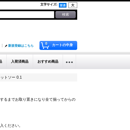
文字サイズ
:
0
カートの中身
新規登録はこちら
品
入荷済商品
おすすめ商品
トソー 0.1
するまでお取り置きになり全て揃ってからの
入ください。