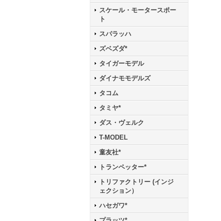
スケール・モータースポー
ト
スパラッハ
ズベズダ*
タイガーモデル
ダイナモモデルズ
タコム
タミヤ*
ダス・ヴェルク
T-MODEL
童友社*
トランペッター*
トリファクトリー (インジ
ェクション）
ハセガワ*
プラッツ*