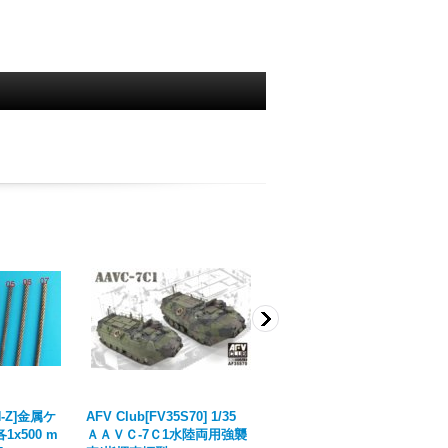
H-Z]金属ケ
AFV Club[FV35S70] 1/35
EUREKA XXL[LH-06]Φ1.35
x500 m
ＡＡＶＣ-7Ｃ1水陸両用強襲
mm金属ケーブルセット、50