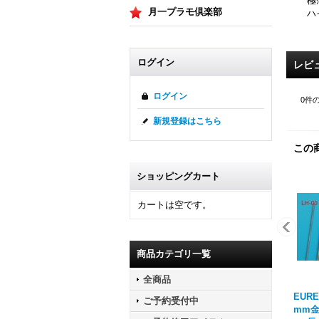
極
月一プラモ倶楽部
ハ
ログイン
レビ
ログイン
0
件
新規登録はこちら
この
ショッピングカート
カートは空です。
商品カテゴリ一覧
全商品
EURE
ご予約受付中
mm金