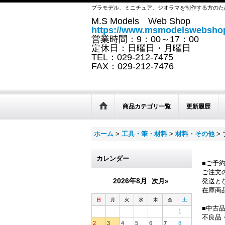
プラモデル、ミニチュア、ジオラマを制作する方のた
M.S Models Web Shop
https://www.msmodelswebshop
営業時間：9：00～17：00
定休日：日曜日・月曜日
TEL：029-212-7475
FAX：029-212-7476
商品カテゴリ一覧
更新履歴
ホーム
>
工具・筆・材料
>
材料・その他
>
カレンダー
■ご予
ご注文
2026年8月
次月»
発送と
在庫商
日
月
火
水
木
金
土
■中古
1
不良品
2
3
4
5
6
7
8