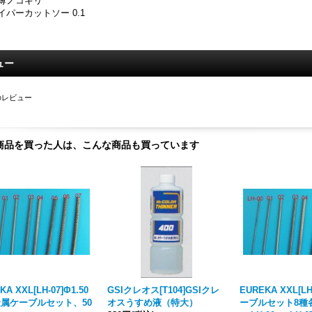
薄ノコギリ
イパーカットソー 0.1
ュー
のレビュー
商品を買った人は、こんな商品も買っています
KA XXL[LH-07]Φ1.50
GSIクレオス[T104]GSIクレ
EUREKA XXL[L
属ケーブルセット、50
オスうすめ液（特大）
ーブルセット8種各1