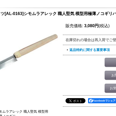
ツ[AL-0163]シモムラアレック 職人堅気 模型用極薄ノコギリハ
販売価格
:
3,080円
(税込)
在庫切れの場合は再入荷でご
返品特約に関する重要事項
お
お
Facebookでシェア
モムラアレック 職人堅気 模型用