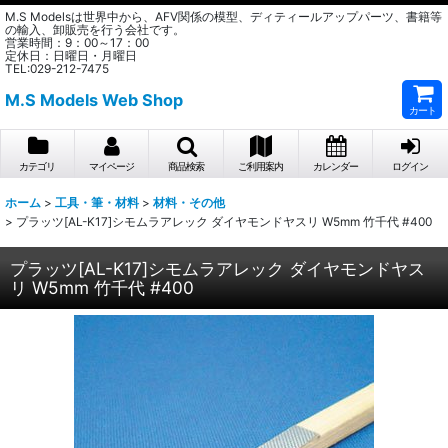
M.S Modelsは世界中から、AFV関係の模型、ディティールアップパーツ、書籍等
の輸入、卸販売を行う会社です。
営業時間：9：00～17：00
定休日：日曜日・月曜日
TEL:029-212-7475
M.S Models Web Shop
カート
カテゴリ
マイページ
商品検索
ご利用案内
カレンダー
ログイン
ホーム
>
工具・筆・材料
>
材料・その他
>
プラッツ[AL-K17]シモムラアレック ダイヤモンドヤスリ W5mm 竹千代 #400
プラッツ[AL-K17]シモムラアレック ダイヤモンドヤス
リ W5mm 竹千代 #400