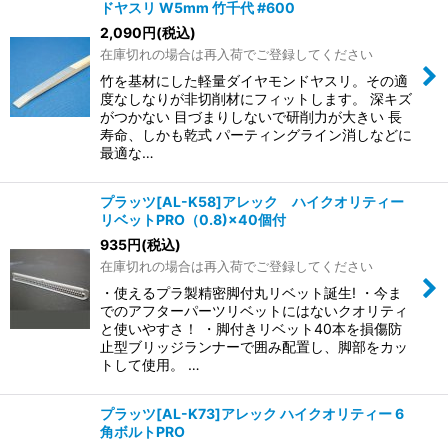
ドヤスリ W5mm 竹千代 #600
2,090
円
(税込)
在庫切れの場合は再入荷でご登録してください
竹を基材にした軽量ダイヤモンドヤスリ。その適
度なしなりが非切削材にフィットします。 深キズ
がつかない 目づまりしないで研削力が大きい 長
寿命、しかも乾式 パーティングライン消しなどに
最適な…
プラッツ[AL-K58]アレック ハイクオリティー
リベットPRO（0.8)×40個付
935
円
(税込)
在庫切れの場合は再入荷でご登録してください
・使えるプラ製精密脚付丸リベット誕生! ・今ま
でのアフターパーツリベットにはないクオリティ
と使いやすさ！ ・脚付きリベット40本を損傷防
止型ブリッジランナーで囲み配置し、脚部をカッ
トして使用。 …
プラッツ[AL-K73]アレック ハイクオリティー 6
角ボルトPRO