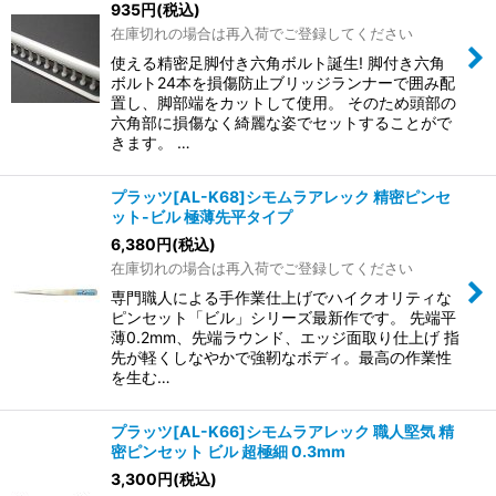
935
円
(税込)
在庫切れの場合は再入荷でご登録してください
使える精密足脚付き六角ボルト誕生! 脚付き六角
ボルト24本を損傷防止ブリッジランナーで囲み配
置し、脚部端をカットして使用。 そのため頭部の
六角部に損傷なく綺麗な姿でセットすることがで
きます。 …
プラッツ[AL-K68]シモムラアレック 精密ピンセ
ット-ビル 極薄先平タイプ
6,380
円
(税込)
在庫切れの場合は再入荷でご登録してください
専門職人による手作業仕上げでハイクオリティな
ピンセット「ビル」シリーズ最新作です。 先端平
薄0.2mm、先端ラウンド、エッジ面取り仕上げ 指
先が軽くしなやかで強靭なボディ。最高の作業性
を生む…
プラッツ[AL-K66]シモムラアレック 職人堅気 精
密ピンセット ビル 超極細 0.3mm
3,300
円
(税込)