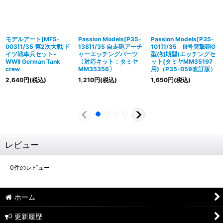
モデルアート[MFS-
Passion Models[P35-
Passion Models[P35-
003]1/35 第2次大戦 ド
138]1/35 自走砲アーチ
101]1/35 III号突撃砲G
イツ戦車兵セット-
ャーエッチングパーツ
型(初期型)エッチングセ
WWII German Tank
〔対応キット：タミヤ
ット(タミヤMM35197
crew
MM35356〕
用)（P35-059改訂版）
2,640
円
(税込)
1,210
円
(税込)
1,650
円
(税込)
レビュー
0
件のレビュー
ホーム
更新履歴