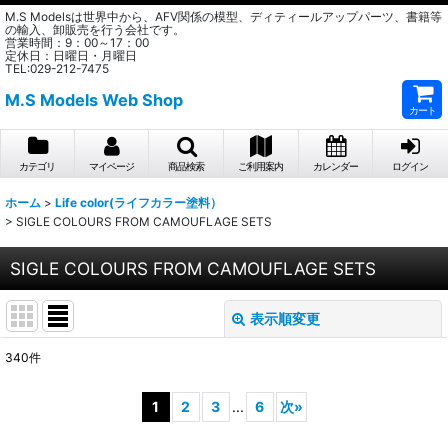
M.S Modelsは世界中から、AFV関係の模型、ディティールアップパーツ、書籍等
の輸入、卸販売を行う会社です。
営業時間：9：00～17：00
定休日：日曜日・月曜日
TEL:029-212-7475
M.S Models Web Shop
カート
カテゴリ
マイページ
商品検索
ご利用案内
カレンダー
ログイン
ホーム
>
Life color(ライフカラー塗料）
>
SIGLE COLOURS FROM CAMOUFLAGE SETS
SIGLE COLOURS FROM CAMOUFLAGE SETS
表示順変更
閉じる
340
件
表示数
:
1
2
3
...
6
次
»
在庫あり