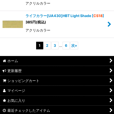
アクリルカラー
ライフカラー[UA430]HBT Light Shade
[
CS18
]
385
円
(税込)
アクリルカラー
1
2
3
...
6
次
»
ホーム
更新履歴
ショッピングカート
マイページ
お気に入り
最近チェックしたアイテム