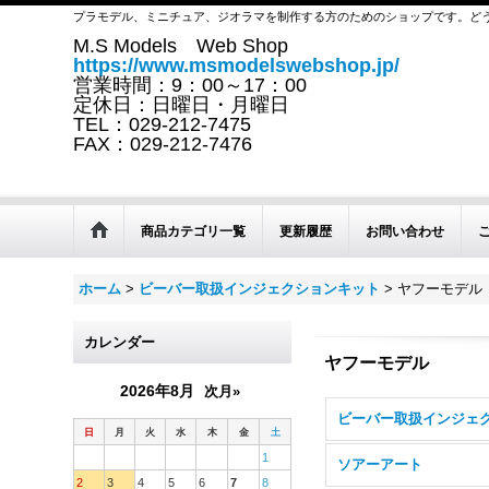
プラモデル、ミニチュア、ジオラマを制作する方のためのショップです。ど
M.S Models Web Shop
https://www.msmodelswebshop.jp/
営業時間：9：00～17：00
定休日：日曜日・月曜日
TEL：029-212-7475
FAX：029-212-7476
商品カテゴリ一覧
更新履歴
お問い合わせ
ホーム
>
ビーバー取扱インジェクションキット
>
ヤフーモデル
カレンダー
ヤフーモデル
2026年8月
次月»
日
月
火
水
木
金
土
1
ソアーアート
2
3
4
5
6
7
8