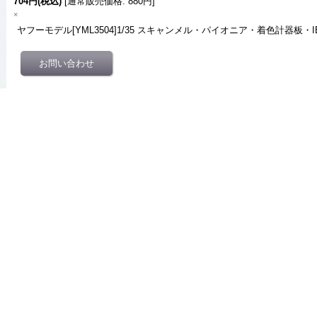
704円
(税込)
[
通常販売価格
:
880円
]
×
ヤフーモデル[YML3504]1/35 スキャンメル・パイオニア・着色計器板・I