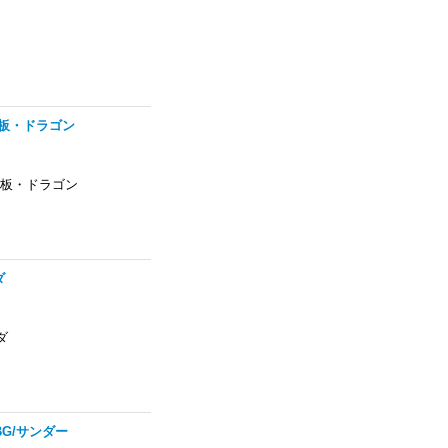
計器板・ドラゴン
計器板・ドラゴン
ダ
ダ
BG/サンダー