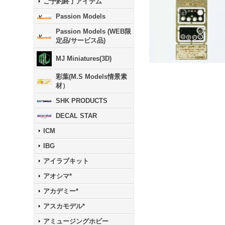
ご予約終了アイテム
Passion Models
Passion Models (WEB限
定品/サービス品)
MJ Miniatures(3D)
彩葉(M.S Models情景素
材）
SHK PRODUCTS
DECAL STAR
ICM
IBG
アイラブキット
アオシマ*
アカデミー*
アスカモデル*
アミュージングホビー