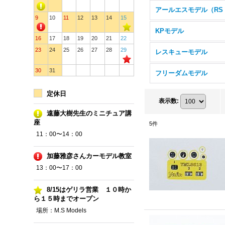
9
10
11
12
13
14
15
KPモデル
16
17
18
19
20
21
22
23
24
25
26
27
28
29
レスキューモデル
30
31
フリーダムモデル
定休日
表示数
:
遠藤大樹先生のミニチュア講
座
5
件
11：00〜14：00
加藤雅彦さんカーモデル教室
13：00〜17：00
8/15はゲリラ営業 １０時か
ら１５時までオープン
場所：M.S Models