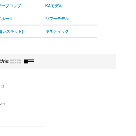
アープロップ
KAモデル
イホーク
ヤフーモデル
it(レスキット)
キネティック
示方法
:
ンコ
ンコ