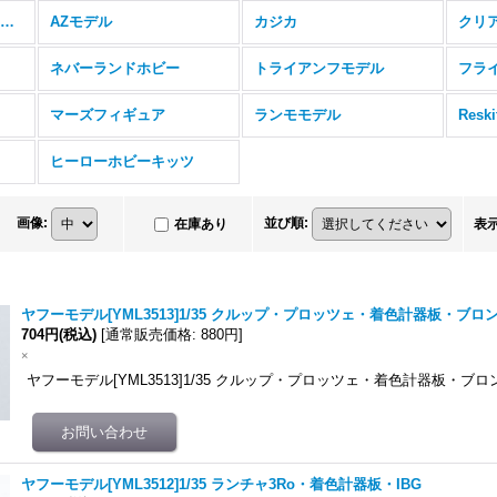
アールエスモデル（RS MODELS）
AZモデル
カジカ
クリ
ネバーランドホビー
トライアンフモデル
フラ
マーズフィギュア
ランモモデル
Resk
ヒーローホビーキッツ
画像
:
並び順
:
在庫あり
表
ヤフーモデル[YML3513]1/35 クルップ・プロッツェ・着色計器板・ブロ
704円
(税込)
[
通常販売価格
:
880円
]
×
ヤフーモデル[YML3513]1/35 クルップ・プロッツェ・着色計器板・ブロ
ヤフーモデル[YML3512]1/35 ランチャ3Ro・着色計器板・IBG