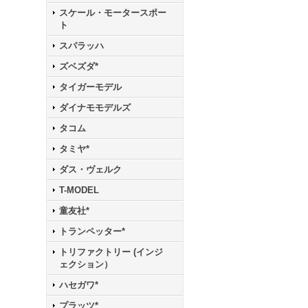
スケール・モータースポー
ト
スパラッハ
ズベズダ*
タイガーモデル
ダイナモモデルズ
タコム
タミヤ*
ダス・ヴェルク
T-MODEL
童友社*
トランペッター*
トリファクトリー (インジ
ェクション）
ハセガワ*
プラッツ*