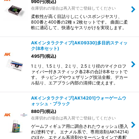
990
円
(税込)
在庫切れの場合は再入荷でご登録してください
柔軟性が高く目詰りしにくいスポンジヤスリ、
800番と400番の2種ｘ2枚セットです。 曲面に柔
軟に適応して、快適なヤスリがけを実現します。
AKインタラクティブ[AK09330]多目的スティッ
ク(8本セット)
495
円
(税込)
1ミリ、1.5ミリ、2ミリ、2.5ミリ径のマイクロフ
ァイバー付きスティック各2本の合計8本セットで
す。 チッピングやウェザリング技法全般、デカー
ル貼り、エアブラシ内部の清掃に使えます。
AKインタラクティブ[AK14201]ウォーゲームウ
ォッシュ・ブラック
880
円
(税込)
在庫切れの場合は再入荷でご登録してください
ゲームフィギュア用に調合されたウォッシュ(墨入
れ)塗料です。 エナメル系で、専用溶剤(AK14214)
のほか、エナメル系溶剤やターペンタインで希釈