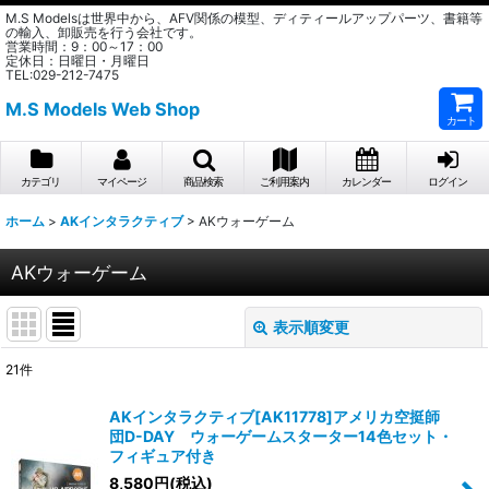
M.S Modelsは世界中から、AFV関係の模型、ディティールアップパーツ、書籍等
の輸入、卸販売を行う会社です。
営業時間：9：00～17：00
定休日：日曜日・月曜日
TEL:029-212-7475
M.S Models Web Shop
カート
カテゴリ
マイページ
商品検索
ご利用案内
カレンダー
ログイン
ホーム
>
AKインタラクティブ
>
AKウォーゲーム
AKウォーゲーム
表示順変更
閉じる
21
件
表示数
:
AKインタラクティブ[AK11778]アメリカ空挺師
団D-DAY ウォーゲームスターター14色セット・
在庫あり
フィギュア付き
8,580
円
(税込)