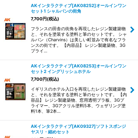
AKインタラクティブ[AK08252]オールインワン
セット1 シャルバンの街角
7,700
円
(税込)
フランスの田舎の街角を再現したレジン製建築物
と、それを塗装する塗料と筆のセットです。 シャ
ルバン（Charvins）は美しい町並みで有名なフラ
ンスの街です。 【内容品】 レジン製建築物、3G
プライ…
AKインタラクティブ[AK08253]オールインワン
セット2 イングリッシュホテル
7,700
円
(税込)
イギリスのホテル入口を再現したレジン製建築物
と、それを塗装する塗料と筆のセットです。 【内
容品】 レジン製建築物、窓用透明プラ板、3Gプ
ライマー、3Gアクリル塗料5本、ウェザリング塗
料1本、筆2本…
AKインタラクティブ[AK09327]ソフトスポンジ
ヤスリ・細めセット