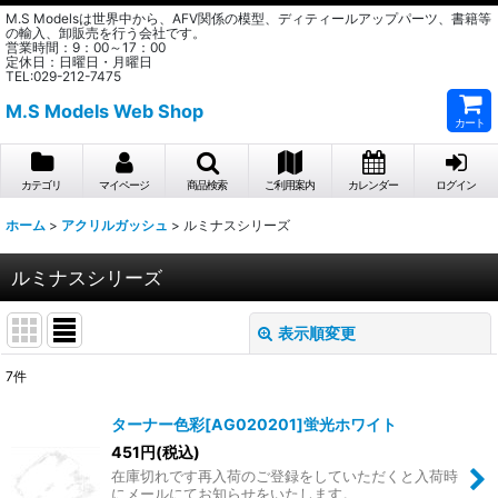
M.S Modelsは世界中から、AFV関係の模型、ディティールアップパーツ、書籍等
の輸入、卸販売を行う会社です。
営業時間：9：00～17：00
定休日：日曜日・月曜日
TEL:029-212-7475
M.S Models Web Shop
カート
カテゴリ
マイページ
商品検索
ご利用案内
カレンダー
ログイン
ホーム
>
アクリルガッシュ
>
ルミナスシリーズ
ルミナスシリーズ
表示順変更
閉じる
7
件
表示数
:
ターナー色彩[AG020201]蛍光ホワイト
在庫あり
451
円
(税込)
在庫切れです再入荷のご登録をしていただくと入荷時
にメールにてお知らせをいたします。