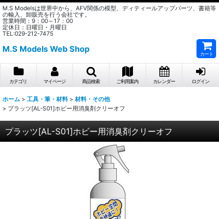
M.S Modelsは世界中から、AFV関係の模型、ディティールアップパーツ、書籍等
の輸入、卸販売を行う会社です。
営業時間：9：00～17：00
定休日：日曜日・月曜日
TEL:029-212-7475
M.S Models Web Shop
カート
カテゴリ
マイページ
商品検索
ご利用案内
カレンダー
ログイン
ホーム
>
工具・筆・材料
>
材料・その他
>
プラッツ[AL-S01]ホビー用消臭剤クリーオフ
プラッツ[AL-S01]ホビー用消臭剤クリーオフ