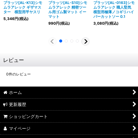
プラッツ[AL-K13]シモ
プラッツ[AL-S10]シモ
プラッツ[AL-0163]シモ
ムラアレック ギザマス
ムラアレック 精密ツー
ムラアレック 職人堅気
ター 模型用平ヤスリ
ル用ゴム製マット イー
模型用極薄ノコギリハイ
マット
パーカットソー 0.1
5,346
円
(税込)
990
円
(税込)
3,080
円
(税込)
レビュー
0
件のレビュー
ホーム
更新履歴
ショッピングカート
マイページ