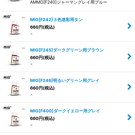
並び順
:
AMMO[F240]ジャーマングレイ用ブルー
絞り込む
MIG[F242]３色迷彩用タン
660
円
(税込)
×
MIG[F245]ダークグリーン用ブラウン
660
円
(税込)
×
MIG[F246]明るいグリーン用グレイ
660
円
(税込)
×
MIG[F400]ダークイエロー用グレイ
660
円
(税込)
×