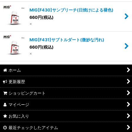
MIG[F430]サンブリーチ(日焼けによる褪色)
660
円
(税込)
×
MIG[F431]サブトルダート(微妙な汚れ)
660
円
(税込)
×
ホーム
更新履歴
ショッピングカート
マイページ
お気に入り
最近チェックしたアイテム