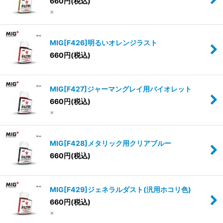
660
円
(税込)
×
MIG[F426]明るいオレンジラスト
660
円
(税込)
MIG[F427]ジャーマングレイ用バイオレット
660
円
(税込)
×
MIG[F428]メタリック用クリアブルー
660
円
(税込)
MIG[F429]ジェネラルダスト(汎用ホコリ色)
660
円
(税込)
×