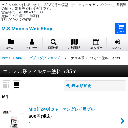
M.S Modelsは世界中から、AFV関係の模型、ディティールアップパーツ、書籍等
の輸入、卸販売を行う会社です。
営業時間：9：00～17：00
定休日：日曜日・月曜日
TEL:029-212-7475
M.S Models Web Shop
カート
カテゴリ
マイページ
商品検索
ご利用案内
カレンダー
ログイン
ホーム
>
MIG（ミグプロダクションズ）
>
エナメル系フィルター塗料（35ml）
エナメル系フィルター塗料（35ml）
表示順変更
閉じる
16
件
表示数
:
MIG[F240]ジャーマングレイ用ブルー
在庫あり
660
円
(税込)
×