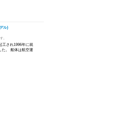
モデル)
ます。
起工され1996年に就
した。 船体は航空運