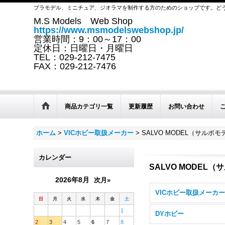
プラモデル、ミニチュア、ジオラマを制作する方のためのショップです。ど
M.S Models Web Shop
https://www.msmodelswebshop.jp/
営業時間：9：00～17：00
定休日：日曜日・月曜日
TEL：029-212-7475
FAX：029-212-7476
商品カテゴリ一覧
更新履歴
お問い合わせ
ホーム
>
VICホビー取扱メーカー
>
SALVO MODEL（サルボ
カレンダー
SALVO MODEL
2026年8月
次月»
日
月
火
水
木
金
土
1
DYホビー
2
3
4
5
6
7
8