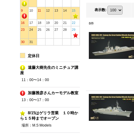
表示数
:
9
10
11
12
13
14
15
16
17
18
19
20
21
22
8
件
23
24
25
26
27
28
29
30
31
定休日
遠藤大樹先生のミニチュア講
座
11：00〜14：00
加藤雅彦さんカーモデル教室
13：00〜17：00
8/15はゲリラ営業 １０時か
ら１５時までオープン
場所：M.S Models