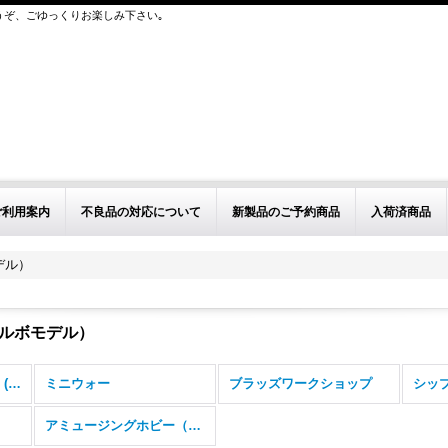
うぞ、ごゆっくりお楽しみ下さい｡
ご利用案内
不良品の対応について
新製品のご予約商品
入荷済商品
モデル）
（サルボモデル）
VICホビー取扱メーカー (全商品)
ミニウォー
ブラッズワークショップ
シッ
アミュージングホビー（V）