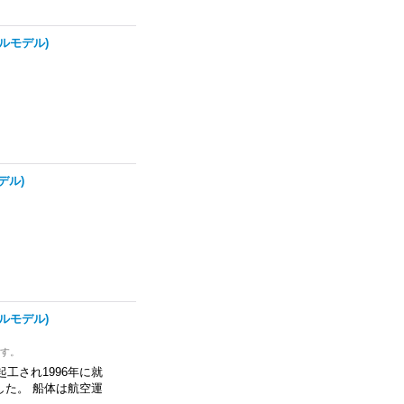
ハルモデル)
デル)
ハルモデル)
ます。
起工され1996年に就
した。 船体は航空運