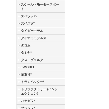
スケール・モータースポー
ト
スパラッハ
ズベズダ*
タイガーモデル
ダイナモモデルズ
タコム
タミヤ*
ダス・ヴェルク
T-MODEL
童友社*
トランペッター*
トリファクトリー (インジ
ェクション）
ハセガワ*
プラッツ*