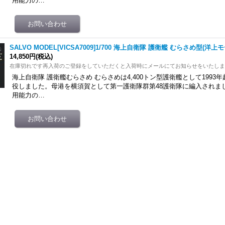
用能力の…
SALVO MODEL[VICSA7009]1/700 海上自衛隊 護衛艦 むらさめ型(洋上
14,850円
(税込)
在庫切れです再入荷のご登録をしていただくと入荷時にメールにてお知らせをいたし
海上自衛隊 護衛艦むらさめ むらさめは4,400トン型護衛艦として1993年
役しました。母港を横須賀として第一護衛隊群第48護衛隊に編入されま
用能力の…