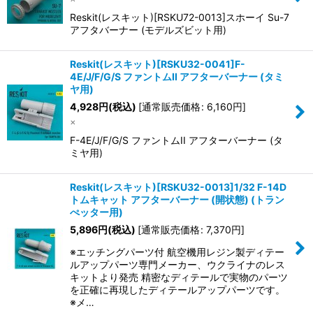
並び順
:
Reskit(レスキット)[RSKU72-0013]スホーイ Su-7
アフタバーナー (モデルズビット用)
絞り込む
Reskit(レスキット)[RSKU32-0041]F-
4E/J/F/G/S ファントムII アフターバーナー (タミ
ヤ用)
4,928
円
(税込)
[
通常販売価格
:
6,160
円
]
×
F-4E/J/F/G/S ファントムII アフターバーナー (タ
ミヤ用)
Reskit(レスキット)[RSKU32-0013]1/32 F-14D
トムキャット アフターバーナー (開状態) (トラン
ぺッター用)
5,896
円
(税込)
[
通常販売価格
:
7,370
円
]
※エッチングパーツ付 航空機用レジン製ディテー
ルアップパーツ専門メーカー、ウクライナのレス
キットより発売 精密なディテールで実物のパーツ
を正確に再現したディテールアップパーツです。
※メ…