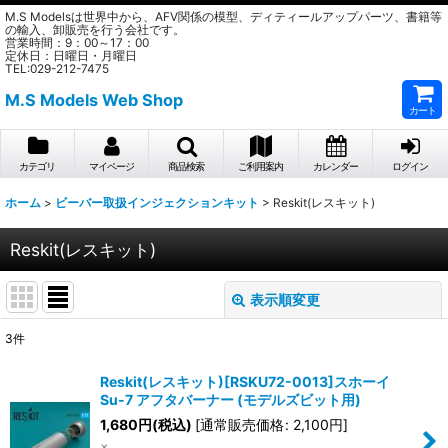
M.S Modelsは世界中から、AFV関係の模型、ディティールアップパーツ、書籍等
の輸入、卸販売を行う会社です。
営業時間：9：00～17：00
定休日：日曜日・月曜日
TEL:029-212-7475
M.S Models Web Shop
カート
カテゴリ
マイページ
商品検索
ご利用案内
カレンダー
ログイン
ホーム
>
ビーバー取扱インジェクションキット
>
Reskit(レスキット)
Reskit(レスキット)
表示順変更
閉じる
3
件
表示数
:
Reskit(レスキット)[RSKU72-0013]スホーイ
Su-7 アフタバーナー (モデルズビット用)
在庫あり
1,680
円
(税込)
[
通常販売価格
:
2,100
円
]
×