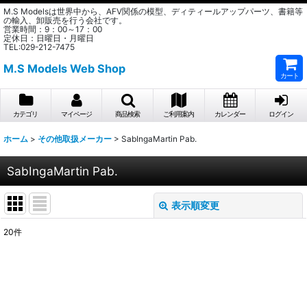
M.S Modelsは世界中から、AFV関係の模型、ディティールアップパーツ、書籍等
の輸入、卸販売を行う会社です。
営業時間：9：00～17：00
定休日：日曜日・月曜日
TEL:029-212-7475
M.S Models Web Shop
カート
カテゴリ
マイページ
商品検索
ご利用案内
カレンダー
ログイン
ホーム
>
その他取扱メーカー
>
SabIngaMartin Pab.
SabIngaMartin Pab.
表示順変更
閉じる
20
件
表示数
:
在庫あり