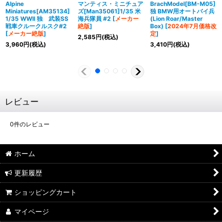
Alpine
マンティス・ミニチュア
BrachModel[BM-M05]
Miniatures[AM35134]
ズ[Man35061]1/35 米
独 BMW用オートバイ兵
1/35 WWII 独 武装SS
海兵隊員 #2
[
メーカー
(Lion Roar/Master
戦車クルークルスク#2
絶版
]
Box)
[
2024年7月価格改
[
メーカー絶版
]
定
]
2,585
円
(税込)
3,960
円
(税込)
3,410
円
(税込)
レビュー
0
件のレビュー
ホーム
更新履歴
ショッピングカート
マイページ