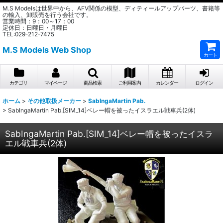
M.S Modelsは世界中から、AFV関係の模型、ディティールアップパーツ、書籍等
の輸入、卸販売を行う会社です。
営業時間：9：00～17：00
定休日：日曜日・月曜日
TEL:029-212-7475
M.S Models Web Shop
カート
カテゴリ
マイページ
商品検索
ご利用案内
カレンダー
ログイン
ホーム
>
その他取扱メーカー
>
SabIngaMartin Pab.
>
SabIngaMartin Pab.[SIM_14]ベレー帽を被ったイスラエル戦車兵(2体)
SabIngaMartin Pab.[SIM_14]ベレー帽を被ったイスラ
エル戦車兵(2体)