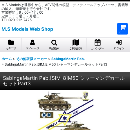
M.S Modelsは世界中から、AFV関係の模型、ディティールアップパーツ、書籍等
の輸入、卸販売を行う会社です。
営業時間：9：00～17：00
定休日：日曜日・月曜日
TEL:029-212-7475
M.S Models Web Shop
カート
カテゴリ
マイページ
商品検索
ご利用案内
カレンダー
ログイン
ホーム
>
その他取扱メーカー
>
SabIngaMartin Pab.
>
SabIngaMartin Pab.[SIM_8]M50 シャーマンデカールセットPart3
SabIngaMartin Pab.[SIM_8]M50 シャーマンデカール
セットPart3