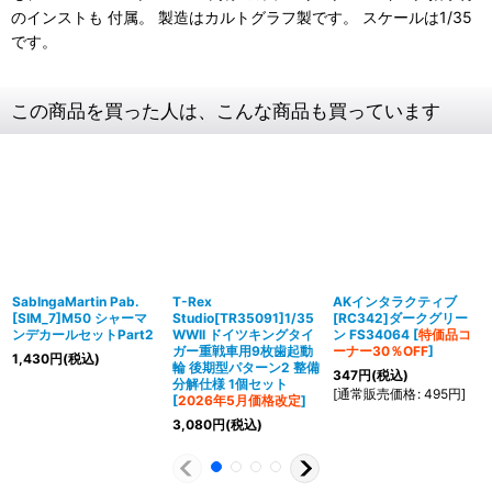
のインストも 付属。 製造はカルトグラフ製です。 スケールは1/35
です。
この商品を買った人は、こんな商品も買っています
SabIngaMartin Pab.
T-Rex
AKインタラクティブ
[SIM_7]M50 シャーマ
Studio[TR35091]1/35
[RC342]ダークグリー
ンデカールセットPart2
WWII ドイツキングタイ
ン FS34064
[
特価品コ
ガー重戦車用9枚歯起動
ーナー30％OFF
]
1,430
円
(税込)
輪 後期型パターン2 整備
347
円
(税込)
分解仕様 1個セット
[
通常販売価格
:
495
円
]
[
2026年5月価格改定
]
3,080
円
(税込)