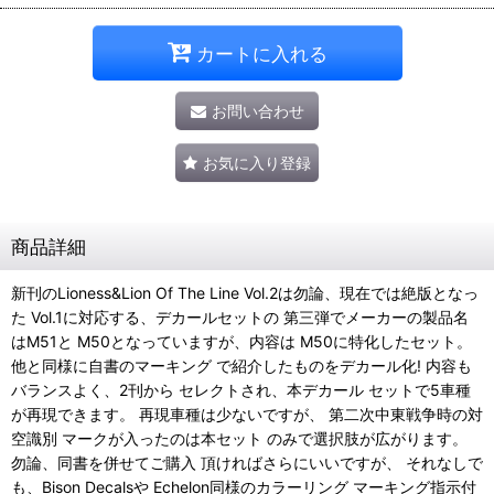
カートに入れる
お問い合わせ
お気に入り登録
商品詳細
新刊のLioness&Lion Of The Line Vol.2は勿論、現在では絶版となっ
た Vol.1に対応する、デカールセットの 第三弾でメーカーの製品名
はM51と M50となっていますが、内容は M50に特化したセット。
他と同様に自書のマーキング で紹介したものをデカール化! 内容も
バランスよく、2刊から セレクトされ、本デカール セットで5車種
が再現できます。 再現車種は少ないですが、 第二次中東戦争時の対
空識別 マークが入ったのは本セット のみで選択肢が広がります。
勿論、同書を併せてご購入 頂ければさらにいいですが、 それなしで
も、Bison Decalsや Echelon同様のカラーリング マーキング指示付