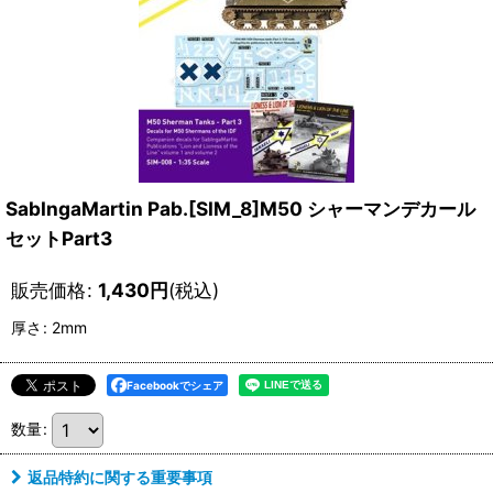
SabIngaMartin Pab.[SIM_8]M50 シャーマンデカール
セットPart3
販売価格
:
1,430
円
(税込)
厚さ
:
2mm
Facebookでシェア
数量
:
返品特約に関する重要事項