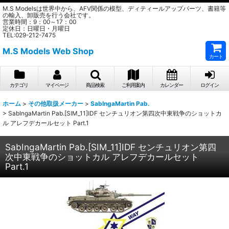
M.S Modelsは世界中から、AFV関係の模型、ディティールアップパーツ、書籍等
の輸入、卸販売を行う会社です。
営業時間：9：00～17：00
定休日：日曜日・月曜日
TEL:029-212-7475
M.S Models Web Shop
カート
カテゴリ
マイページ
商品検索
ご利用案内
カレンダー
ログイン
ホーム
>
その他取扱メーカー
>
SabIngaMartin Pab.
>
SabIngaMartin Pab.[SIM_11]IDF センチュリオン第四次中東戦争のショットカ
ル アレフデカールセット Part.1
SabIngaMartin Pab.[SIM_11]IDF センチュリオン第四
次中東戦争のショットカル アレフデカールセット
Part.1