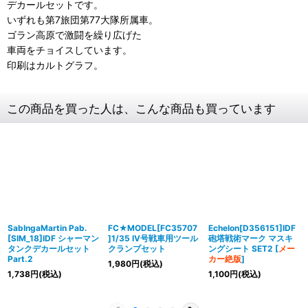
デカールセットです。
いずれも第7旅団第77大隊所属車。
ゴラン高原で激闘を繰り広げた
車両をチョイスしています。
印刷はカルトグラフ。
この商品を買った人は、こんな商品も買っています
SabIngaMartin Pab.
FC★MODEL[FC35707
Echelon[D356151]IDF
[SIM_18]IDF シャーマン
]1/35 IV号戦車用ツール
砲塔戦術マーク マスキ
タンクデカールセット
クランプセット
ングシート SET2
[
メー
Part.2
カー絶版
]
1,980
円
(税込)
1,738
円
(税込)
1,100
円
(税込)