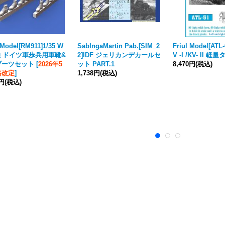
Model[RM911]1/35 W
SabIngaMartin Pab.[SIM_2
Friul Model[ATL-
 独 ドイツ軍歩兵用軍靴&
2]IDF ジェリカンデカールセ
V -I /KV- II 軽
ブーツセット
[
2026年5
ット PART.1
8,470円
(税込)
格改定
]
1,738円
(税込)
0円
(税込)