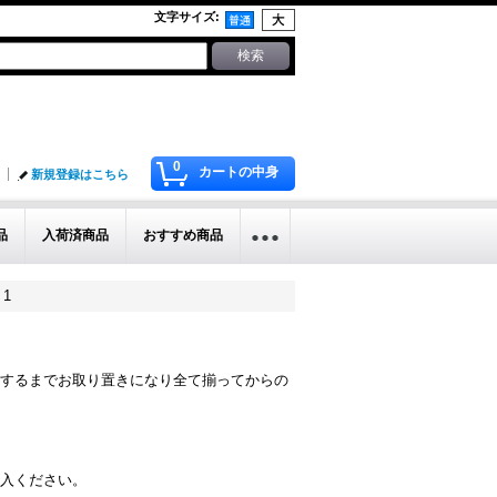
文字サイズ
:
0
カートの中身
新規登録はこちら
品
入荷済商品
おすすめ商品
 1
するまでお取り置きになり全て揃ってからの
入ください。