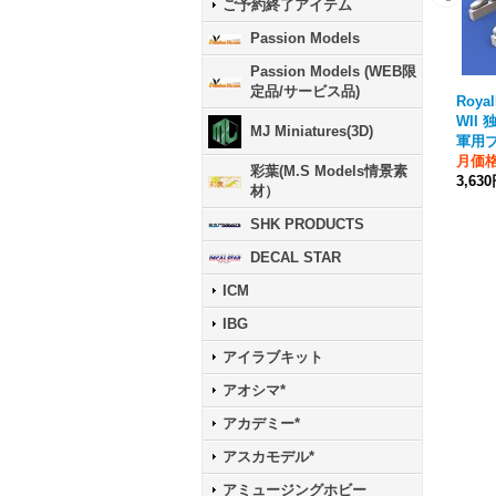
ご予約終了アイテム
Passion Models
Passion Models (WEB限
定品/サービス品)
Royal
WII
MJ Miniatures(3D)
軍用
月価
彩葉(M.S Models情景素
3,63
材）
SHK PRODUCTS
DECAL STAR
ICM
IBG
アイラブキット
アオシマ*
アカデミー*
アスカモデル*
アミュージングホビー