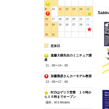
9
10
11
12
13
14
15
SabI
16
17
18
19
20
21
22
23
24
25
26
27
28
29
30
31
定休日
遠藤大樹先生のミニチュア講
座
11：00〜14：00
加藤雅彦さんカーモデル教室
13：00〜17：00
8/15はゲリラ営業 １０時か
ら１５時までオープン
場所：M.S Models