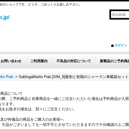
めのショップです。どうぞ、ごゆっくりお楽しみ下さい｡
.jp/
ログイン
お問い合わせ
ご利用案内
不良品の対応について
新製品のご予約商
tin Pab.
>
SabIngaMartin Pab.[SIM_9]最初と初期のシャーマン車載箱セット
約商品について
の際、ご予約商品と在庫商品を一緒にご注文いただいた場合は予約商品が入荷
なります。
品をお急ぎの場合は、別々にご注文ください。
品及び特価品の商品をご購入のお客様へ
・欠品がございましても一切不可とさせていただきますので十分確認の上ご購