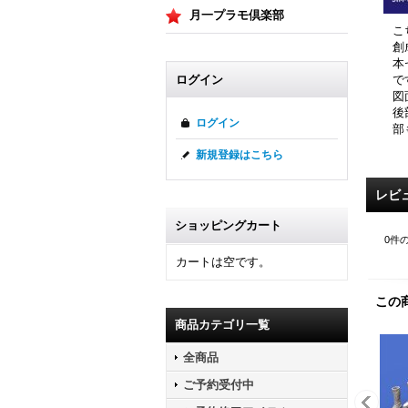
月一プラモ倶楽部
こ
創
本
で
ログイン
図
後
ログイン
部
新規登録はこちら
レビ
ショッピングカート
0
件
カートは空です。
この
商品カテゴリ一覧
全商品
ご予約受付中