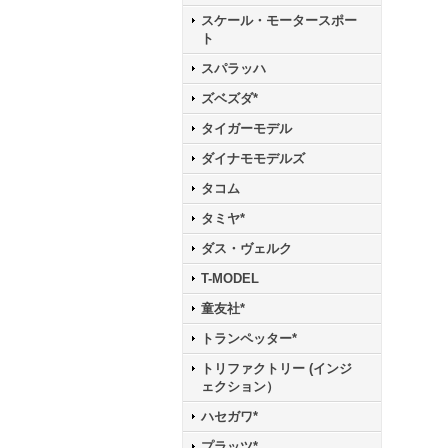
スケール・モータースポー
ト
スパラッハ
ズベズダ*
タイガーモデル
ダイナモモデルズ
タコム
タミヤ*
ダス・ヴェルク
T-MODEL
童友社*
トランペッター*
トリファクトリー (インジ
ェクション）
ハセガワ*
プラッツ*