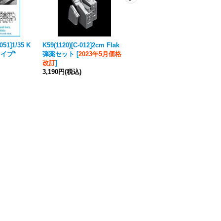
051]1/35 K
K59(1120)[C-012]2cm Flak
Friul Model[ATL-039]1/35 M
量タイプ*
弾薬セット
[
2023年5月価格
24 チャーフィー*
[
2026年６
改訂
]
月価格改定
]
3,190円
(税込)
7,700円
(税込)