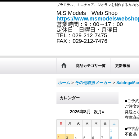
プラモデル、ミニチュア、ジオラマを制作する方のた
M.S Models Web Shop
https://www.msmodelswebshop
営業時間：9：00～17：00
定休日：日曜日・月曜日
TEL：029-212-7475
FAX：029-212-7476
商品カテゴリ一覧
更新履歴
ホーム
>
その他取扱メーカー
>
SabIngaMar
カレンダー
■ご予
ご注文
2026年8月
次月»
発送と
在庫商
日
月
火
水
木
金
土
■中古
1
不良品
2
3
4
5
6
7
8