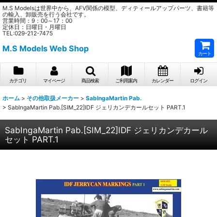
M.S Modelsは世界中から、AFV関係の模型、ディティールアップパーツ、書籍等
の輸入、卸販売を行う会社です。
営業時間：9：00～17：00
定休日：日曜日・月曜日
TEL:029-212-7475
M.S Models Web Shop
カート
カテゴリ
マイページ
商品検索
ご利用案内
カレンダー
ログイン
ホーム
>
その他取扱メーカー
>
SabIngaMartin Pab.
>
SabIngaMartin Pab.[SIM_22]IDF ジェリカンデカールセット PART.1
SabIngaMartin Pab.[SIM_22]IDF ジェリカンデカール
セット PART.1