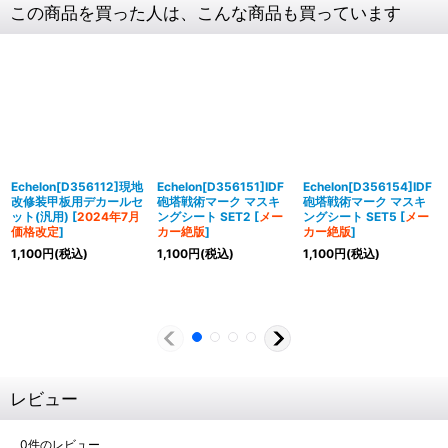
この商品を買った人は、こんな商品も買っています
Echelon[D356112]現地
Echelon[D356151]IDF
Echelon[D356154]IDF
改修装甲板用デカールセ
砲塔戦術マーク マスキ
砲塔戦術マーク マスキ
ット(汎用)
[
2024年7月
ングシート SET2
[
メー
ングシート SET5
[
メー
価格改定
]
カー絶版
]
カー絶版
]
1,100
円
(税込)
1,100
円
(税込)
1,100
円
(税込)
レビュー
0
件のレビュー