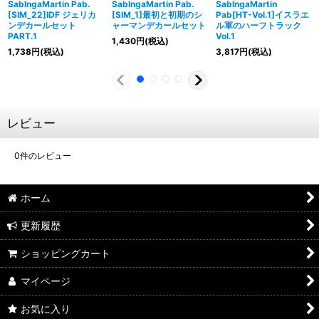
SabIngaMartin Pab.
SabIngaMartin Pab.
SabIngaMartin
[SIM_22]IDF ジェリカ
[SIM_1]最初と初期のシ
Pab[HT-Vol.1]イスラエ
ンデカールセット
ャーマンデカールセット
ル軍のハーフトラック
PART.1
Vol.1
1,430
円
(税込)
1,738
円
(税込)
3,817
円
(税込)
レビュー
0
件のレビュー
ホーム
更新履歴
ショッピングカート
マイページ
お気に入り