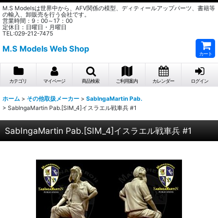
M.S Modelsは世界中から、AFV関係の模型、ディティールアップパーツ、書籍等
の輸入、卸販売を行う会社です。
営業時間：9：00～17：00
定休日：日曜日・月曜日
TEL:029-212-7475
M.S Models Web Shop
カート
カテゴリ
マイページ
商品検索
ご利用案内
カレンダー
ログイン
ホーム
>
その他取扱メーカー
>
SabIngaMartin Pab.
>
SabIngaMartin Pab.[SIM_4]イスラエル戦車兵 #1
SabIngaMartin Pab.[SIM_4]イスラエル戦車兵 #1