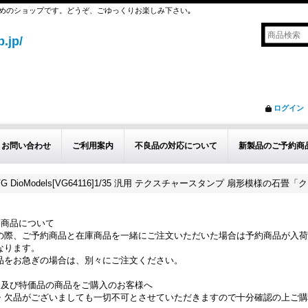
めのショップです。どうぞ、ごゆっくりお楽しみ下さい｡
.jp/
ログイン
お問い合わせ
ご利用案内
不良品の対応について
新製品のご予約商
VG DioModels[VG64116]1/35 汎用 テクスチャースタンプ 扇形模様の石
約商品について
の際、ご予約商品と在庫商品を一緒にご注文いただいた場合は予約商品が入荷
なります。
品をお急ぎの場合は、別々にご注文ください。
品及び特価品の商品をご購入のお客様へ
・欠品がございましても一切不可とさせていただきますので十分確認の上ご購