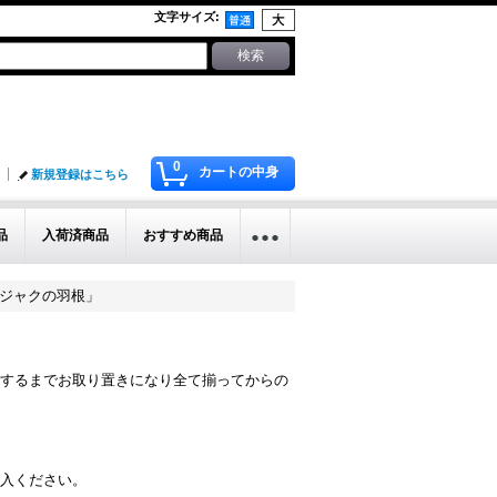
文字サイズ
:
0
カートの中身
新規登録はこちら
品
入荷済商品
おすすめ商品
畳「クジャクの羽根」
するまでお取り置きになり全て揃ってからの
入ください。