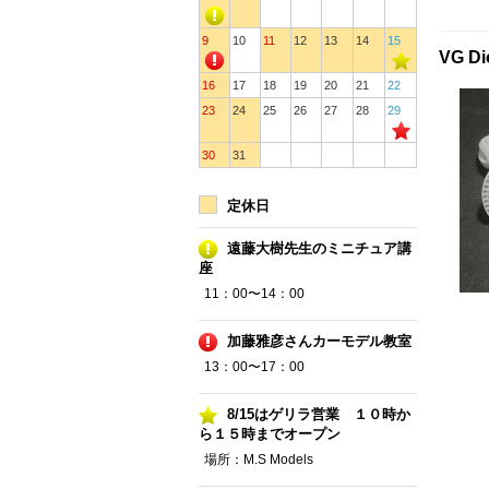
9
10
11
12
13
14
15
VG 
16
17
18
19
20
21
22
23
24
25
26
27
28
29
30
31
定休日
遠藤大樹先生のミニチュア講
座
11：00〜14：00
加藤雅彦さんカーモデル教室
13：00〜17：00
8/15はゲリラ営業 １０時か
ら１５時までオープン
場所：M.S Models