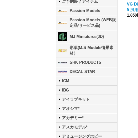
ご予約終了アイテム
VG Di
5 汎
Passion Models
1,65
Passion Models (WEB限
定品/サービス品)
MJ Miniatures(3D)
彩葉(M.S Models情景素
材）
SHK PRODUCTS
DECAL STAR
ICM
IBG
アイラブキット
アオシマ*
アカデミー*
アスカモデル*
アミュージングホビー