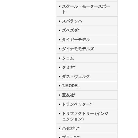
スケール・モータースポー
ト
スパラッハ
ズベズダ*
タイガーモデル
ダイナモモデルズ
タコム
タミヤ*
ダス・ヴェルク
T-MODEL
童友社*
トランペッター*
トリファクトリー (インジ
ェクション）
ハセガワ*
プラッツ*