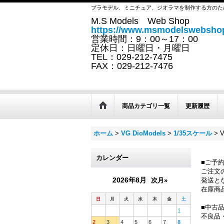
プラモデル、ミニチュア、ジオラマを制作する方のた
M.S Models Web Shop
https://www.msmodelswebshop
営業時間：9：00～17：00
定休日：日曜日・月曜日
TEL：029-212-7475
FAX：029-212-7476
商品カテゴリ一覧
更新履歴
ホーム
>
VG DioModels
>
1/35スケール
>
カレンダー
■ご予
ご注文
2026年8月
次月»
発送と
在庫商
日
月
火
水
木
金
土
■中古
1
不良品
2
3
4
5
6
7
8