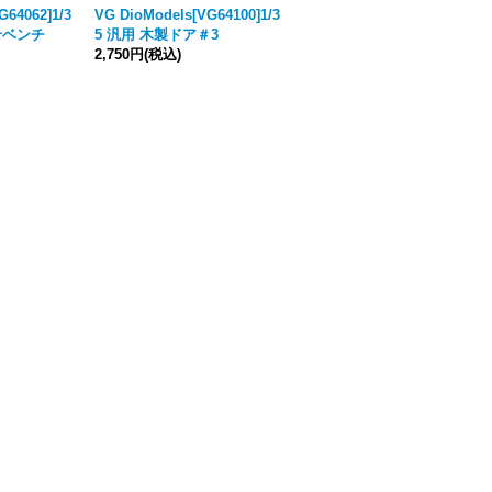
G64062]1/3
VG DioModels[VG64100]1/3
VG DioModels[VG64010]1/3
せベンチ
5 汎用 木製ドア＃3
5 汎用 ベルリン市街の道標
2,750円
(税込)
3,300円
(税込)