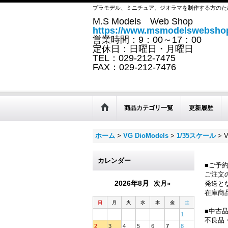
プラモデル、ミニチュア、ジオラマを制作する方のた
M.S Models Web Shop
https://www.msmodelswebshop
営業時間：9：00～17：00
定休日：日曜日・月曜日
TEL：029-212-7475
FAX：029-212-7476
商品カテゴリ一覧
更新履歴
ホーム
>
VG DioModels
>
1/35スケール
>
カレンダー
■ご予
ご注文
2026年8月
次月»
発送と
在庫商
日
月
火
水
木
金
土
■中古
1
不良品
2
3
4
5
6
7
8