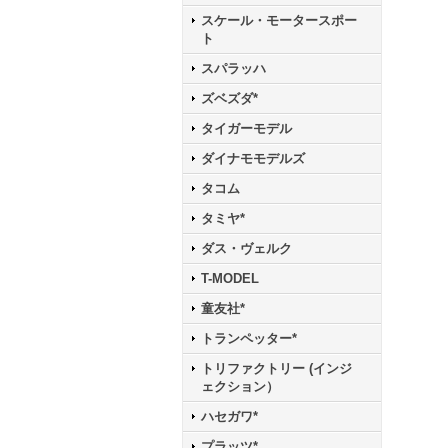
スケール・モータースポー
ト
スパラッハ
ズベズダ*
タイガーモデル
ダイナモモデルズ
タコム
タミヤ*
ダス・ヴェルク
T-MODEL
童友社*
トランペッター*
トリファクトリー (インジ
ェクション）
ハセガワ*
プラッツ*