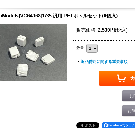
ioModels[VG64068]1/35 汎用 PETボトルセット(6個入)
販売価格
:
2,530円
(税込)
数量
:
返品特約に関する重要事項
お
お
Facebookでシェア