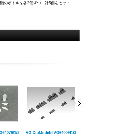
種類のボトルを各2個ずつ、計6個をセット
G64079]1/3
VG DioModels[VG64009]1/3
VG DioModels[VG64046]1/3