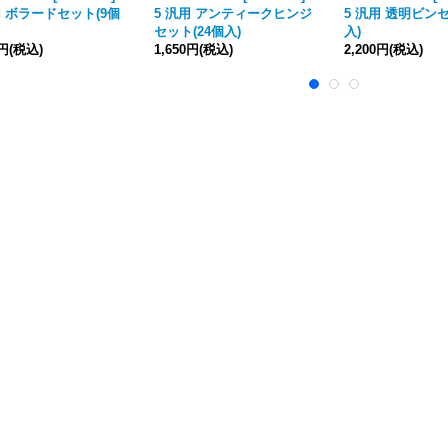
用 ボラードセット(9個
5 汎用 アンティークヒンジ
5 汎用 透明ビンセ
セット(24個入)
入)
0円
(税込)
1,650円
(税込)
2,200円
(税込)