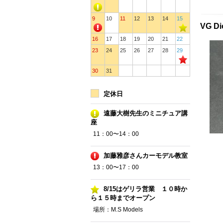
9
10
11
12
13
14
15
VG D
16
17
18
19
20
21
22
23
24
25
26
27
28
29
30
31
定休日
遠藤大樹先生のミニチュア講
座
11：00〜14：00
加藤雅彦さんカーモデル教室
13：00〜17：00
8/15はゲリラ営業 １０時か
ら１５時までオープン
場所：M.S Models