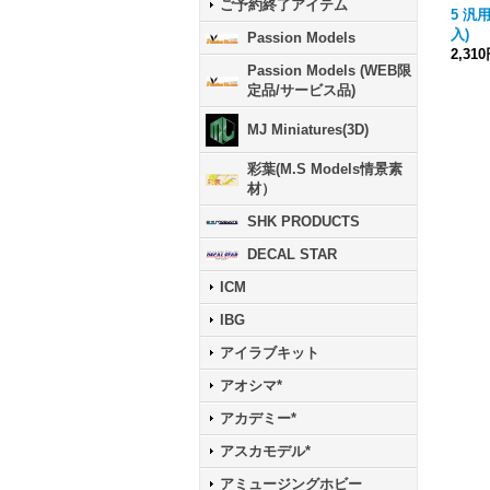
ご予約終了アイテム
5 汎
入)
Passion Models
2,31
Passion Models (WEB限
定品/サービス品)
MJ Miniatures(3D)
彩葉(M.S Models情景素
材）
SHK PRODUCTS
DECAL STAR
ICM
IBG
アイラブキット
アオシマ*
アカデミー*
アスカモデル*
アミュージングホビー