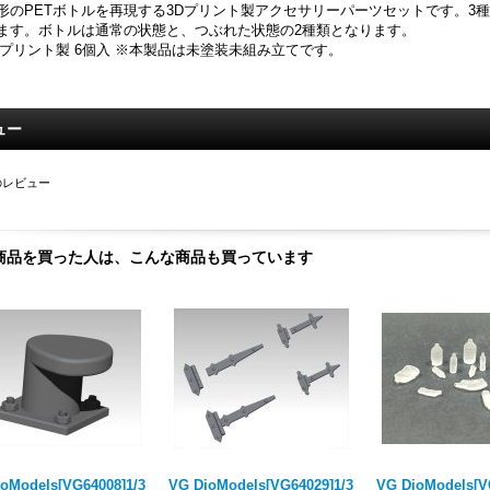
形のPETボトルを再現する3Dプリント製アクセサリーパーツセットです。3
ます。ボトルは通常の状態と、つぶれた状態の2種類となります。
Dプリント製 6個入 ※本製品は未塗装未組み立てです。
ュー
のレビュー
商品を買った人は、こんな商品も買っています
oModels[VG64008]1/3
VG DioModels[VG64029]1/3
VG DioModels[V