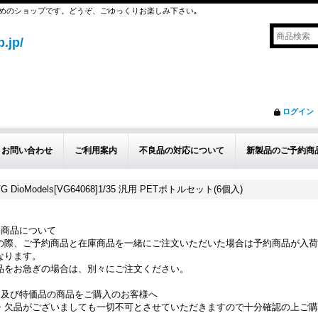
めのショップです。どうぞ、ごゆっくりお楽しみ下さい｡
.jp/
ログイン
お問い合わせ
ご利用案内
不良品の対応について
新製品のご予約商
VG DioModels[VG64068]1/35 汎用 PETボトルセット(6個入)
約商品について
の際、ご予約商品と在庫商品を一緒にご注文いただいた場合は予約商品が入荷
なります。
品をお急ぎの場合は、別々にご注文ください。
品及び特価品の商品をご購入のお客様へ
・欠品がございましても一切不可とさせていただきますので十分確認の上ご購