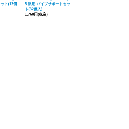
ット(13個
5 汎用 パイプサポートセッ
5 汎用 木製バケツセット(4個
ト(32個入)
入)
1,760円
(税込)
2,200円
(税込)