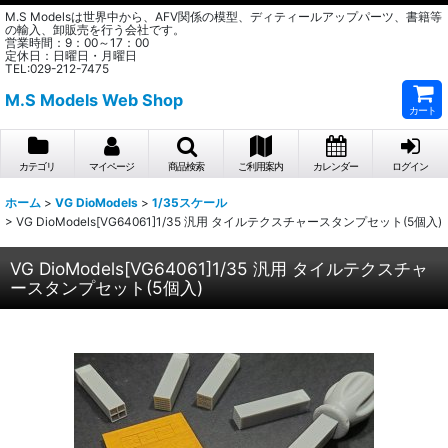
M.S Modelsは世界中から、AFV関係の模型、ディティールアップパーツ、書籍等
の輸入、卸販売を行う会社です。
営業時間：9：00～17：00
定休日：日曜日・月曜日
TEL:029-212-7475
M.S Models Web Shop
カート
カテゴリ
マイページ
商品検索
ご利用案内
カレンダー
ログイン
ホーム
>
VG DioModels
>
1/35スケール
>
VG DioModels[VG64061]1/35 汎用 タイルテクスチャースタンプセット(5個入)
VG DioModels[VG64061]1/35 汎用 タイルテクスチャ
ースタンプセット(5個入)