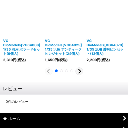
VG
VG
VG
DioModels[VG64008]
DioModels[VG64029]
DioModels[VG64079]
1/35 汎用 ボラードセッ
1/35 汎用 アンティーク
1/35 汎用 透明ビンセッ
ト(9個入)
ヒンジセット(24個入)
ト(13個入)
2,310
円
(税込)
1,650
円
(税込)
2,200
円
(税込)
レビュー
0
件のレビュー
ホーム