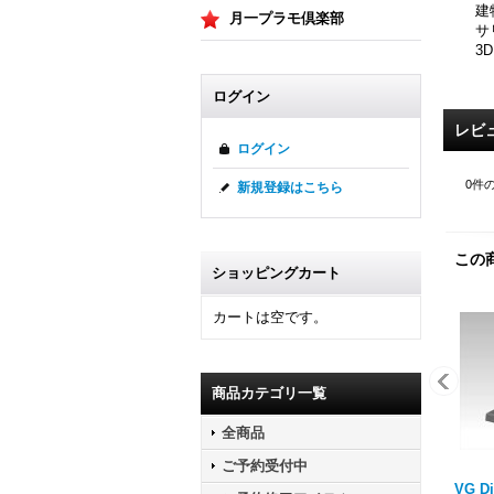
建
月一プラモ倶楽部
サ
3
ログイン
レビ
ログイン
0
件
新規登録はこちら
この
ショッピングカート
カートは空です。
商品カテゴリ一覧
全商品
ご予約受付中
VG Di