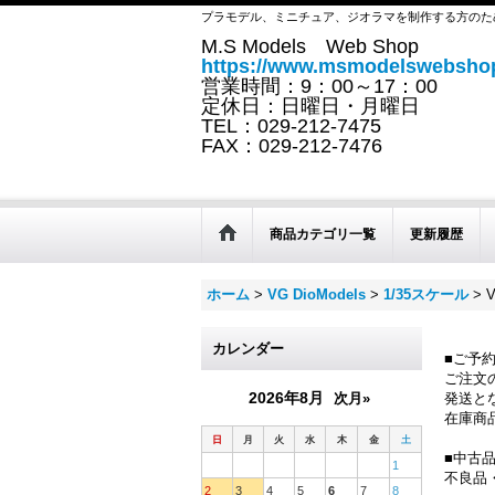
プラモデル、ミニチュア、ジオラマを制作する方のた
M.S Models Web Shop
https://www.msmodelswebshop
営業時間：9：00～17：00
定休日：日曜日・月曜日
TEL：029-212-7475
FAX：029-212-7476
商品カテゴリ一覧
更新履歴
ホーム
>
VG DioModels
>
1/35スケール
>
カレンダー
■ご予
ご注文
2026年8月
次月»
発送と
在庫商
日
月
火
水
木
金
土
■中古
1
不良品
2
3
4
5
6
7
8