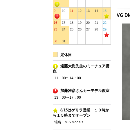
9
10
11
12
13
14
15
VG D
16
17
18
19
20
21
22
23
24
25
26
27
28
29
30
31
定休日
遠藤大樹先生のミニチュア講
座
11：00〜14：00
加藤雅彦さんカーモデル教室
13：00〜17：00
8/15はゲリラ営業 １０時か
ら１５時までオープン
場所：M.S Models