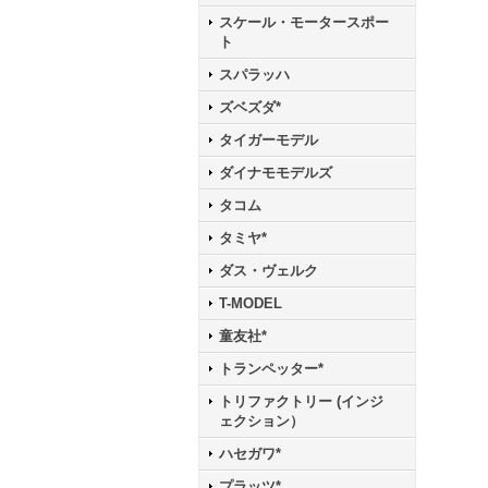
スケール・モータースポー
ト
スパラッハ
ズベズダ*
タイガーモデル
ダイナモモデルズ
タコム
タミヤ*
ダス・ヴェルク
T-MODEL
童友社*
トランペッター*
トリファクトリー (インジ
ェクション）
ハセガワ*
プラッツ*