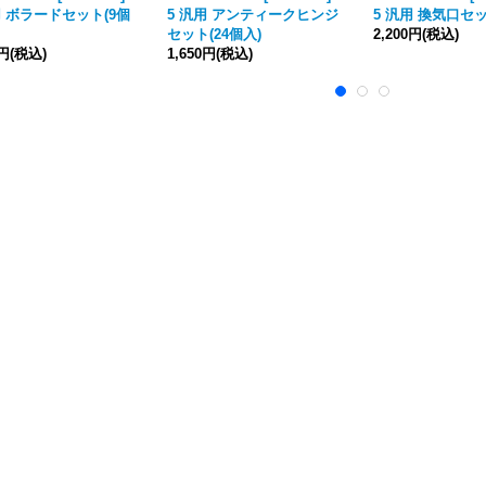
用 ボラードセット(9個
5 汎用 アンティークヒンジ
5 汎用 換気口セッ
セット(24個入)
2,200円
(税込)
0円
(税込)
1,650円
(税込)