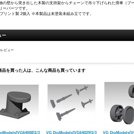
物の壁から突き出した木製の支持架からチェーンで吊り下げられた滑車（プー
リーパーツです。
Dプリント製 2個入 ※本製品は未塗装未組み立てです。
ュー
のレビュー
商品を買った人は、こんな商品も買っています
oModels[VG64008]1/3
VG DioModels[VG64029]1/3
VG DioModels[V