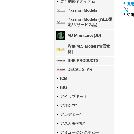
ご予約終了アイテム
5 汎
入)
Passion Models
2,31
Passion Models (WEB限
定品/サービス品)
MJ Miniatures(3D)
彩葉(M.S Models情景素
材）
SHK PRODUCTS
DECAL STAR
ICM
IBG
アイラブキット
アオシマ*
アカデミー*
アスカモデル*
アミュージングホビー