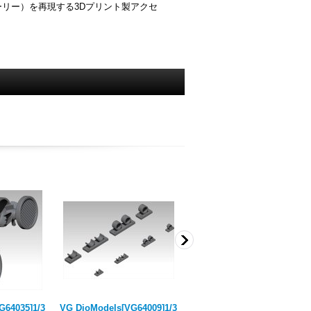
リー）を再現する3Dプリント製アクセ
G64035]1/3
VG DioModels[VG64009]1/3
VG DioModels[VG64068]1/3