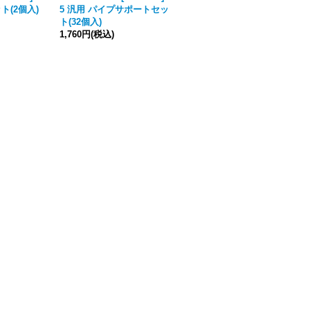
ト(2個入)
5 汎用 パイプサポートセッ
5 汎用 PETボトルセット(6個
ト(32個入)
入)
1,760円
(税込)
2,530円
(税込)