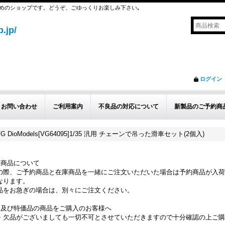
めのショップです。どうぞ、ごゆっくりお楽しみ下さい｡
.jp/
ログイン
お問い合わせ
ご利用案内
不良品の対応について
新製品のご予約商
VG DioModels[VG64095]1/35 汎用 チェーンで吊った滑車セット(2個入)
約商品について
の際、ご予約商品と在庫商品を一緒にご注文いただいた場合は予約商品が入荷
なります。
品をお急ぎの場合は、別々にご注文ください。
品及び特価品の商品をご購入のお客様へ
・欠品がございましても一切不可とさせていただきますので十分確認の上ご購