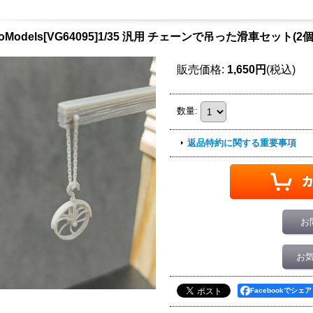
ioModels[VG64095]1/35 汎用 チェーンで吊った滑車セット(2
販売価格
:
1,650円
(税込)
数量
:
返品特約に関する重要事項
お
お
Facebookでシェア