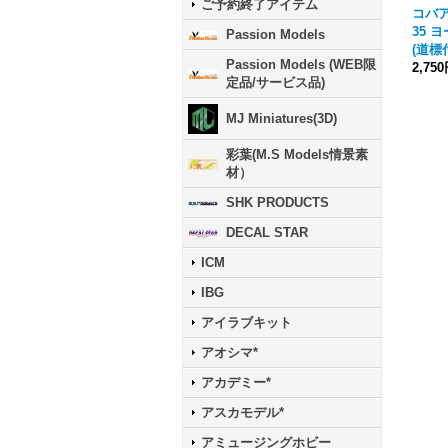
ご予約終了アイテム
コバア
35 
Passion Models
(道標
Passion Models (WEB限
2,75
定品/サービス品)
MJ Miniatures(3D)
彩葉(M.S Models情景素
材）
SHK PRODUCTS
DECAL STAR
ICM
IBG
アイラブキット
アオシマ*
アカデミー*
アスカモデル*
アミュージングホビー