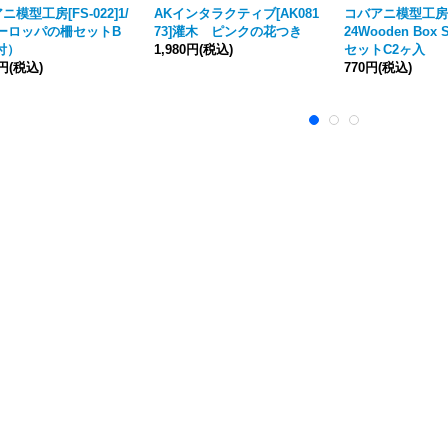
ニ模型工房[FS-022]1/
AKインタラクティブ[AK081
コバアニ模型工房[SS
ヨーロッパの柵セットB
73]灌木 ピンクの花つき
24Wooden Box
付）
1,980円
(税込)
セットC2ヶ入
0円
(税込)
770円
(税込)