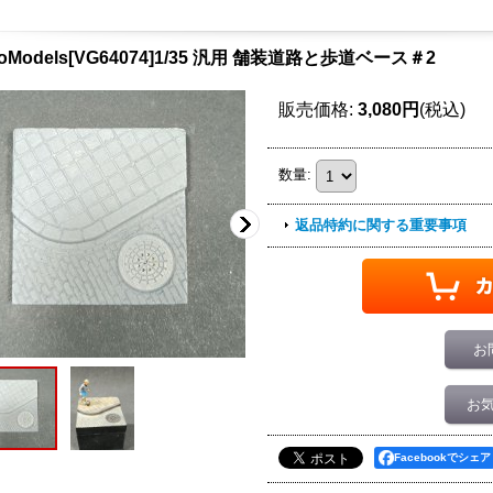
ioModels[VG64074]1/35 汎用 舗装道路と歩道ベース＃2
販売価格
:
3,080円
(税込)
数量
:
返品特約に関する重要事項
お
お
Facebookでシェア