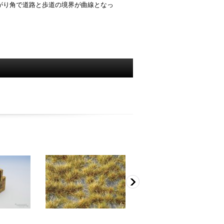
がり角で道路と歩道の境界が曲線となっ
。