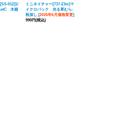
-012]1/
ミニネイチャー[737-23m]マ
D-Day miniature studio[DD
 SetC 木箱
イクロパック 光る草むら‐
35157]1/35 WWII 独 武装SS
秋深し
[
2026年6月価格変更
]
シュビムワーゲン搭乗者セッ
990円
(税込)
ト アルデンヌ1944
7,810円
(税込)