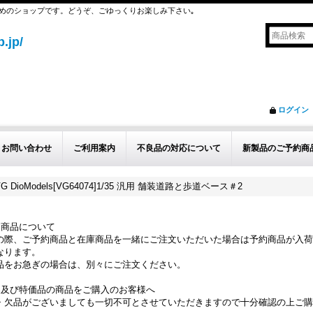
めのショップです。どうぞ、ごゆっくりお楽しみ下さい｡
.jp/
ログイン
お問い合わせ
ご利用案内
不良品の対応について
新製品のご予約商
VG DioModels[VG64074]1/35 汎用 舗装道路と歩道ベース＃2
約商品について
の際、ご予約商品と在庫商品を一緒にご注文いただいた場合は予約商品が入荷
なります。
品をお急ぎの場合は、別々にご注文ください。
品及び特価品の商品をご購入のお客様へ
・欠品がございましても一切不可とさせていただきますので十分確認の上ご購