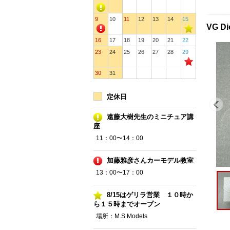
9
10
11
12
13
14
15
VG D
16
17
18
19
20
21
22
23
24
25
26
27
28
29
30
31
定休日
遠藤大樹先生のミニチュア講
座
11：00〜14：00
加藤雅彦さんカーモデル教室
13：00〜17：00
8/15はゲリラ営業 １０時か
ら１５時までオープン
場所：M.S Models