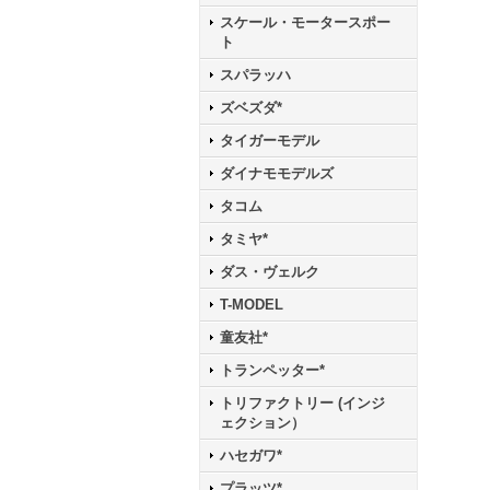
スケール・モータースポー
ト
スパラッハ
ズベズダ*
タイガーモデル
ダイナモモデルズ
タコム
タミヤ*
ダス・ヴェルク
T-MODEL
童友社*
トランペッター*
トリファクトリー (インジ
ェクション）
ハセガワ*
プラッツ*