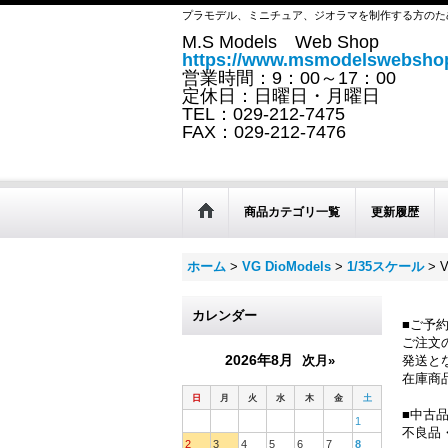
プラモデル、ミニチュア、ジオラマを制作する方のた
M.S Models Web Shop
https://www.msmodelswebshop
営業時間：9：00～17：00
定休日：日曜日・月曜日
TEL：029-212-7475
FAX：029-212-7476
商品カテゴリ一覧
更新履歴
ホーム
>
VG DioModels
>
1/35スケール
>
カレンダー
■ご予
ご注文
2026年8月
次月»
発送と
在庫商
日
月
火
水
木
金
土
■中古
1
不良品
2
3
4
5
6
7
8