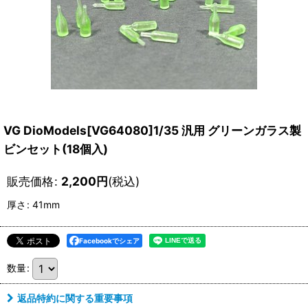
VG DioModels[VG64080]1/35 汎用 グリーンガラス製
ビンセット(18個入)
販売価格
:
2,200
円
(税込)
厚さ
:
41mm
Facebookでシェア
数量
:
返品特約に関する重要事項