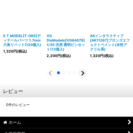
E.T.MODEL[T-065]デ
VG
AKインタラクティブ
ィテールパーツ 1.7mm
DioModels[VG64079]
[AK11267]ブロンズエフ
六角リベット(120個入)
1/35 汎用 透明ビンセッ
ェクトペイント(水性ア
ト(13個入)
クリル系)
1,320
円
(税込)
2,200
円
(税込)
1,320
円
(税込)
レビュー
0
件のレビュー
ホーム