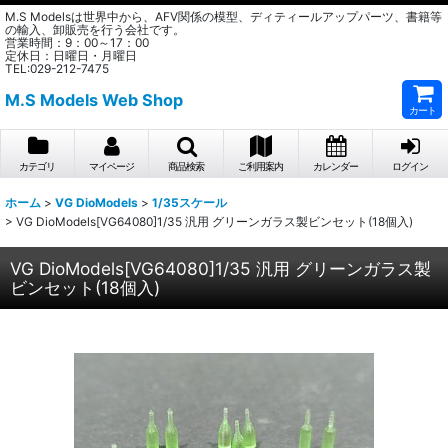
M.S Modelsは世界中から、AFV関係の模型、ディティールアップパーツ、書籍等
の輸入、卸販売を行う会社です。
営業時間：9：00～17：00
定休日：日曜日・月曜日
TEL:029-212-7475
M.S Models Web Shop
カート
カテゴリ
マイページ
商品検索
ご利用案内
カレンダー
ログイン
ホーム
>
VG DioModels
>
1/35スケール
>
VG DioModels[VG64080]1/35 汎用 グリーンガラス製ビンセット(18個入)
VG DioModels[VG64080]1/35 汎用 グリーンガラス製
ビンセット(18個入)