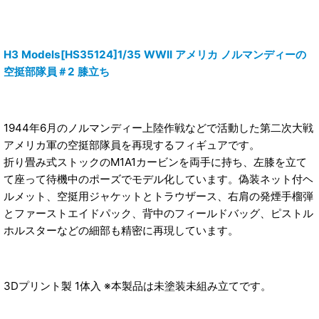
H3 Models[HS35124]1/35 WWII アメリカ ノルマンディーの
空挺部隊員＃2 膝立ち
1944年6月のノルマンディー上陸作戦などで活動した第二次大戦
アメリカ軍の空挺部隊員を再現するフィギュアです。
折り畳み式ストックのM1A1カービンを両手に持ち、左膝を立て
て座って待機中のポーズでモデル化しています。偽装ネット付ヘ
ルメット、空挺用ジャケットとトラウザース、右肩の発煙手榴弾
とファーストエイドパック、背中のフィールドバッグ、ピストル
ホルスターなどの細部も精密に再現しています。
3Dプリント製 1体入 ※本製品は未塗装未組み立てです。