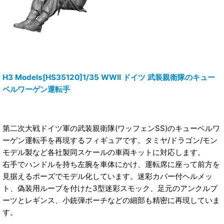
H3 Models[HS35120]1/35 WWII ドイツ 武装親衛隊のキュー
ベルワーゲン運転手
第二次大戦ドイツ軍の武装親衛隊(ワッフェンSS)のキューベルワ
ーゲン運転手を再現するフィギュアです。タミヤ/ドラゴン/モン
モデル製など各社製同スケールの車両キットに対応します。
右手でハンドルを持ち左腕を車体にかけ、運転席に座って前方を
見据えるポーズでモデル化しています。迷彩カバー付ヘルメッ
ト、偽装用ループを付けた3型迷彩スモック、足元のアンクルブ
ーツとレギンス、小銃弾ポーチなどの細部も精密に再現していま
す。