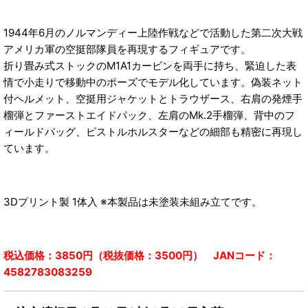
1944年6月のノルマンディー上陸作戦などで活動した第二次大戦
アメリカ軍の空挺部隊員を再現するフィギュアです。
折り畳み式ストックのM1A1カービンを両手に持ち、緊迫した表
情で小走りで移動中のポーズでモデル化しています。偽装ネット
付ヘルメット、空挺用ジャケットとトラウザース、右肩の発煙手
榴弾とファーストエイドパック、左肩のMk.2手榴弾、背中のフ
ィールドバッグ、ピストルホルスターなどの細部も精密に再現し
ています。
3Dプリント製 1体入 ※本製品は未塗装未組み立てです。
税込価格：3850円（税抜価格：3500円） JANコード：
4582783083259