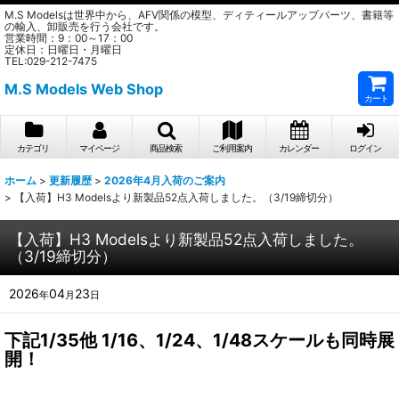
M.S Modelsは世界中から、AFV関係の模型、ディティールアップパーツ、書籍等
の輸入、卸販売を行う会社です。
営業時間：9：00～17：00
定休日：日曜日・月曜日
TEL:029-212-7475
M.S Models Web Shop
カート
カテゴリ
マイページ
商品検索
ご利用案内
カレンダー
ログイン
ホーム
>
更新履歴
>
2026年4月入荷のご案内
>
【入荷】H3 Modelsより新製品52点入荷しました。（3/19締切分）
【入荷】H3 Modelsより新製品52点入荷しました。
（3/19締切分）
2026
04
23
年
月
日
下記1/35他 1/16、1/24、1/48スケールも同時展
開！