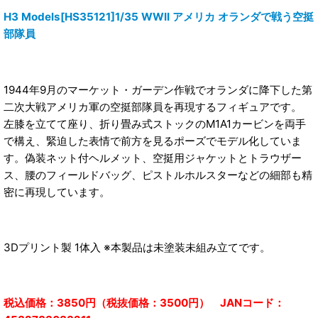
H3 Models[HS35121]1/35 WWII アメリカ オランダで戦う空挺
部隊員
1944年9月のマーケット・ガーデン作戦でオランダに降下した第
二次大戦アメリカ軍の空挺部隊員を再現するフィギュアです。
左膝を立てて座り、折り畳み式ストックのM1A1カービンを両手
で構え、緊迫した表情で前方を見るポーズでモデル化していま
す。偽装ネット付ヘルメット、空挺用ジャケットとトラウザー
ス、腰のフィールドバッグ、ピストルホルスターなどの細部も精
密に再現しています。
3Dプリント製 1体入 ※本製品は未塗装未組み立てです。
税込価格：3850円（税抜価格：3500円） JANコード：