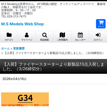
M.S Modelsは世界中から、AFV関係の模型、ディティールアップパーツ、書籍等
の輸入、卸販売を行う会社です。
営業時間：9：00～17：00
定休日：日曜日・月曜日
TEL:029-212-7475
M.S Models Web Shop
カート
カテゴリ
マイページ
商品検索
ご利用案内
カレンダー
ログイン
ホーム
>
更新履歴
>
【入荷】ファイヤースターターより新製品13点入荷しました。（3/26締切分）
【入荷】ファイヤースターターより新製品13点入荷しま
した。（3/26締切分）
2026
04
16
年
月
日