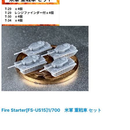
Fire Starter[FS-US15]1/700 米軍 重戦車 セット