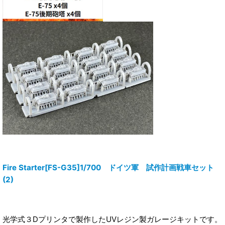
Fire Starter[FS-G35]1/700 ドイツ軍 試作計画戦車セット
(2)
光学式３Dプリンタで製作したUVレジン製ガレージキットです。